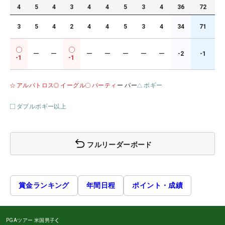
4
5
4
3
4
4
5
3
4
36
72
3
5
4
2
4
4
5
3
4
34
71
ー
ー
ー
ー
ー
ー
ー
-2
-1
-1
-1
アルバトロス
イーグル
バーティ
ー パー
ボギー
ダブルボギー以上
フルリーダーボード
賞金ランキング
年間日程
ポイント・成績
PGAツアー
米国男子