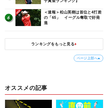
子賞金ランキング】
＜速報＞松山英樹は首位と4打差
6
の「65」 イーグル奪取で好発
進
ランキングをもっと見る
ページ上部へ
オススメの記事