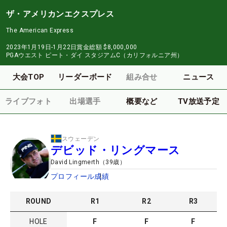
ザ・アメリカンエクスプレス
The American Express
2023年1月19日-1月22日
賞金総額
$8,000,000
PGAウエスト ピート・ダイ スタジアムC（カリフォルニア州）
大会TOP
リーダーボード
組み合せ
ニュース
ライブフォト
出場選手
概要など
TV放送予定
スウェーデン
デビッド・リングマース
David Lingmerth
（
39
歳）
プロフィール
成績
ROUND
R
1
R
2
R
3
HOLE
F
F
F