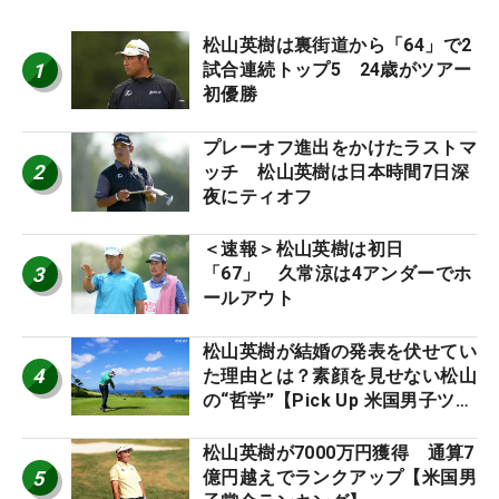
松山英樹は裏街道から「64」で2
1
試合連続トップ5 24歳がツアー
初優勝
プレーオフ進出をかけたラストマ
2
ッチ 松山英樹は日本時間7日深
夜にティオフ
＜速報＞松山英樹は初日
3
「67」 久常涼は4アンダーでホ
ールアウト
松山英樹が結婚の発表を伏せてい
4
た理由とは？素顔を見せない松山
の“哲学”【Pick Up 米国男子ツア
ー十大ニュース】
松山英樹が7000万円獲得 通算7
5
億円越えでランクアップ【米国男