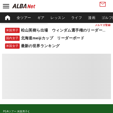
全ツアー
ギア
レッスン
ライフ
漫画
ゴルフ
メルマガ登録
松山英樹ら出場 ウィンダム選手権のリーダーボード
米国男子
北海道meijiカップ リーダーボード
国内女子
最新の世界ランキング
米国女子
PGAツアー
米国男子