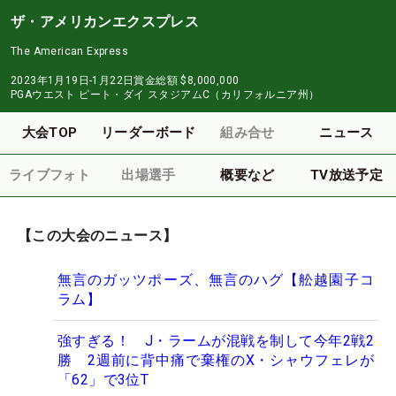
ザ・アメリカンエクスプレス
The American Express
2023年1月19日-1月22日
賞金総額
$8,000,000
PGAウエスト ピート・ダイ スタジアムC（カリフォルニア州）
大会TOP
リーダーボード
組み合せ
ニュース
ライブフォト
出場選手
概要など
TV放送予定
【この大会のニュース】
無言のガッツポーズ、無言のハグ【舩越園子コ
ラム】
強すぎる！ J・ラームが混戦を制して今年2戦2
勝 2週前に背中痛で棄権のX・シャウフェレが
「62」で3位T