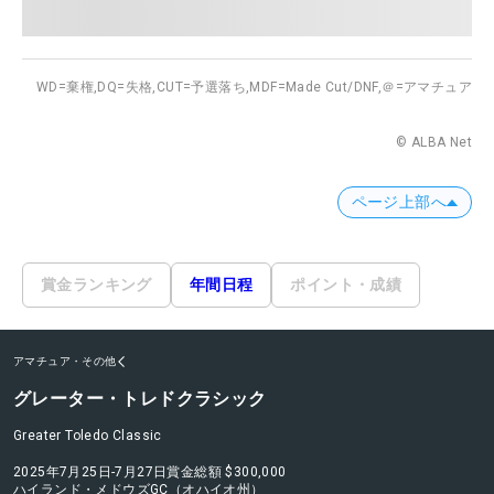
WD=棄権,
DQ=失格,
CUT=予選落ち,
MDF=Made Cut/DNF,
＠=アマチュア
© ALBA Net
ページ上部へ
賞金ランキング
年間日程
ポイント・成績
アマチュア・その他
グレーター・トレドクラシック
Greater Toledo Classic
2025年7月25日-7月27日
賞金総額
$300,000
ハイランド・メドウズGC（オハイオ州）