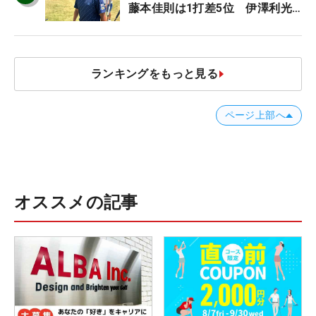
藤本佳則は1打差5位 伊澤利光
は52位タイ【MAIN STAGE
JOYX OPEN】
ランキングをもっと見る
ページ上部へ
オススメの記事