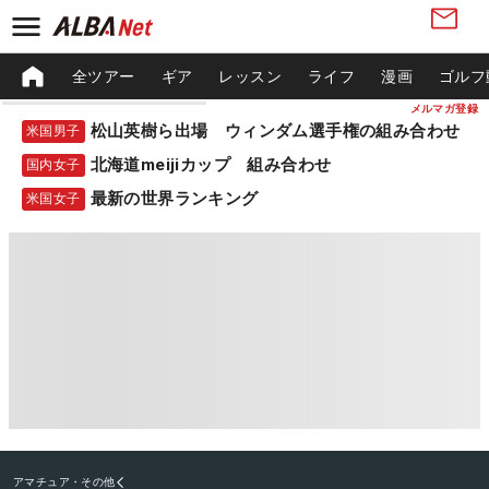
全ツアー
ギア
レッスン
ライフ
漫画
ゴルフ
メルマガ登録
松山英樹ら出場 ウィンダム選手権の組み合わせ
米国男子
北海道meijiカップ 組み合わせ
国内女子
最新の世界ランキング
米国女子
アマチュア・その他