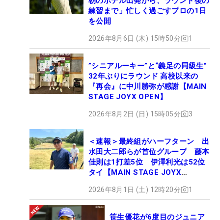
朝のホテル出発から、ラウンド後の
練習まで」忙しく過ごすプロの1日
を公開
2026年8月6日 (木) 15時50分
1
”シニアルーキー”と“義足の同級生”
32年ぶりにラウンド 高校以来の
『再会』に中川勝弥が感謝【MAIN
STAGE JOYX OPEN】
2026年8月2日 (日) 15時05分
3
＜速報＞最終組がハーフターン 出
水田大二郎らが首位グループ 藤本
佳則は1打差5位 伊澤利光は52位
タイ【MAIN STAGE JOYX
OPEN】
2026年8月1日 (土) 12時20分
1
笹生優花が6度目のジュニア