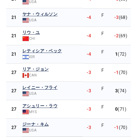
USA
ヤナ・ウィルソン
F
-4
-3
21
(68)
USA
リウ・ユ
F
-4
-2
21
(69)
CHI
レティシア・ベック
F
-4
1
21
(72)
ISR
リア・ジョン
F
-3
-1
27
(70)
CAN
レイニー・フライ
F
-3
3
27
(74)
USA
アシュリー・ラウ
F
-3
0
27
(71)
MYS
ジーナ・キム
F
-3
-1
27
(70)
USA