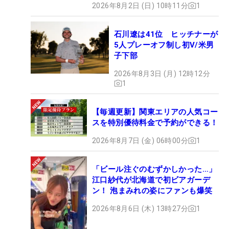
2026年8月2日 (日) 10時11分
1
石川遼は41位 ヒッチナーが
5人プレーオフ制し初V/米男
子下部
2026年8月3日 (月) 12時12分
1
【毎週更新】関東エリアの人気コー
スを特別優待料金で予約ができる！
2026年8月7日 (金) 06時00分
1
「ビール注ぐのむずかしかった…」
江口紗代が北海道で初ビアガーデ
ン！ 泡まみれの姿にファンも爆笑
2026年8月6日 (木) 13時27分
1