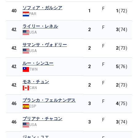
ソフィア・ガルシア
F
1
1
40
(72)
PAR
ライリー・レネル
F
2
3
42
(74)
USA
サマンサ・ヴォドリー
F
2
2
42
(73)
USA
ルー・シンユー
F
2
5
42
(76)
TWN
モネ・チュン
F
2
2
42
(73)
CAN
ブランカ・フェルナンデス
F
3
4
46
(75)
ESP
ブリアナ・チャコン
F
3
3
46
(74)
USA
ジャン・ユエ