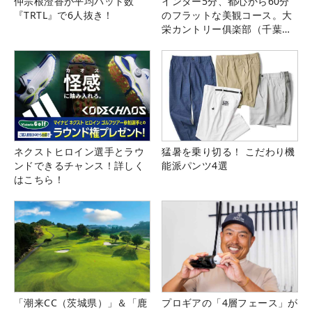
仲宗根澄香が平均パット数
インター5分、都心から60分
『TRTL』で6人抜き！
のフラットな美観コース。大
栄カントリー俱楽部（千葉
県）
ネクストヒロイン選手とラウ
猛暑を乗り切る！ こだわり機
ンドできるチャンス！詳しく
能派パンツ4選
はこちら！
「潮来CC（茨城県）」＆「鹿
プロギアの「4層フェース」が