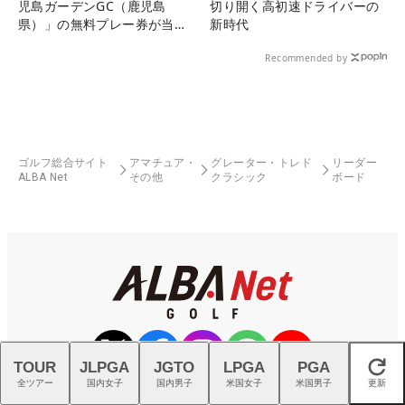
児島ガーデンGC（鹿児島
切り開く高初速ドライバーの
県）」の無料プレー券が当た
新時代
る！！
Recommended by
ゴルフ総合サイト
アマチュア・
グレーター・トレド
リーダー
ALBA Net
その他
クラシック
ボード
TOUR
JLPGA
JGTO
LPGA
PGA
閉じる
全ツアー
国内女子
国内男子
米国女子
米国男子
更新