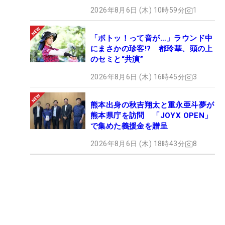
2026年8月6日 (木) 10時59分
1
「ボトッ！って音が…」ラウンド中
にまさかの珍客!? 都玲華、頭の上
のセミと“共演”
2026年8月6日 (木) 16時45分
3
熊本出身の秋吉翔太と重永亜斗夢が
熊本県庁を訪問 「JOYX OPEN」
で集めた義援金を贈呈
2026年8月6日 (木) 18時43分
8