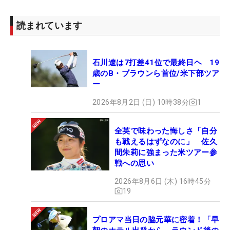
読まれています
石川遼は7打差41位で最終日ヘ 19
歳のB・ブラウンら首位/米下部ツア
ー
2026年8月2日 (日) 10時38分
1
全英で味わった悔しさ「自分
も戦えるはずなのに」 佐久
間朱莉に強まった米ツアー参
戦への思い
2026年8月6日 (木) 16時45分
19
プロアマ当日の脇元華に密着！「早