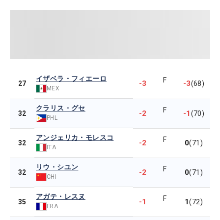
イザベラ・フィエーロ
F
-3
-3
27
(68)
MEX
クラリス・グセ
F
-2
-1
32
(70)
PHL
アンジェリカ・モレスコ
F
-2
0
32
(71)
ITA
リウ・シユン
F
-2
0
32
(71)
CHI
アガテ・レスヌ
F
-1
1
35
(72)
FRA