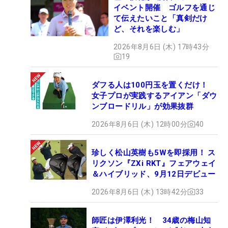
イベント開催 ゴルフを通じ
て伝えたいこと「真剣だけ
ど、それを楽しむ」
2026年8月6日 (木) 17時43分
19
ダフる人は100円玉を置くだけ！
女子プロが実践するアイアン「ダウ
ンブロードリル」が効果抜群
2026年8月6日 (木) 12時00分
40
珍しく松山英樹も5Wを即採用！ ス
リクソン『ZXi RKT』フェアウェイ
＆ハイブリッド、9月12日デビュー
2026年8月6日 (木) 13時42分
33
師匠は伊澤利光！ 34歳の梅山知