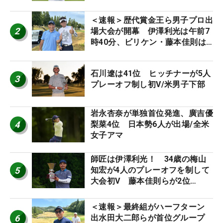
＜速報＞歴代賞金王ら男子プロ出
2
場大会が開幕 伊澤利光は午前7
時40分、ビリケン・藤本佳則は
午前9時30分にティオフ【MAIN
STAGE JOYX OPEN】
石川遼は41位 ヒッチナーが5人
3
プレーオフ制し初V/米男子下部
岩永杏奈が単独首位発進、廣吉優
4
梨菜4位 日本勢6人が出場/全米
女子アマ
師匠は伊澤利光！ 34歳の梅山
5
知宏が4人のプレーオフを制して
大会初V 藤本佳則らが2位
【MAIN STAGE JOYX OPEN】
＜速報＞最終組がハーフターン
6
出水田大二郎らが首位グループ