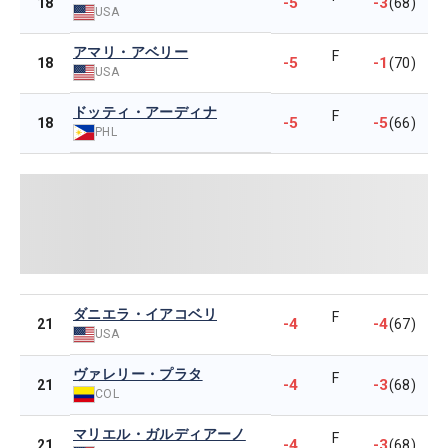
-5
-3
18
(68)
USA
アマリ・アベリー
F
-5
-1
18
(70)
USA
ドッティ・アーディナ
F
-5
-5
18
(66)
PHL
ダニエラ・イアコベリ
F
-4
-4
21
(67)
USA
ヴァレリー・プラタ
F
-4
-3
21
(68)
COL
マリエル・ガルディアーノ
F
-4
-3
21
(68)