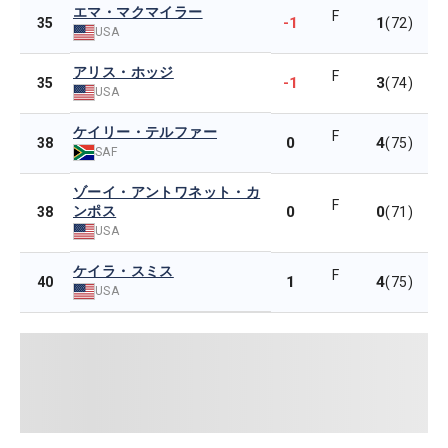
エマ・マクマイラー
F
-1
1
35
(72)
USA
アリス・ホッジ
F
-1
3
35
(74)
USA
ケイリー・テルファー
F
0
4
38
(75)
SAF
ゾーイ・アントワネット・カ
F
ンポス
0
0
38
(71)
USA
ケイラ・スミス
F
1
4
40
(75)
USA