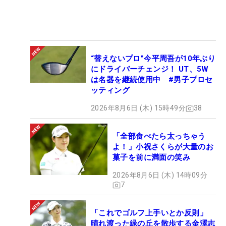
“替えないプロ”今平周吾が10年ぶり
にドライバーチェンジ！ UT、5W
は名器を継続使用中 #男子プロセ
ッティング
2026年8月6日 (木) 15時49分
38
「全部食べたら太っちゃう
よ！」小祝さくらが大量のお
菓子を前に満面の笑み
2026年8月6日 (木) 14時09分
7
「これでゴルフ上手いとか反則」
晴れ渡った緑の丘を散歩する金澤志