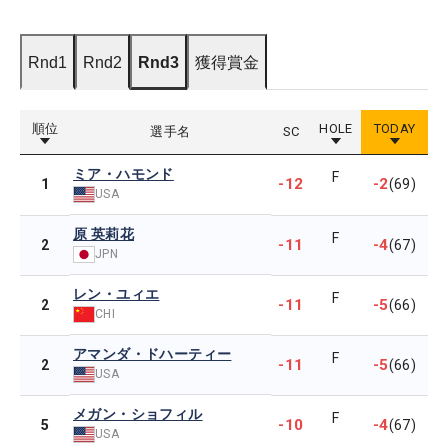
Rnd1
Rnd2
Rnd3
獲得賞金
順位
HOLE
TODAY
選手名
SC
ミア・ハモンド
F
-12
-2
1
(69)
USA
原 英莉花
F
-11
-4
2
(67)
JPN
レン・ユィエ
F
-11
-5
2
(66)
CHI
アマンダ・ドハーティー
F
-11
-5
2
(66)
USA
メガン・ショフィル
F
-10
-4
5
(67)
USA