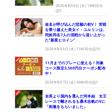
2026年8月6日 (木) 14時02分
1
改名が呼び込んだ悲願の初V！ 苦節
を乗り越えた美女イ・ユルリンは、
同姓同名7人の混戦から這い上がっ
た“新星ヒロイン”
2026年8月6日 (木) 11時30分
15
11月までのプレーに使える！対象
コース限定3,500円分クーポン配布
中！
2026年8月7日 (金) 06時00分
1
全英より国内を選んだ河本結 女王
レースで離されるも桑木志帆のVに
「刺激をもらいました」