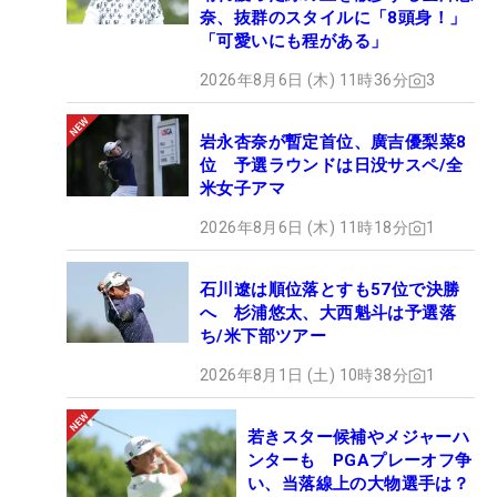
奈、抜群のスタイルに「8頭身！」
「可愛いにも程がある」
2026年8月6日 (木) 11時36分
3
岩永杏奈が暫定首位、廣吉優梨菜8
位 予選ラウンドは日没サスペ/全
米女子アマ
2026年8月6日 (木) 11時18分
1
石川遼は順位落とすも57位で決勝
へ 杉浦悠太、大西魁斗は予選落
ち/米下部ツアー
2026年8月1日 (土) 10時38分
1
若きスター候補やメジャーハ
ンターも PGAプレーオフ争
い、当落線上の大物選手は？