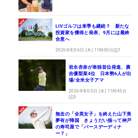
LIVゴルフは来季も継続？ 新たな
投資家を獲得と発表、9月には最終
合意へ
2026年8月6日 (木) 11時00分
1
岩永杏奈が単独首位発進、廣
吉優梨菜4位 日本勢6人が出
場/全米女子アマ
2026年8月5日 (水) 11時45分
5
無念の「全英女子」を終えた山下美
夢有が帰国 きょうだい揃って神戸
の寿司屋で「バースデーディナ
ー？」