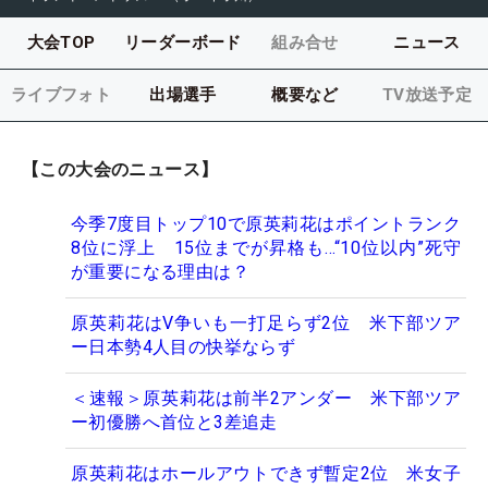
大会TOP
リーダーボード
組み合せ
ニュース
ライブフォト
出場選手
概要など
TV放送予定
【この大会のニュース】
今季7度目トップ10で原英莉花はポイントランク
8位に浮上 15位までが昇格も…“10位以内”死守
が重要になる理由は？
原英莉花はV争いも一打足らず2位 米下部ツア
ー日本勢4人目の快挙ならず
＜速報＞原英莉花は前半2アンダー 米下部ツア
ー初優勝へ首位と3差追走
原英莉花はホールアウトできず暫定2位 米女子