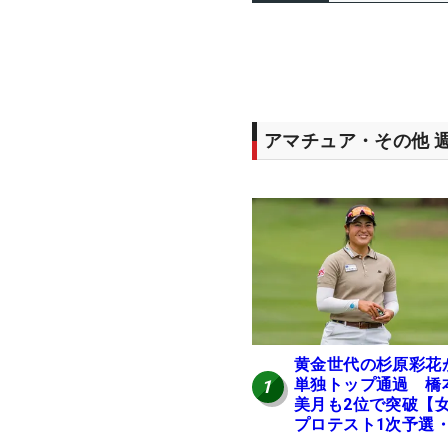
アマチュア・その他 
黄金世代の杉原彩花
単独トップ通過 橋
1
美月も2位で突破【
プロテスト1次予選・
地区】