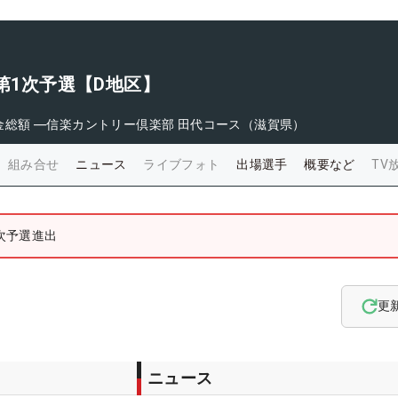
ト第1次予選【D地区】
金総額
―
信楽カントリー倶楽部 田代コース（滋賀県）
組み合せ
ニュース
ライブフォト
出場選手
概要など
TV
2次予選進出
更
ニュース