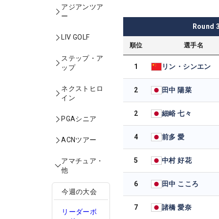
アジアンツア
ー
Round
LIV GOLF
順位
選手名
ステップ・ア
1
リン・シンエン
ップ
ネクストヒロ
2
田中 陽菜
イン
2
細峪 七々
PGAシニア
4
前多 愛
ACNツアー
5
中村 好花
アマチュア・
他
6
田中 こころ
今週の大会
7
諸橋 愛奈
リーダーボ