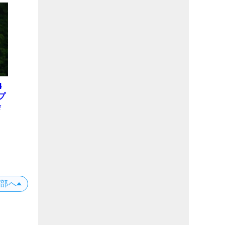
テ
E
4
プ
会
位
X
上部へ