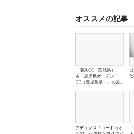
オススメの記事
「潮来CC（茨城県）」
ゴ
＆「鹿児島ガーデン
仕
GC（鹿児島県）」の無
料プレー券が当たる！！
アディダス『コードカオ
『
ス27』は強烈な蹴りでパ
き