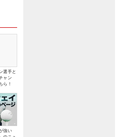
ン選手と
チャン
ちら！
が強い
」のニュ