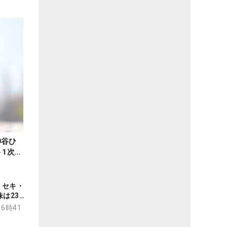
神谷ひ
ト1次予
 セキ・
妹は23位
1次予
16時41