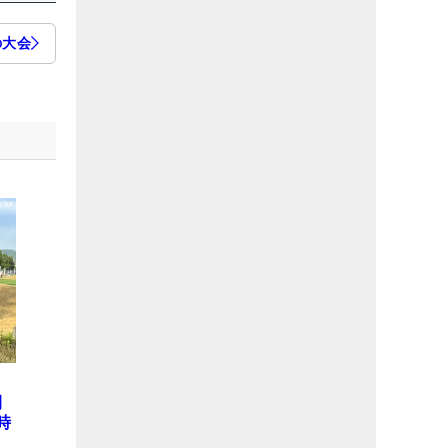
の大会
ら
開
時
本