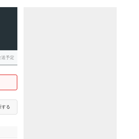
放送予定
新する