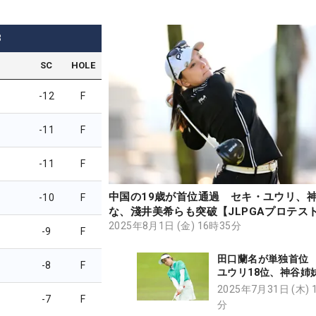
3
SC
HOLE
-12
F
-11
F
-11
F
中国の19歳が首位通過 セキ・ユウリ、
-10
F
な、淺井美希らも突破【JLPGAプロテス
選・D地区】
2025年8月1日 (金) 16時35分
-9
F
田口蘭名が単独首位
-8
F
ユウリ18位、神谷姉
【JLPGAプロテスト
2025年7月31日 (木) 
-7
F
選・D地区】
分