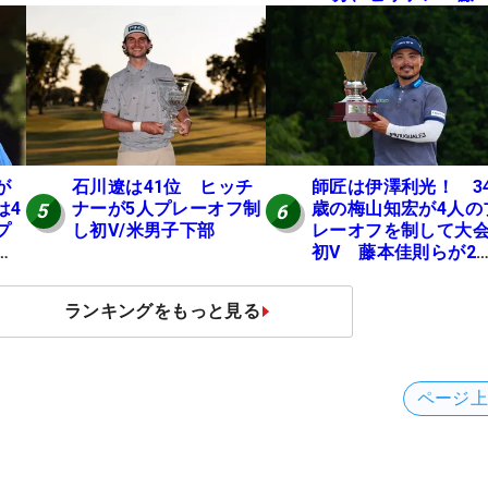
佳則は午前9時30分に
ィオフ【MAIN STAG
JOYX OPEN】
が
石川遼は41位 ヒッチ
師匠は伊澤利光！ 3
は4
ナーが5人プレーオフ制
歳の梅山知宏が4人の
5
6
プ
し初V/米男子下部
レーオフを制して大
地
初V 藤本佳則らが2
【MAIN STAGE JOY
OPEN】
ランキングをもっと見る
ページ