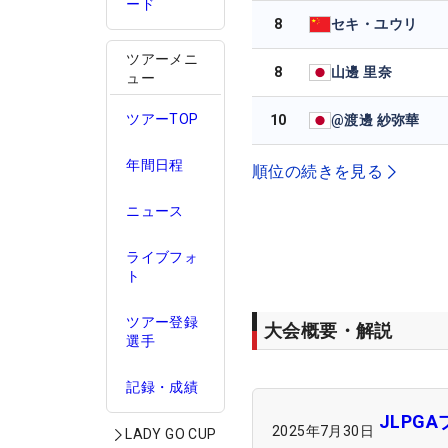
ード
8
セキ・ユウリ
ツアーメニ
8
山邊 里奈
ュー
ツアーTOP
10
@渡邊 紗弥華
年間日程
順位の続きを見る
ニュース
ライブフォ
ト
ツアー登録
大会概要・解説
選手
記録・成績
JLPG
2025年7月30日
LADY GO CUP