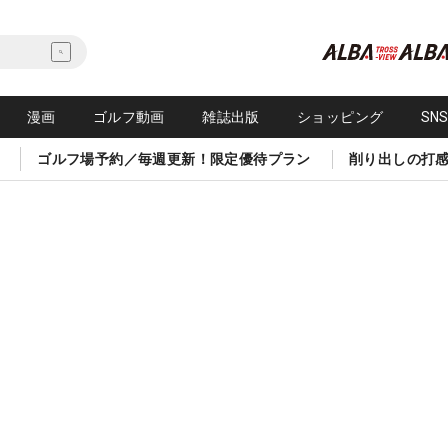
漫画
ゴルフ動画
雑誌出版
ショッピング
SN
ゴルフ場予約／毎週更新！限定優待プラン
削り出しの打