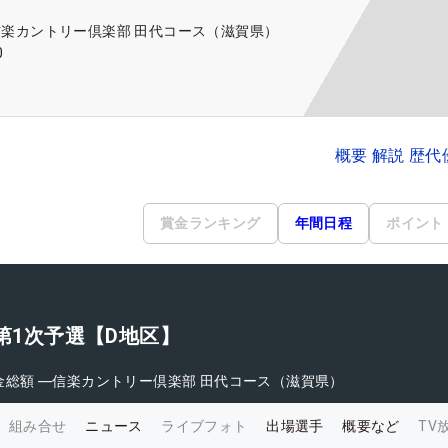
信楽カントリー倶楽部 田代コース（滋賀県）
0
概要 解説 歴
賞金ランキング
年間日程
ポイント
ト第1次予選【D地区】
金総額
―
信楽カントリー倶楽部 田代コース（滋賀県）
組み合せ
ニュース
ライブフォト
出場選手
概要など
TV