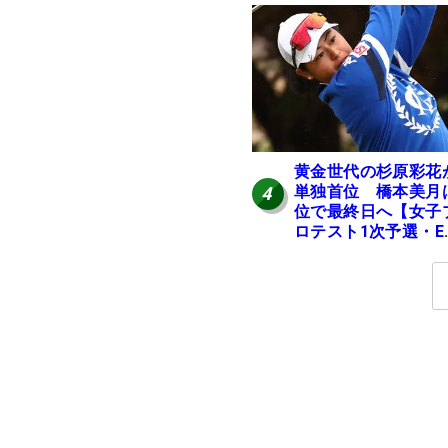
黄金世代の杉原彩花
単独首位 橋本美月
4
位で最終日へ【女子
ロテスト1次予選・E
区】