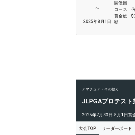
開催国
-
〜
コース
賞金総
$
2025年8月1日
額
アマチュア・その他
JLPGAプロテス
2025年7月30日-8月1日
賞
大会TOP
リーダーボード