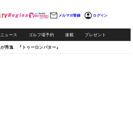
メルマガ登録
ログイン
Sニュース
ゴルフ場予約
連載
プレゼント
感が秀逸 『トゥーロンパター』