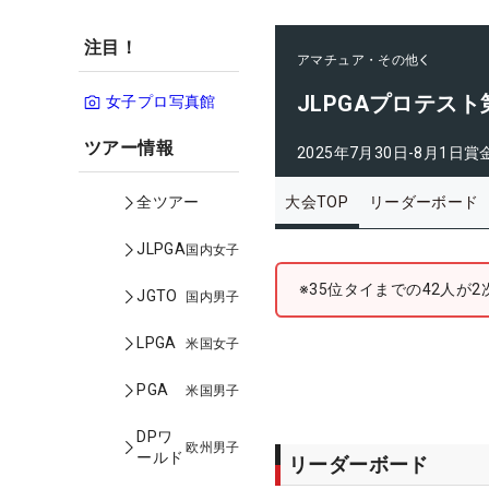
注目！
アマチュア・その他
JLPGAプロテス
女子プロ写真館
ツアー情報
2025年7月30日-8月1日
賞
大会TOP
リーダーボード
全ツアー
JLPGA
国内女子
※35位タイまでの42人が
JGTO
国内男子
LPGA
米国女子
PGA
米国男子
DPワ
欧州男子
ールド
リーダーボード