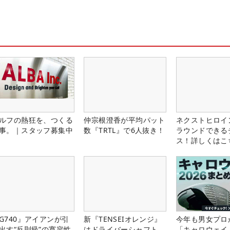
ルフの熱狂を、つくる
仲宗根澄香が平均パット
ネクストヒロイ
事。｜スタッフ募集中
数『TRTL』で6人抜き！
ラウンドできる
ス！詳しくはこ
G740』アイアンが引
新『TENSEIオレンジ』
今年も男女プロ
出す“反則級”の寛容性
はドライバーシャフト
「キャロウェイ