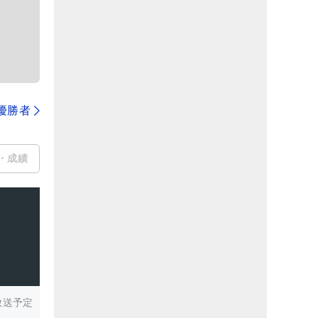
代優勝者
・成績
放送予定