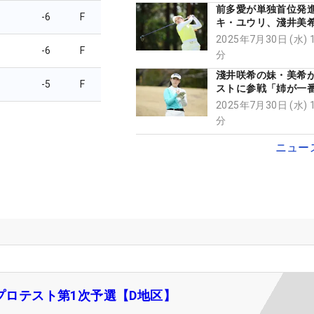
前多愛が単独首位発
-6
F
キ・ユウリ、淺井美
スタート【JLPGA
2025年7月30日 (水) 
1次予選・D地区】
-6
F
分
淺井咲希の妹・美希
-5
F
ストに参戦「姉が一
標」
2025年7月30日 (水) 
分
ニュー
Aプロテスト第1次予選【D地区】