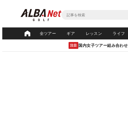
全ツアー
ギア
レッスン
ライフ
国内女子ツアー組み合わせ
注目