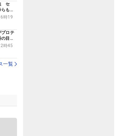
進 セ
希らも好
プロテスト
16時19
がプロテ
番の目
12時45
ス一覧