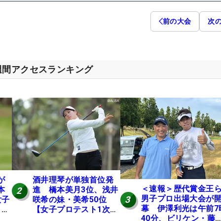
前の大会
次
週間アクセスランキング
が
酒井理琴が単独首位発
＜速報＞歴代賞金王
本
進 橋本美月3位、浅井
2
男子プロ出場大会が
3
女子
咲希の妹・美希50位
幕 伊澤利光は午前7
E
【女子プロテスト1次予
40分、ビリケン・藤
選・E地区】