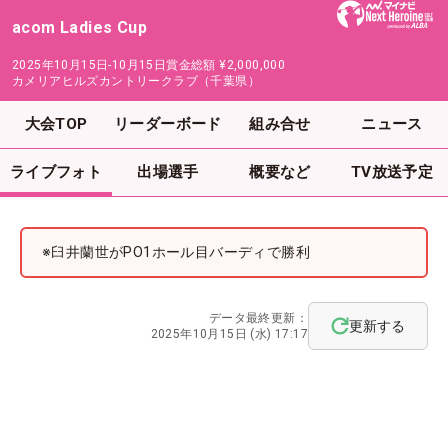
acom Ladies Cup
2025年10月15日-10月15日
賞金総額
¥2,000,000
カメリアヒルズカントリークラブ（千葉県）
大会TOP
リーダーボード
組み合せ
ニュース
ライブフォト
出場選手
概要など
TV放送予定
※臼井蘭世がPO1ホール目バーディで勝利
データ最終更新：
更新する
2025年10月15日 (水) 17:17