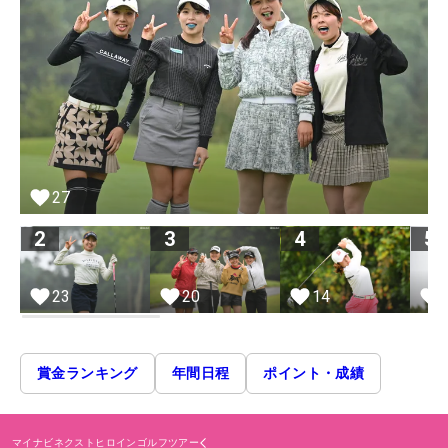
27
2
3
4
5
23
20
14
賞金ランキング
年間日程
ポイント・成績
マイナビネクストヒロインゴルフツアー