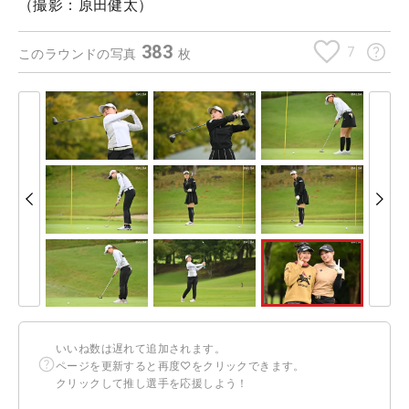
（撮影：原田健太）
383
7
このラウンドの写真
枚
いいね数は遅れて追加されます。
ページを更新すると再度♡をクリックできます。
クリックして推し選手を応援しよう！