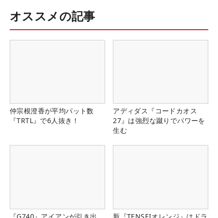
オススメの記事
仲宗根澄香が平均パット数
アディダス『コードカオス
『TRTL』で6人抜き！
27』は強烈な蹴りでパワーを
生む
『G740』アイアンが引き出
新『TENSEIオレンジ』はドラ