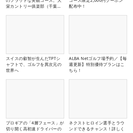
のフラットな美観コース。大
コース限定2,000円クーポン
栄カントリー俱楽部（千葉
配布中！
県）
スイスの叡智が生んだTPTシ
ALBA Netゴルフ場予約／【毎
ャフトで、ゴルフを異次元の
週更新】特別優待プランはこ
世界へ
ちら！
プロギアの「4層フェース」が
ネクストヒロイン選手とラウ
切り開く高初速ドライバーの
ンドできるチャンス！詳しく