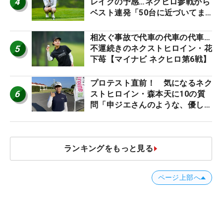
4
レイクの予感…ネクヒロ参戦から
ベスト連発「50台に近づいてま
すね笑」【マイナビ ネクヒロ第9
戦】
相次ぐ事故で代車の代車の代車…
5
不運続きのネクストヒロイン・花
下苺【マイナビ ネクヒロ第6戦】
プロテスト直前！ 気になるネク
6
ストヒロイン・森本天に10の質
問「申ジエさんのような、優しく
て、人柄がよくて、そういうプロ
になりたいです」
ランキングをもっと見る
ページ上部へ