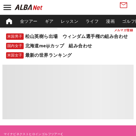
全ツアー
ギア
レッスン
ライフ
漫画
ゴルフ
メルマガ登録
松山英樹ら出場 ウィンダム選手権の組み合わせ
米国男子
北海道meijiカップ 組み合わせ
国内女子
最新の世界ランキング
米国女子
マイナビネクストヒロインゴルフツアー