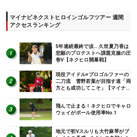
マイナビネクストヒロインゴルフツアー 週間
アクセスランキング
5年連続最終で涙… 久世夏乃香は
1
悲願のプロテストへ課題克服の圧
巻V【ネクヒロ開幕戦】
現役アイドル×プロゴルファーの
2
二刀流 雪野若葉が目指す道「両
方とも成功してこそ」【マイナビ
ネクストヒロインツアー】
飛んで止まる！ネクヒロでキャロ
3
ウェイがボール使用率No.1
地元で初Vスルリも大竹麻琴がブ