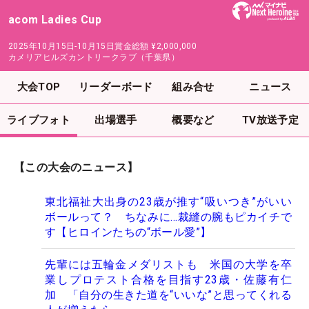
acom Ladies Cup
2025年10月15日-10月15日
賞金総額
¥2,000,000
カメリアヒルズカントリークラブ（千葉県）
大会TOP
リーダーボード
組み合せ
ニュース
ライブフォト
出場選手
概要など
TV放送予定
【この大会のニュース】
東北福祉大出身の23歳が推す“吸いつき”がいい
ボールって？ ちなみに…裁縫の腕もピカイチで
す【ヒロインたちの“ボール愛”】
先輩には五輪金メダリストも 米国の大学を卒
業しプロテスト合格を目指す23歳・佐藤有仁
加 「自分の生きた道を“いいな”と思ってくれる