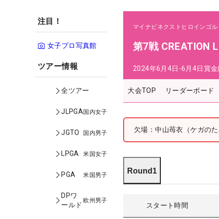
注目！
マイナビネクストヒロインゴル
第7戦 CREATION L
女子プロ写真館
ツアー情報
2024年6月4日-6月4日
賞金
大会TOP
リーダーボード
全ツアー
JLPGA
国内女子
欠場：中山苺衣（ケガのた
JGTO
国内男子
LPGA
米国女子
Round1
PGA
米国男子
DPワ
欧州男子
ールド
スタート時間