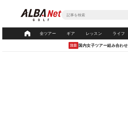
全ツアー
ギア
レッスン
ライフ
国内女子ツアー組み合わせ
注目