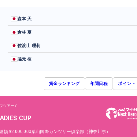
森本 天
倉林 夏
佐渡山 理莉
脇元 桜
賞金ランキング
年間日程
ポイント
フツアー
ADIES CUP
総額
¥2,000,000
葉山国際カンツリー倶楽部（神奈川県）