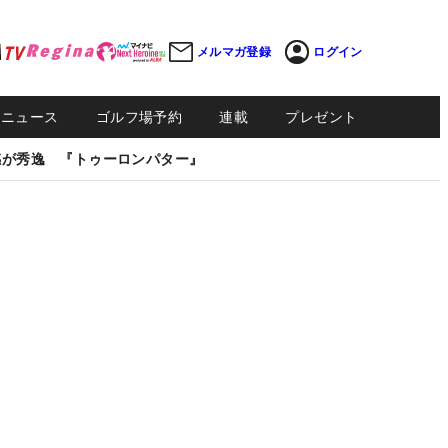
メルマガ登録
ログイン
Sニュース
ゴルフ場予約
連載
プレゼント
感が秀逸 『トゥーロンパター』