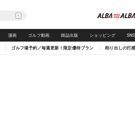
漫画
ゴルフ動画
雑誌出版
ショッピング
SN
ゴルフ場予約／毎週更新！限定優待プラン
削り出しの打