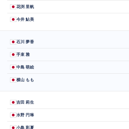
花渕 里帆
今井 鮎美
石川 夢香
手束 雅
中島 萌絵
横山 もも
吉田 莉生
水野 円琳
小島 彩夏