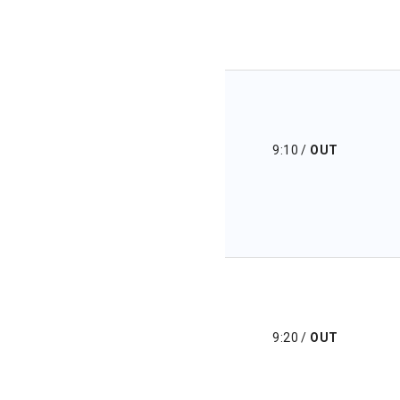
9:10
/
OUT
9:20
/
OUT