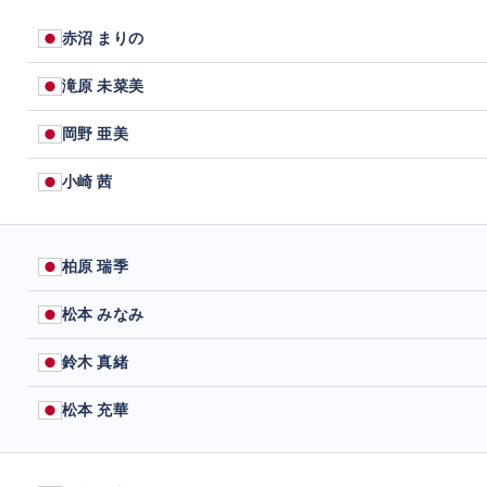
赤沼 まりの
滝原 未菜美
岡野 亜美
小崎 茜
柏原 瑞季
松本 みなみ
鈴木 真緒
松本 充華