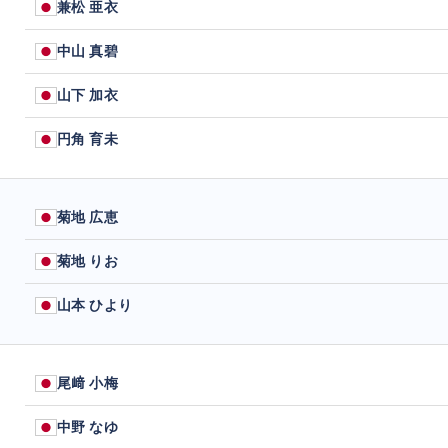
兼松 亜衣
中山 真碧
山下 加衣
円角 育未
菊地 広恵
菊地 りお
山本 ひより
尾﨑 小梅
中野 なゆ