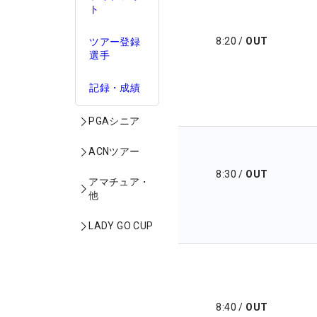
ト
8:20
/
OUT
ツアー登録
選手
記録・成績
PGAシニア
ACNツアー
8:30
/
OUT
アマチュア・
他
LADY GO CUP
8:40
/
OUT