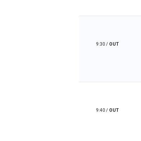
9:30
/
OUT
9:40
/
OUT