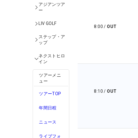
アジアンツア
ー
LIV GOLF
8:00
/
OUT
ステップ・ア
ップ
ネクストヒロ
イン
ツアーメニ
ュー
8:10
/
OUT
ツアーTOP
年間日程
ニュース
ライブフォ