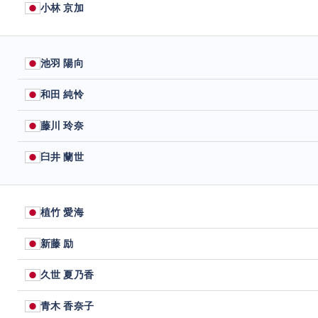
小林 京加
池羽 陽向
和田 純怜
藤川 玲奈
臼井 蘭世
植竹 愛海
新藤 励
久世 夏乃香
青木 香奈子