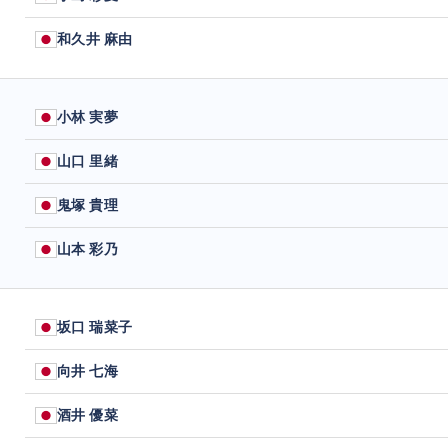
和久井 麻由
小林 実夢
山口 里緒
鬼塚 貴理
山本 彩乃
坂口 瑞菜子
向井 七海
酒井 優菜