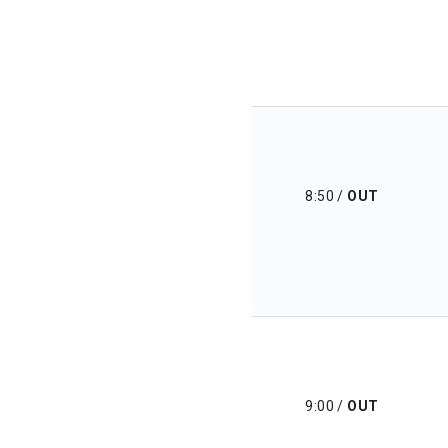
8:50
/
OUT
9:00
/
OUT