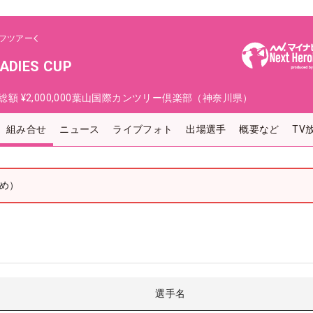
フツアー
ADIES CUP
総額
¥2,000,000
葉山国際カンツリー倶楽部（神奈川県）
組み合せ
ニュース
ライブフォト
出場選手
概要など
TV
め）
選手名