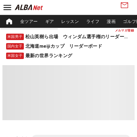
全ツアー
ギア
レッスン
ライフ
漫画
ゴルフ
メルマガ登録
松山英樹ら出場 ウィンダム選手権のリーダーボード
米国男子
北海道meijiカップ リーダーボード
国内女子
最新の世界ランキング
米国女子