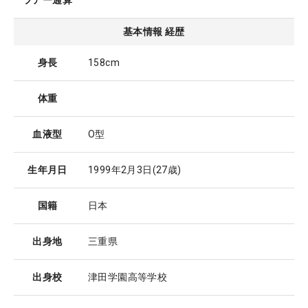
ツアー通算
基本情報 経歴
身長
158cm
体重
血液型
O型
生年月日
1999年2月3日
(27歳)
国籍
日本
出身地
三重県
出身校
津田学園高等学校