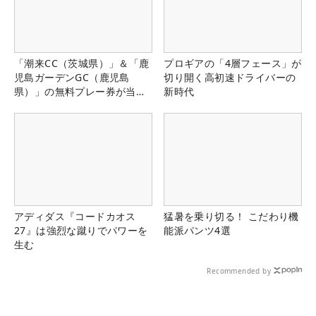
「潮来CC（茨城県）」＆「鹿
プロギアの「4層フェース」が
児島ガーデンGC（鹿児島
切り開く高初速ドライバーの
県）」の無料プレー券が当た
新時代
る！！
アディダス『コードカオス
猛暑を乗り切る！ こだわり機
27』は強烈な蹴りでパワーを
能派パンツ4選
生む
Recommended by