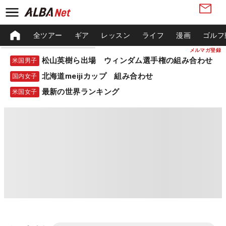
全ツアー
ギア
レッスン
ライフ
漫画
ゴルフ
メルマガ登録
松山英樹ら出場 ウィンダム選手権の組み合わせ
米国男子
北海道meijiカップ 組み合わせ
国内女子
最新の世界ランキング
米国女子