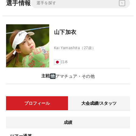
選手情報
山下加衣
Kai Yamashita
（27歳）
日本
主戦
アマチュア・その他
プロフィール
大会成績/スタッツ
成績