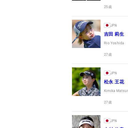
25
歳
JPN
吉田 莉生
Rio Yoshida
27
歳
JPN
松永 王花
Kimika Matsu
27
歳
JPN