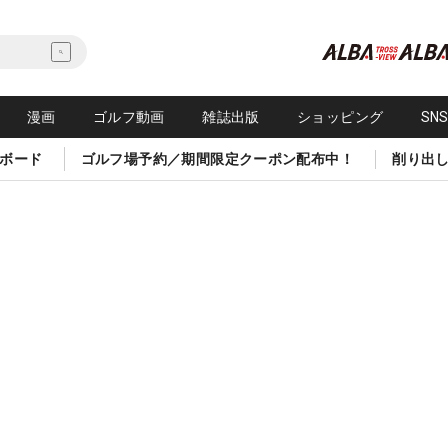
漫画
ゴルフ動画
雑誌出版
ショッピング
SN
ボード
ゴルフ場予約／期間限定クーポン配布中！
削り出