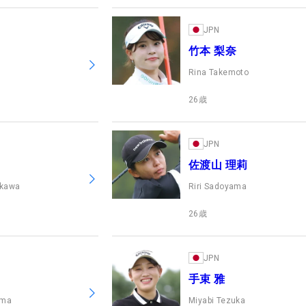
JPN
竹本 梨奈
Rina Takemoto
26
歳
JPN
佐渡山 理莉
akawa
Riri Sadoyama
26
歳
JPN
手束 雅
ama
Miyabi Tezuka