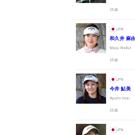
25
歳
JPN
和久井 麻
Mayu Wakui
25
歳
JPN
今井 鮎美
Ayumi Imai
25
歳
JPN