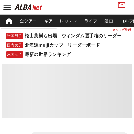
全ツアー
ギア
レッスン
ライフ
漫画
ゴルフ
メルマガ登録
松山英樹ら出場 ウィンダム選手権のリーダーボード
米国男子
北海道meijiカップ リーダーボード
国内女子
最新の世界ランキング
米国女子