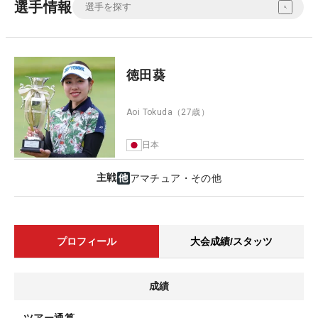
選手情報
徳田葵
Aoi Tokuda
（27歳）
日本
主戦
アマチュア・その他
プロフィール
大会成績/スタッツ
成績