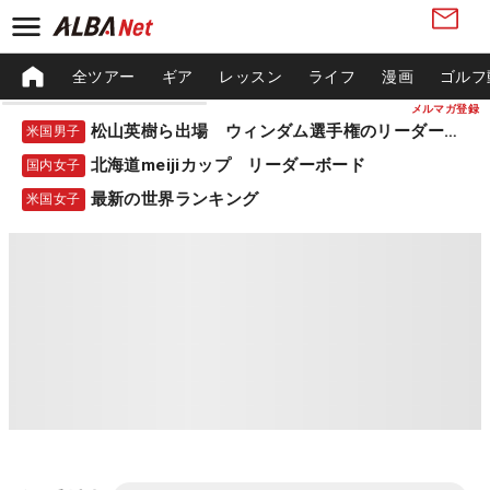
全ツアー
ギア
レッスン
ライフ
漫画
ゴルフ
メルマガ登録
松山英樹ら出場 ウィンダム選手権のリーダーボード
米国男子
北海道meijiカップ リーダーボード
国内女子
最新の世界ランキング
米国女子