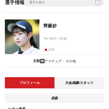
選手情報
齊藤妙
Tae Saito
（25歳）
日本
主戦
アマチュア・その他
プロフィール
大会成績/スタッツ
成績