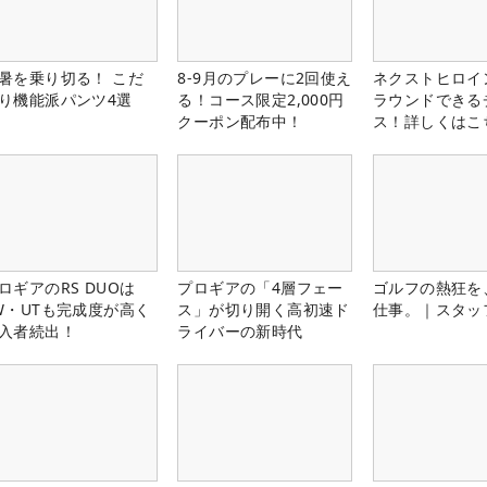
暑を乗り切る！ こだ
8-9月のプレーに2回使え
ネクストヒロイ
り機能派パンツ4選
る！コース限定2,000円
ラウンドできる
クーポン配布中！
ス！詳しくはこ
ロギアのRS DUOは
プロギアの「4層フェー
ゴルフの熱狂を
W・UTも完成度が高く
ス」が切り開く高初速ド
仕事。｜スタッ
入者続出！
ライバーの新時代