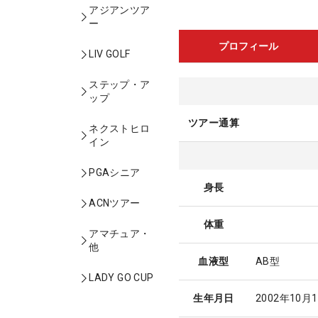
アジアンツア
ー
プロフィール
LIV GOLF
ステップ・ア
ップ
ツアー通算
ネクストヒロ
イン
PGAシニア
身長
ACNツアー
体重
アマチュア・
他
血液型
AB型
LADY GO CUP
生年月日
2002年10月