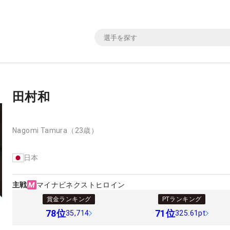
田村和
Nagomi Tamura
（23歳）
日本
主戦
マイナビネクストヒロイン
賞金ランキング
PTランキング
78
位
71
位
35,714
325.61pt