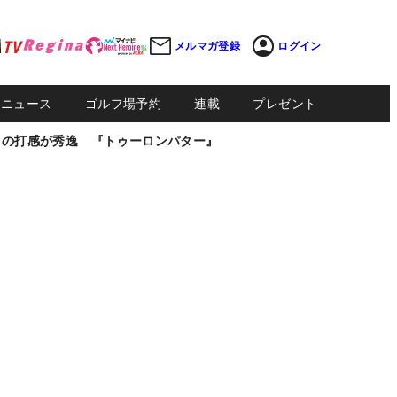
メルマガ登録
ログイン
Sニュース
ゴルフ場予約
連載
プレゼント
しの打感が秀逸 『トゥーロンパター』