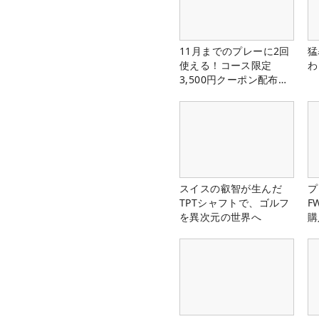
11月までのプレーに2回
猛
使える！コース限定
わ
3,500円クーポン配布
中！
スイスの叡智が生んだ
プ
TPTシャフトで、ゴルフ
F
を異次元の世界へ
購