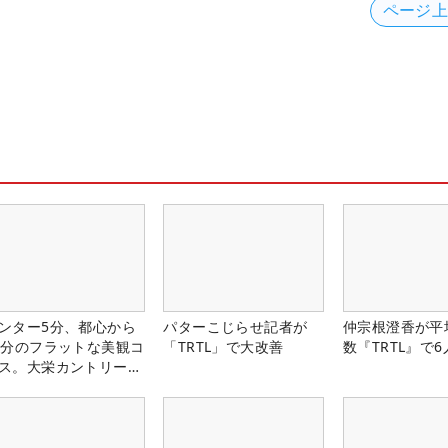
ページ
ンター5分、都心から
パターこじらせ記者が
仲宗根澄香が平
0分のフラットな美観コ
「TRTL」で大改善
数『TRTL』で
ス。大栄カントリー俱
部（千葉県）