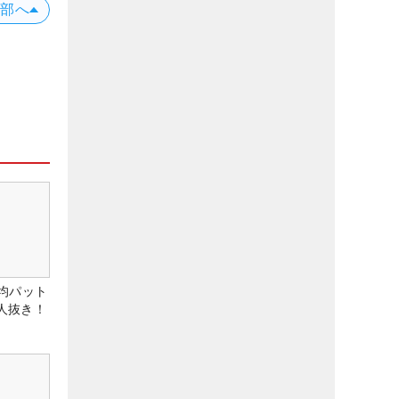
上部へ
均パット
6人抜き！