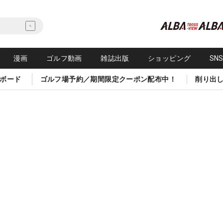
漫画
ゴルフ動画
雑誌出版
ショッピング
SN
ボード
ゴルフ場予約／期間限定クーポン配布中！
削り出