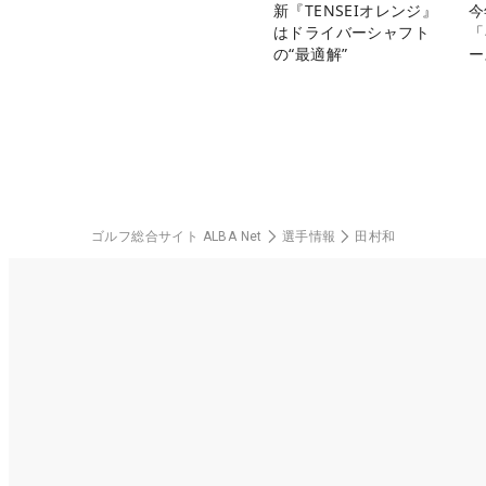
新『TENSEIオレンジ』
今
はドライバーシャフト
「
の“最適解”
ー
ゴルフ総合サイト ALBA Net
選手情報
田村和