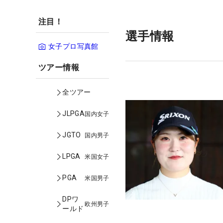
注目！
選手情報
女子プロ写真館
ツアー情報
全ツアー
JLPGA
国内女子
JGTO
国内男子
LPGA
米国女子
PGA
米国男子
DPワ
欧州男子
ールド