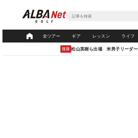
全ツアー
ギア
レッスン
ライフ
松山英樹ら出場 米男子リーダー
注目