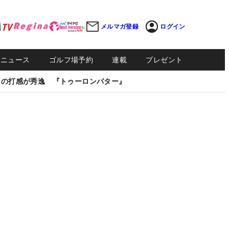
メルマガ登録
ログイン
Sニュース
ゴルフ場予約
連載
プレゼント
しの打感が秀逸 『トゥーロンパター』