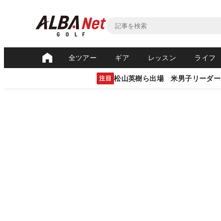
全ツアー
ギア
レッスン
ライフ
松山英樹ら出場 米男子リーダー
注目