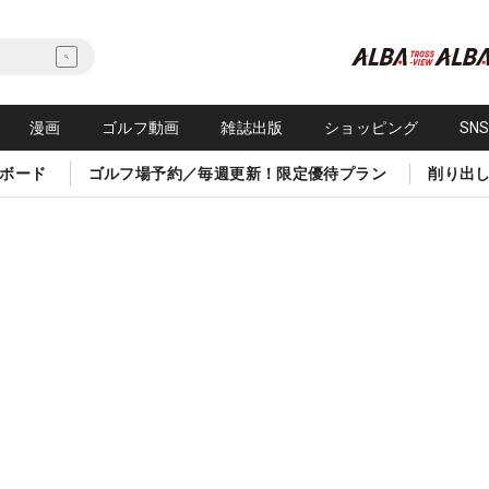
漫画
ゴルフ動画
雑誌出版
ショッピング
SN
ボード
ゴルフ場予約／毎週更新！限定優待プラン
削り出