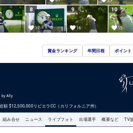
8
9
10
15
17
16
賞金ランキング
年間日程
ポイント
by Ally
総額
$12,500,000
リビエラCC（カリフォルニア州）
組み合せ
ニュース
ライブフォト
出場選手
概要など
TV