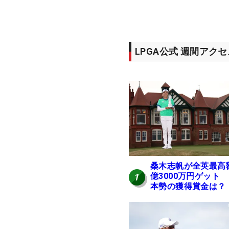
LPGA公式 週間アク
桑木志帆が全英最高
億3000万円ゲット
1
本勢の獲得賞金は？