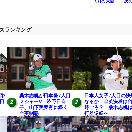
前の大会
次
セスランキング
額2
桑木志帆が日本勢7人目
日本人女子7人目の快
 日
メジャーV 渋野日向
なるか 全英決着は
2
3
子、山下美夢有に続く
時ごろ？ 桑木志帆は
全英制覇
打差逆転へ