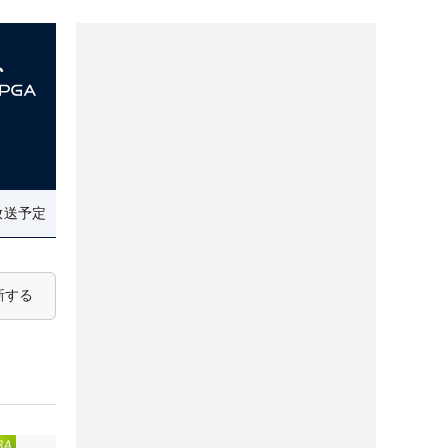
放送予定
新する