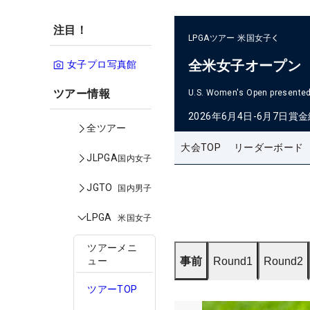
注目！
LPGAツアー
米国女子
全米女子オープン
女子プロ写真館
ツアー情報
U.S. Women's Open presented 
2026年6月4日-6月7日
賞金
全ツアー
大会TOP
リーダーボード
JLPGA
国内女子
JGTO
国内男子
LPGA
米国女子
ツアーメニ
事前
Round1
Round2
ュー
ツアーTOP