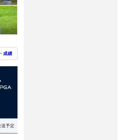
・成績
放送予定