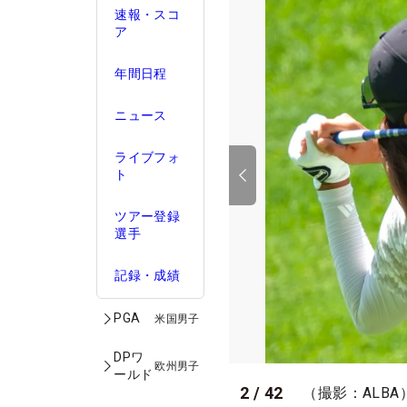
速報・スコ
ア
年間日程
ニュース
ライブフォ
ト
ツアー登録
選手
記録・成績
PGA
米国男子
DPワ
欧州男子
ールド
2
/
42
（撮影：ALBA