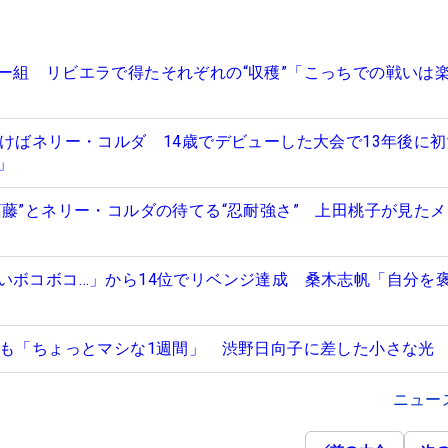
ー組 リビエラで得たそれぞれの“収穫”「こっちでの戦いは
つけばネリー・コルダ 14歳でデビューした大会で13年後に
分」
葛藤”とネリー・コルダの待てる“忍耐強さ” 上田桃子が見た
いボコボコ…」から14位でリベンジ達成 桑木志帆「自分を
すも「ちょっとマシな1週間」 渋野日向子に差した小さな光
ニュー