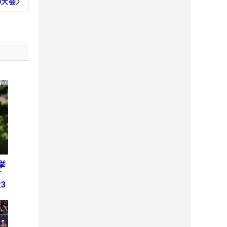
の大会
挙
何
3