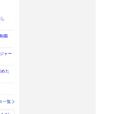
楽し
初制覇
メジャー
褒めた
ス一覧