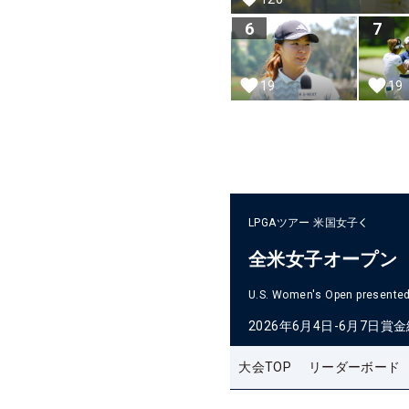
6
7
19
19
LPGAツアー
米国女子
全米女子オープン
U.S. Women's Open presented 
2026年6月4日-6月7日
賞金
大会TOP
リーダーボード