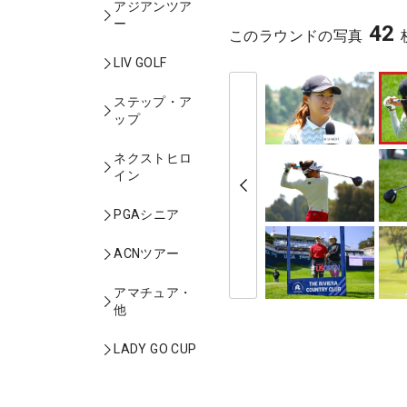
アジアンツア
ー
42
このラウンドの写真
LIV GOLF
ステップ・ア
ップ
ネクストヒロ
イン
PGAシニア
ACNツアー
アマチュア・
他
LADY GO CUP