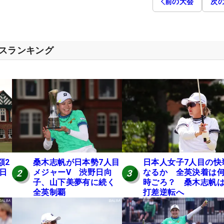
前の大会
次
セスランキング
額2
桑木志帆が日本勢7人目
日本人女子7人目の快
 日
メジャーV 渋野日向
なるか 全英決着は
2
3
子、山下美夢有に続く
時ごろ？ 桑木志帆は
全英制覇
打差逆転へ