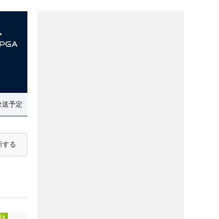
放送予定
新する