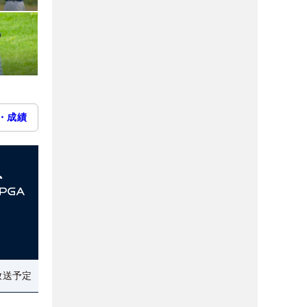
・成績
放送予定