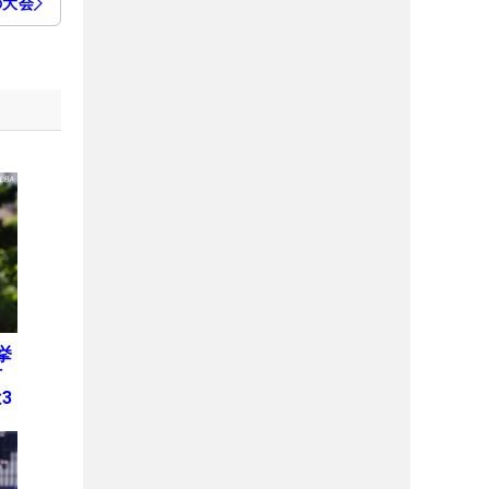
の大会
挙
何
3