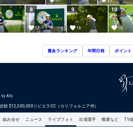
8
9
10
15
17
16
賞金ランキング
年間日程
ポイント
by Ally
総額
$12,500,000
リビエラCC（カリフォルニア州）
組み合せ
ニュース
ライブフォト
出場選手
概要など
TV