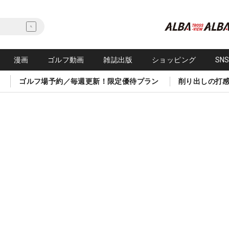
漫画
ゴルフ動画
雑誌出版
ショッピング
SN
ゴルフ場予約／毎週更新！限定優待プラン
削り出しの打