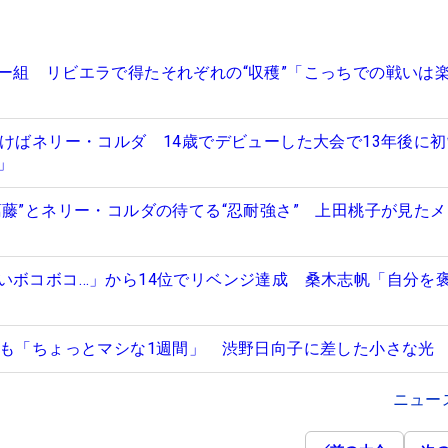
ー組 リビエラで得たそれぞれの“収穫”「こっちでの戦いは
つけばネリー・コルダ 14歳でデビューした大会で13年後に
分」
葛藤”とネリー・コルダの待てる“忍耐強さ” 上田桃子が見た
いボコボコ…」から14位でリベンジ達成 桑木志帆「自分を
すも「ちょっとマシな1週間」 渋野日向子に差した小さな光
ニュー