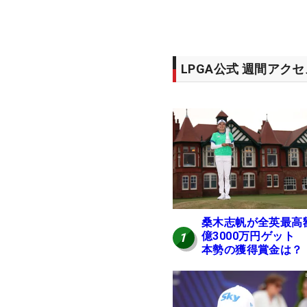
LPGA公式 週間アク
桑木志帆が全英最高
億3000万円ゲット
1
本勢の獲得賞金は？