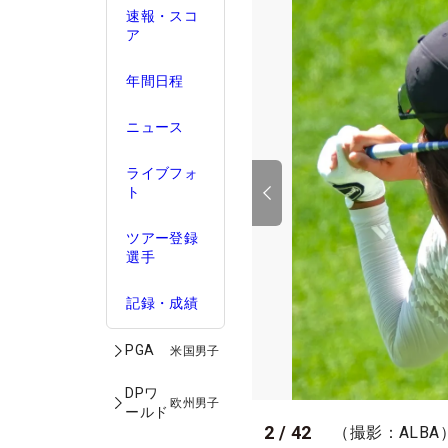
速報・スコ
ア
年間日程
ニュース
ライブフォ
ト
ツアー登録
選手
記録・成績
PGA
米国男子
DPワ
欧州男子
ールド
2
/
42
（撮影：ALBA