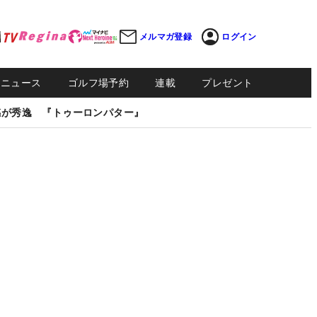
メルマガ登録
ログイン
Sニュース
ゴルフ場予約
連載
プレゼント
感が秀逸 『トゥーロンパター』