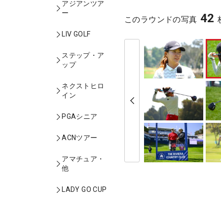
アジアンツア
ー
42
このラウンドの写真
LIV GOLF
ステップ・ア
ップ
ネクストヒロ
イン
PGAシニア
ACNツアー
アマチュア・
他
LADY GO CUP