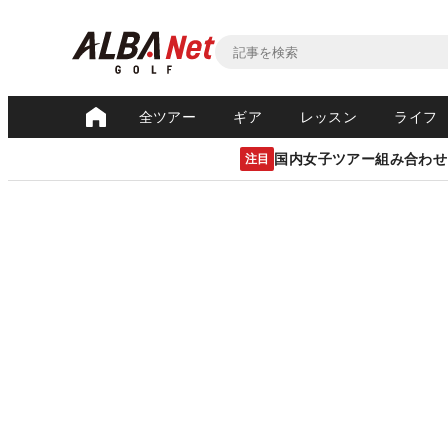
全ツアー
ギア
レッスン
ライフ
国内女子ツアー組み合わせ
注目