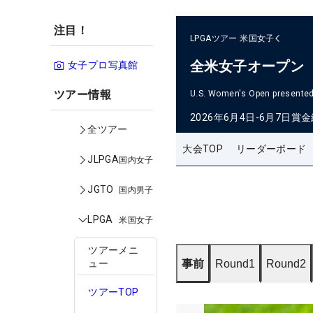
注目！
LPGAツアー
米国女子
全米女子オープン
女子プロ写真館
ツアー情報
U.S. Women's Open presented 
2026年6月4日-6月7日
賞金
全ツアー
大会TOP
リーダーボード
JLPGA
国内女子
JGTO
国内男子
LPGA
米国女子
ツアーメニ
事前
Round1
Round2
ュー
ツアーTOP