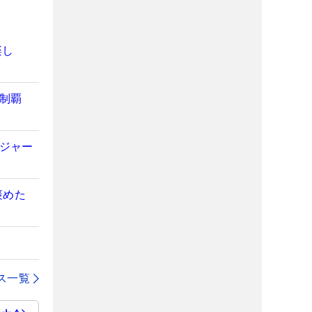
楽し
初制覇
メジャー
褒めた
ス一覧