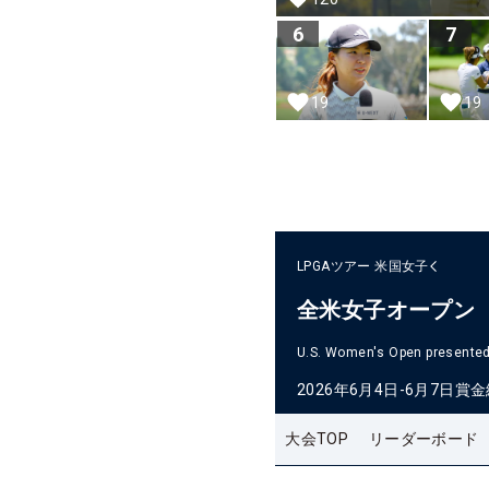
6
7
19
19
LPGAツアー
米国女子
全米女子オープン
U.S. Women's Open presented 
2026年6月4日-6月7日
賞金
大会TOP
リーダーボード