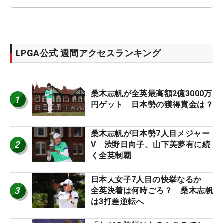
LPGA公式 週間アクセスランキング
桑木志帆が全英最高額2億3000万
1
円ゲット 日本勢の獲得賞金は？
桑木志帆が日本勢7人目メジャー
2
V 渋野日向子、山下美夢有に続
く全英制覇
日本人女子7人目の快挙なるか
3
全英決着は何時ごろ？ 桑木志帆
は3打差逆転へ