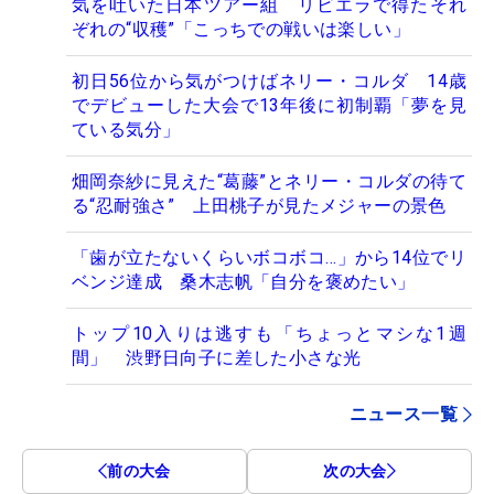
気を吐いた日本ツアー組 リビエラで得たそれ
ぞれの“収穫”「こっちでの戦いは楽しい」
初日56位から気がつけばネリー・コルダ 14歳
でデビューした大会で13年後に初制覇「夢を見
ている気分」
畑岡奈紗に見えた“葛藤”とネリー・コルダの待て
る“忍耐強さ” 上田桃子が見たメジャーの景色
「歯が立たないくらいボコボコ…」から14位でリ
ベンジ達成 桑木志帆「自分を褒めたい」
トップ10入りは逃すも「ちょっとマシな1週
間」 渋野日向子に差した小さな光
ニュース一覧
前の大会
次の大会