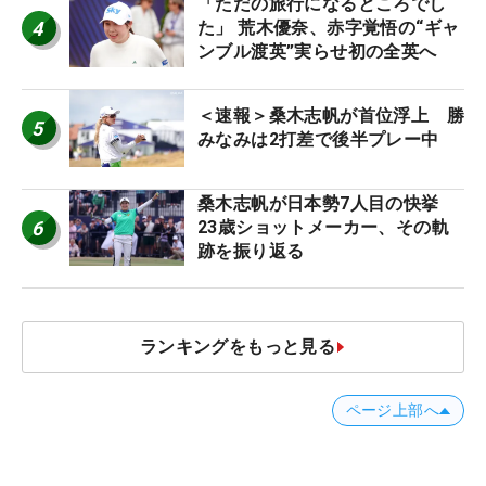
「ただの旅行になるところでし
4
た」 荒木優奈、赤字覚悟の“ギャ
ンブル渡英”実らせ初の全英へ
＜速報＞桑木志帆が首位浮上 勝
5
みなみは2打差で後半プレー中
桑木志帆が日本勢7人目の快挙
6
23歳ショットメーカー、その軌
跡を振り返る
ランキングをもっと見る
ページ上部へ