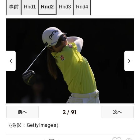
事前
Rnd1
Rnd2
Rnd3
Rnd4
2
/
91
前へ
次へ
（撮影：GettyImages）