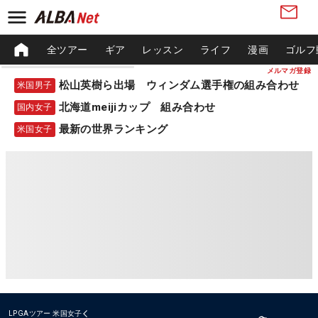
全ツアー
ギア
レッスン
ライフ
漫画
ゴルフ
メルマガ登録
松山英樹ら出場 ウィンダム選手権の組み合わせ
米国男子
北海道meijiカップ 組み合わせ
国内女子
最新の世界ランキング
米国女子
LPGAツアー
米国女子