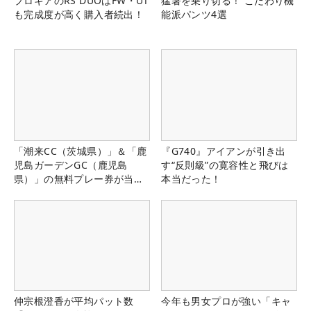
プロギアのRS DUOはFW・UT
猛暑を乗り切る！ こだわり機
も完成度が高く購入者続出！
能派パンツ4選
「潮来CC（茨城県）」＆「鹿
『G740』アイアンが引き出
児島ガーデンGC（鹿児島
す“反則級”の寛容性と飛びは
県）」の無料プレー券が当た
本当だった！
る！！
仲宗根澄香が平均パット数
今年も男女プロが強い「キャ