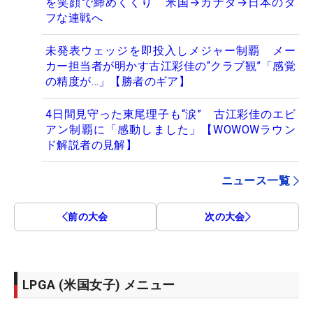
を笑顔で締めくくり 米国→カナダ→日本のタ
フな連戦へ
未発表ウェッジを即投入しメジャー制覇 メー
カー担当者が明かす古江彩佳の“クラブ観”「感覚
の精度が…」【勝者のギア】
4日間見守った東尾理子も“涙” 古江彩佳のエビ
アン制覇に「感動しました」【WOWOWラウン
ド解説者の見解】
ニュース一覧
前の大会
次の大会
LPGA (米国女子) メニュー