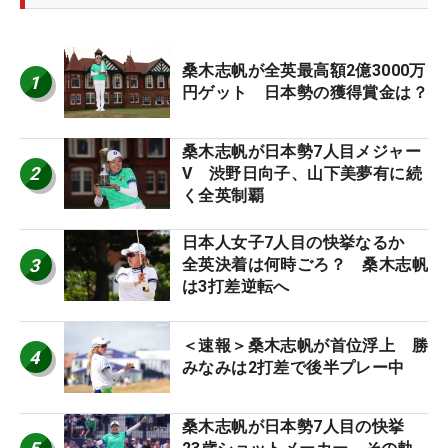
桑木志帆が全英最高額2億3000万
1
円ゲット 日本勢の獲得賞金は？
桑木志帆が日本勢7人目メジャー
2
V 渋野日向子、山下美夢有に続
く全英制覇
日本人女子7人目の快挙なるか
3
全英決着は何時ごろ？ 桑木志帆
は3打差逆転へ
＜速報＞桑木志帆が首位浮上 勝
4
みなみは2打差で後半プレー中
桑木志帆が日本勢7人目の快挙