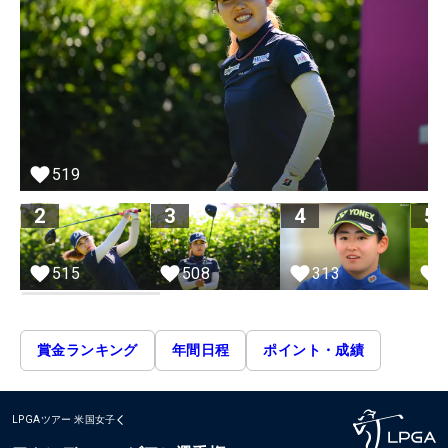
519
2
3
4
5
515
508
313
賞金ランキング
年間日程
ポイント・成績
LPGAツアー
米国女子