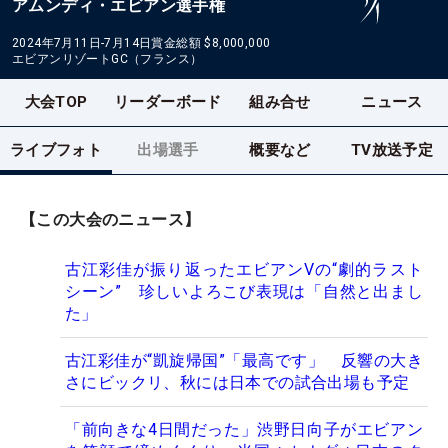
アムンディ・エビアン選手権
2024年7月11日-7月14日
賞金総額
$8,000,000
エビアンリゾートGC（フランス）
大会TOP
リーダーボード
組み合せ
ニュース
ライブフォト
出場選手
概要など
TV放送予定
【この大会のニュース】
古江彩佳が振り返ったエビアンVの“劇的ラスト
シーン” 珍しいよろこび表現は「自然と出まし
た」
古江彩佳が“凱旋帰国”「最高です」 反響の大き
さにビックリ、秋には日本での試合出場も予定
「前向きな4日間だった」渋野日向子がエビアン