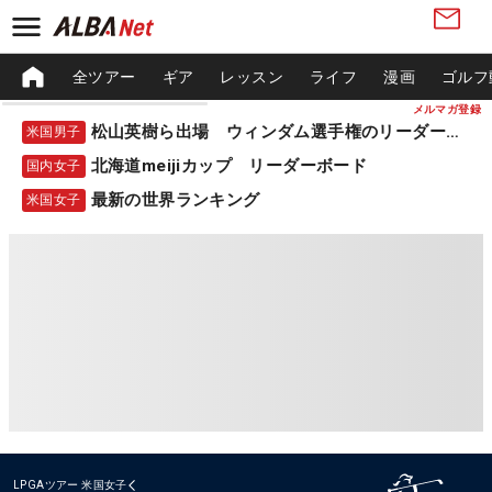
全ツアー
ギア
レッスン
ライフ
漫画
ゴルフ
メルマガ登録
松山英樹ら出場 ウィンダム選手権のリーダーボード
米国男子
北海道meijiカップ リーダーボード
国内女子
最新の世界ランキング
米国女子
LPGAツアー
米国女子