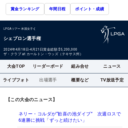
賞金ランキング
年間日程
ポイント・成績
LPGAツアー
米国女子
シェブロン選手権
2024年4月18日-4月21日
賞金総額
$5,200,000
ザ・クラブ at カールトン・ウッズ（テキサス州）
大会TOP
リーダーボード
組み合せ
ニュース
ライブフォト
出場選手
概要など
TV放送予定
【この大会のニュース】
ネリー・コルダが“歓喜の池ダイブ” 次週ロスで
6連勝に挑戦「ずっと続けたい」