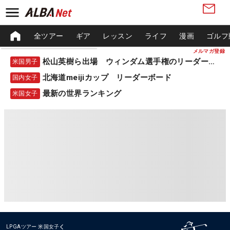
全ツアー
ギア
レッスン
ライフ
漫画
ゴルフ
メルマガ登録
松山英樹ら出場 ウィンダム選手権のリーダーボード
米国男子
北海道meijiカップ リーダーボード
国内女子
最新の世界ランキング
米国女子
LPGAツアー
米国女子