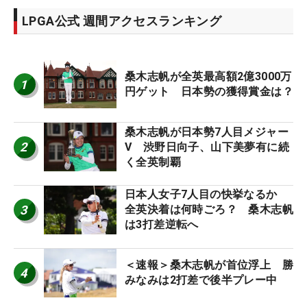
LPGA公式 週間アクセスランキング
桑木志帆が全英最高額2億3000万
1
円ゲット 日本勢の獲得賞金は？
桑木志帆が日本勢7人目メジャー
2
V 渋野日向子、山下美夢有に続
く全英制覇
日本人女子7人目の快挙なるか
3
全英決着は何時ごろ？ 桑木志帆
は3打差逆転へ
＜速報＞桑木志帆が首位浮上 勝
4
みなみは2打差で後半プレー中