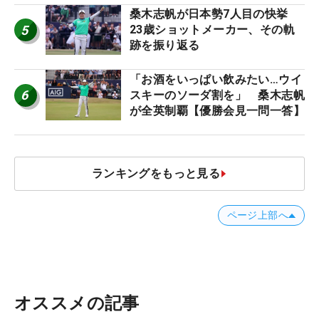
桑木志帆が日本勢7人目の快挙
5
23歳ショットメーカー、その軌
跡を振り返る
「お酒をいっぱい飲みたい…ウイ
6
スキーのソーダ割を」 桑木志帆
が全英制覇【優勝会見一問一答】
ランキングをもっと見る
ページ上部へ
オススメの記事