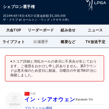
シェブロン選手権
2024年4月18日-4月21日
賞金総額
$5,200,000
ザ・クラブ at カールトン・ウッズ（テキサス州）
大会TOP
リーダーボード
組み合せ
ニュース
ライブフォト
出場選手
概要など
TV放送予定
※スコア詳細と消化ホールの表示に不具合が生じており
ます。ご迷惑をおかけし申し訳ありません。第3ラウン
ドは悪天候のため翌日に順延。日曜日の午前7時01分に
再開しました。
中国
イン・シアオウェン
Xiaowen Yin
プロフィール
成績