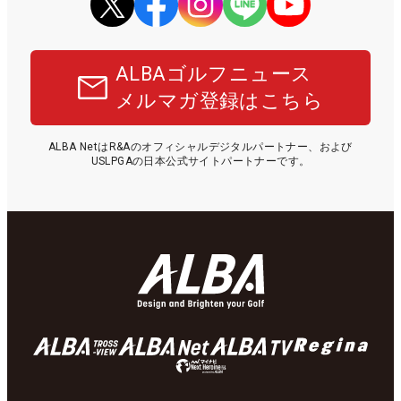
ALBAゴルフニュース
メルマガ登録はこちら
ALBA NetはR&Aのオフィシャルデジタルパートナー、および
USLPGAの日本公式サイトパートナーです。