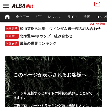
全ツアー
ギア
レッスン
ライフ
漫画
ゴルフ
メルマガ登録
松山英樹ら出場 ウィンダム選手権の組み合わせ
米国男子
北海道meijiカップ 組み合わせ
国内女子
最新の世界ランキング
米国女子
このページが表示されるお客様へ
ページを更新するとサイトの閲覧を続けることがで
きます。
広告ブロッカーやトラッキング防止機能をオンにし