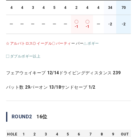
4
4
3
4
5
4
2
4
4
34
70
ー
ー
ー
ー
ー
ー
ー
-2
-2
-1
-1
アルバトロス
イーグル
バーティ
ー パー
ボギー
ダブルボギー以上
フェアウェイキープ
12/14
ドライビングディスタンス
239
パット数
29
パーオン
13/18
サンドセーブ
1/2
ROUND
2
16
位
HOLE
1
2
3
4
5
6
7
8
9
OUT