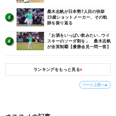
桑木志帆が日本勢7人目の快挙
5
23歳ショットメーカー、その軌
跡を振り返る
「お酒をいっぱい飲みたい…ウイ
6
スキーのソーダ割を」 桑木志帆
が全英制覇【優勝会見一問一答】
ランキングをもっと見る
ページ上部へ