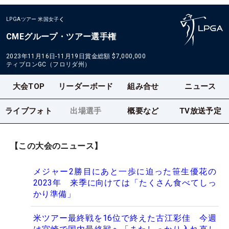
LPGAツアー
米国女子
CMEグループ・ツアー選手権
2023年11月16日-11月19日
賞金総額
$7,000,000
ティブロンGC（フロリダ州）
大会TOP
リーダーボード
組み合せ
ニュース
ライブフォト
出場選手
概要など
TV放送予定
【この大会のニュース】
メジャー2勝目にあと一歩に迫った笹生優花の
2023年 来季に向けては「たくさん食べてしっ
かり準備」
米ツアー最終戦を16位で終えた古江彩佳 今週