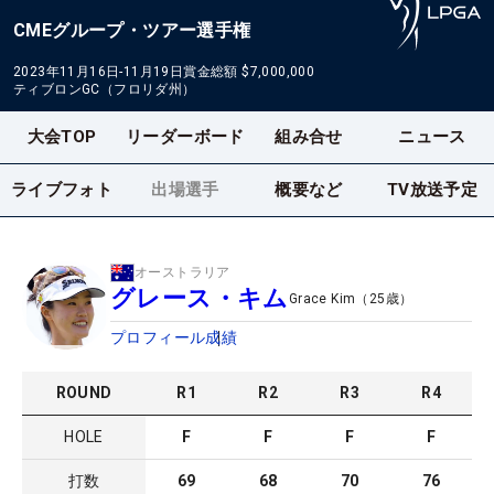
CMEグループ・ツアー選手権
2023年11月16日-11月19日
賞金総額
$7,000,000
ティブロンGC（フロリダ州）
大会TOP
リーダーボード
組み合せ
ニュース
ライブフォト
出場選手
概要など
TV放送予定
オーストラリア
グレース・キム
Grace Kim
（
25
歳）
プロフィール
成績
ROUND
R
1
R
2
R
3
R
4
HOLE
F
F
F
F
打数
69
68
70
76