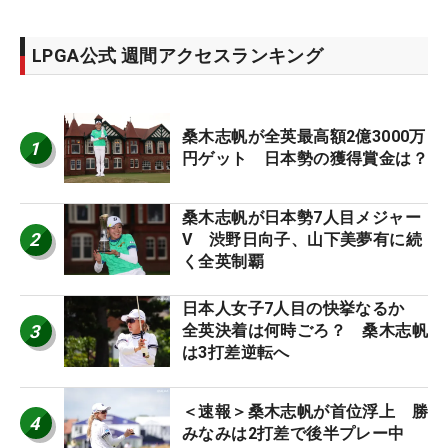
LPGA公式 週間アクセスランキング
桑木志帆が全英最高額2億3000万
1
円ゲット 日本勢の獲得賞金は？
桑木志帆が日本勢7人目メジャー
2
V 渋野日向子、山下美夢有に続
く全英制覇
日本人女子7人目の快挙なるか
3
全英決着は何時ごろ？ 桑木志帆
は3打差逆転へ
＜速報＞桑木志帆が首位浮上 勝
4
みなみは2打差で後半プレー中