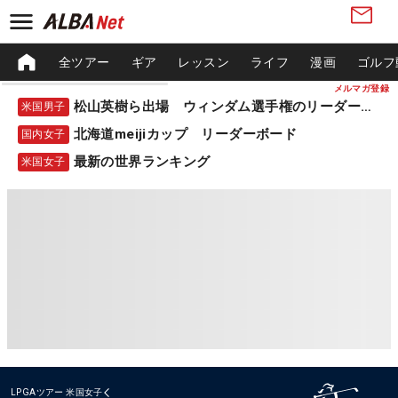
全ツアー
ギア
レッスン
ライフ
漫画
ゴルフ
メルマガ登録
松山英樹ら出場 ウィンダム選手権のリーダーボード
米国男子
北海道meijiカップ リーダーボード
国内女子
最新の世界ランキング
米国女子
LPGAツアー
米国女子