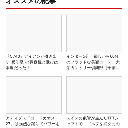
オススメの記事
『G740』アイアンが引き出
インター5分、都心から60分
す“反則級”の寛容性と飛びは
のフラットな美観コース。大
本当だった！
栄カントリー俱楽部（千葉
県）
アディダス『コードカオス
スイスの叡智が生んだTPTシ
27』は強烈な蹴りでパワーを
ャフトで、ゴルフを異次元の