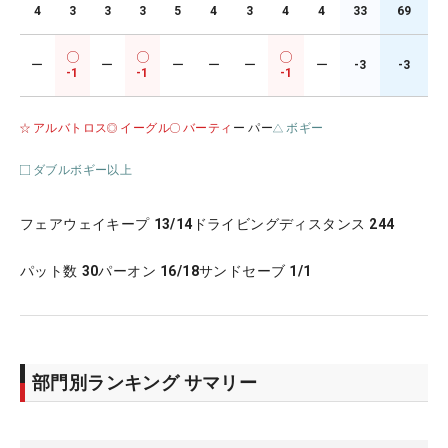
4
3
3
3
5
4
3
4
4
33
69
ー
ー
ー
ー
ー
ー
-3
-3
-1
-1
-1
アルバトロス
イーグル
バーティ
ー パー
ボギー
ダブルボギー以上
フェアウェイキープ
13/14
ドライビングディスタンス
244
パット数
30
パーオン
16/18
サンドセーブ
1/1
部門別ランキング サマリー