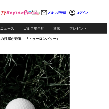
メルマガ登録
ログイン
Sニュース
ゴルフ場予約
連載
プレゼント
しの打感が秀逸 『トゥーロンパター』