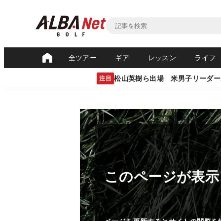
全ツアー
ギア
レッスン
ライフ
松山英樹ら出場 米男子リーダー
注目
このページが表示