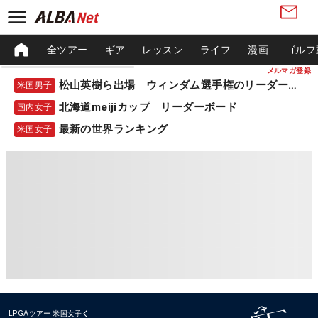
全ツアー
ギア
レッスン
ライフ
漫画
ゴルフ
メルマガ登録
松山英樹ら出場 ウィンダム選手権のリーダーボード
米国男子
北海道meijiカップ リーダーボード
国内女子
最新の世界ランキング
米国女子
LPGAツアー
米国女子