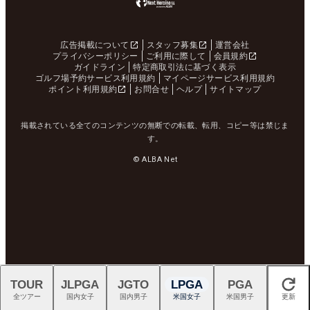
広告掲載について
スタッフ募集
運営会社
プライバシーポリシー
ご利用に際して
会員規約
ガイドライン
特定商取引法に基づく表示
ゴルフ場予約サービス利用規約
マイページサービス利用規約
ポイント利用規約
お問合せ
ヘルプ
サイトマップ
掲載されている全てのコンテンツの無断での転載、転用、コピー等は禁じま
す。
© ALBA Net
TOUR
JLPGA
JGTO
LPGA
PGA
閉じる
全ツアー
国内女子
国内男子
米国女子
米国男子
更新