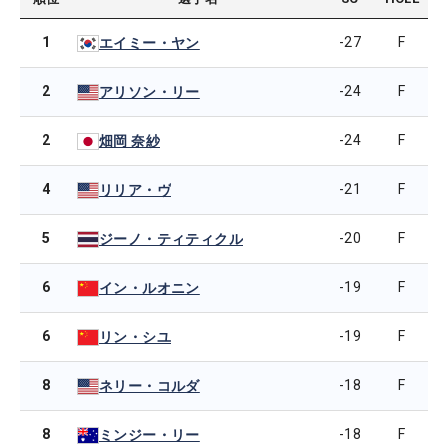
1
-27
F
エイミー・ヤン
2
-24
F
アリソン・リー
2
-24
F
畑岡 奈紗
4
-21
F
リリア・ヴ
5
-20
F
ジーノ・ティティクル
6
-19
F
イン・ルオニン
6
-19
F
リン・シユ
8
-18
F
ネリー・コルダ
8
-18
F
ミンジー・リー