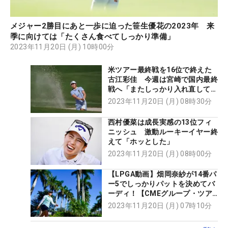
メジャー2勝目にあと一歩に迫った笹生優花の2023年 来
季に向けては「たくさん食べてしっかり準備」
2023年11月20日 (月) 10時00分
米ツアー最終戦を16位で終えた
古江彩佳 今週は宮崎で国内最終
戦へ「またしっかり入れ直して頑
張りたい」
2023年11月20日 (月) 08時30分
西村優菜は成長実感の13位フィ
ニッシュ 激動ルーキーイヤー終
えて「ホッとした」
2023年11月20日 (月) 08時00分
【LPGA動画】畑岡奈紗が14番パ
ー5でしっかりパットを決めてバ
ーディ！【CMEグループ・ツア
ー選手権最終日】
2023年11月20日 (月) 07時10分