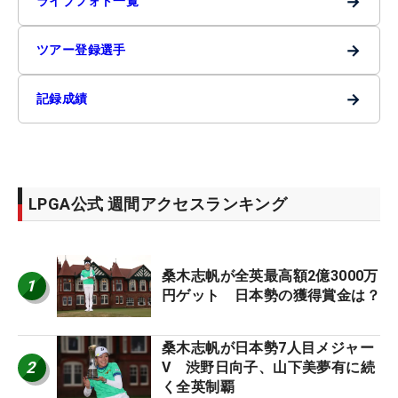
→
ライブフォト一覧
→
ツアー登録選手
→
記録成績
LPGA公式 週間アクセスランキング
桑木志帆が全英最高額2億3000万
1
円ゲット 日本勢の獲得賞金は？
桑木志帆が日本勢7人目メジャー
2
V 渋野日向子、山下美夢有に続
く全英制覇