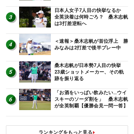
日本人女子7人目の快挙なるか
3
全英決着は何時ごろ？ 桑木志帆
は3打差逆転へ
＜速報＞桑木志帆が首位浮上 勝
4
みなみは2打差で後半プレー中
桑木志帆が日本勢7人目の快挙
5
23歳ショットメーカー、その軌
跡を振り返る
「お酒をいっぱい飲みたい…ウイ
6
スキーのソーダ割を」 桑木志帆
が全英制覇【優勝会見一問一答】
ランキングをもっと見る