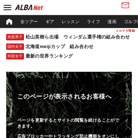
全ツアー
ギア
レッスン
ライフ
漫画
ゴルフ
メルマガ登録
松山英樹ら出場 ウィンダム選手権の組み合わせ
米国男子
北海道meijiカップ 組み合わせ
国内女子
最新の世界ランキング
米国女子
このページが表示されるお客様へ
ページを更新するとサイトの閲覧を続けることがで
きます。
広告ブロッカーやトラッキング防止機能をオンにし