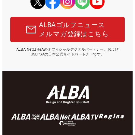
ALBAゴルフニュース
メルマガ登録はこちら
ALBA NetはR&Aのオフィシャルデジタルパートナー、および
USLPGAの日本公式サイトパートナーです。