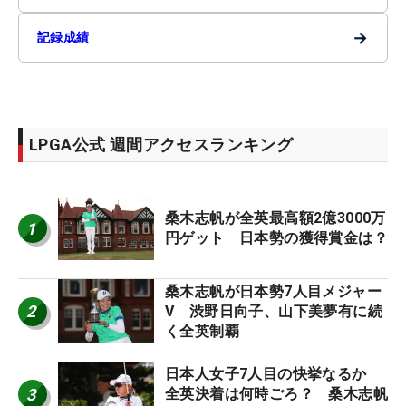
→
記録成績
LPGA公式 週間アクセスランキング
桑木志帆が全英最高額2億3000万
1
円ゲット 日本勢の獲得賞金は？
桑木志帆が日本勢7人目メジャー
2
V 渋野日向子、山下美夢有に続
く全英制覇
日本人女子7人目の快挙なるか
3
全英決着は何時ごろ？ 桑木志帆