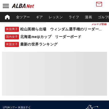
全ツアー
ギア
レッスン
ライフ
漫画
ゴルフ
メルマガ登録
松山英樹ら出場 ウィンダム選手権のリーダーボード
米国男子
北海道meijiカップ リーダーボード
国内女子
最新の世界ランキング
米国女子
LPGAツアー
米国女子