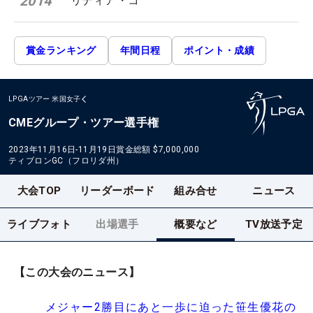
2014
リディア・コ
賞金ランキング
年間日程
ポイント・成績
LPGAツアー
米国女子
CMEグループ・ツアー選手権
2023年11月16日-11月19日
賞金総額
$7,000,000
ティブロンGC（フロリダ州）
大会TOP
リーダーボード
組み合せ
ニュース
ライブフォト
出場選手
概要など
TV放送予定
【この大会のニュース】
メジャー2勝目にあと一歩に迫った笹生優花の