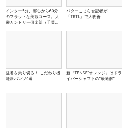
インター5分、都心から60分
パターこじらせ記者が
のフラットな美観コース。大
「TRTL」で大改善
栄カントリー俱楽部（千葉
県）
猛暑を乗り切る！ こだわり機
新『TENSEIオレンジ』はドラ
能派パンツ4選
イバーシャフトの“最適解”