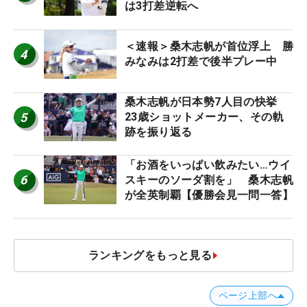
は3打差逆転へ
＜速報＞桑木志帆が首位浮上 勝
4
みなみは2打差で後半プレー中
桑木志帆が日本勢7人目の快挙
5
23歳ショットメーカー、その軌
跡を振り返る
「お酒をいっぱい飲みたい…ウイ
6
スキーのソーダ割を」 桑木志帆
が全英制覇【優勝会見一問一答】
ランキングをもっと見る
ページ上部へ