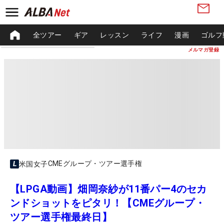
全ツアー
ギア
レッスン
ライフ
漫画
ゴルフ
メルマガ登録
CMEグループ・ツアー選手権
米国女子
【LPGA動画】畑岡奈紗が11番パー4のセカ
ンドショットをピタリ！【CMEグループ・
ツアー選手権最終日】