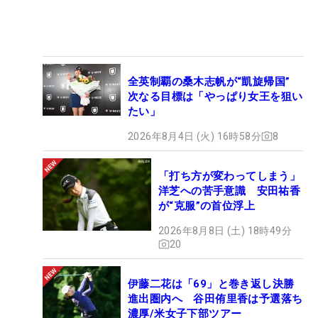
全英制覇の桑木志帆が“凱旋帰国”
次なる目標は「やっぱり女王を狙い
たい」
2026年8月4日 (火) 16時58分
8
「打ち方が変わってしまう」
洋芝への苦手意識 安田祐香
が“克服”の首位浮上
2026年8月8日 (土) 18時49分
20
伊藤二花は「69」と巻き返し決勝
進出圏内へ 谷田侑里香は予選落ち
濃厚/米女子下部ツアー