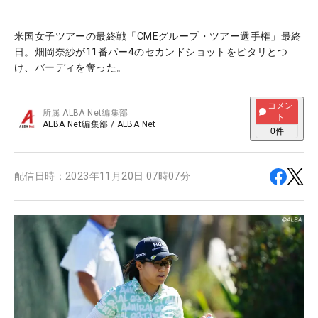
米国女子ツアーの最終戦「CMEグループ・ツアー選手権」最終
日。畑岡奈紗が11番パー4のセカンドショットをピタリとつ
け、バーディを奪った。
コメン
所属
ALBA Net編集部
ト
ALBA Net編集部
/
ALBA Net
0
件
配信日時：
2023年11月20日 07時07分