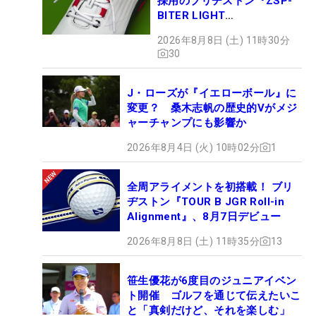
採用のブリヂストン『ZSP-
BITER LIGHT
MAGICLACE』、8月8日デビ
2026年8月8日 (土) 11時30分
ュー
30
J・ローズが『イエローボール』に
変更？ 桑木志帆の歴史的Vがメジ
ャーチャンプにも影響か
2026年8月4日 (火) 10時02分
1
全周アライメントを初搭載！ ブリ
ヂストン『TOUR B JGR Roll-in
Alignment』、8月7日デビュー
2026年8月8日 (土) 11時35分
13
笹生優花が6度目のジュニアイベン
ト開催 ゴルフを通じて伝えたいこ
と「真剣だけど、それを楽しむ」