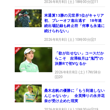
2026年8月8日 (土) 18時00分
11
米通算13勝の元世界1位がキャリア
初、プレーオフ進出逃す 18年連
続出場記録も終止符「何事も永遠に
続けられない」
2026年8月8日 (土) 10時00分
1
「欲が出せない」コースだか
らこそ 吉澤柚月は“鬼門”の
決勝Rで初Vなるか
2026年8月8日 (土) 17時58分
20
桑木志帆の優勝に「もう到達しない
んじゃないか」 全英帰りの永井花
奈が受け止めた現実
2026年8月8日 (土) 10時30分
19