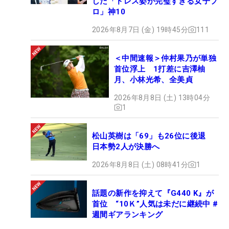
した「ドレス姿が完璧すぎる女子プ
ロ」神10
2026年8月7日 (金) 19時45分
111
＜中間速報＞仲村果乃が単独
首位浮上 1打差に吉澤柚
月、小林光希、全美貞
2026年8月8日 (土) 13時04分
1
松山英樹は「69」も26位に後退
日本勢2人が決勝へ
2026年8月8日 (土) 08時41分
1
話題の新作を抑えて『G440 K』が
首位 “10Ｋ”人気は未だに継続中 #
週間ギアランキング