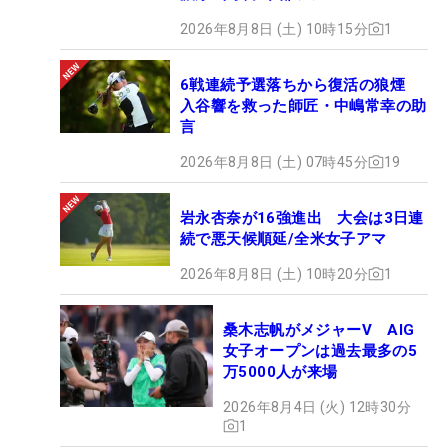
2026年8月8日 (土) 10時15分
1
6戦連続予選落ちから復活の狼煙
入谷響を救った師匠・中嶋常幸の助
言
2026年8月8日 (土) 07時45分
19
岩永杏奈が16強進出 大会は3日連
続で悪天候順延/全米女子アマ
2026年8月8日 (土) 10時20分
1
桑木志帆がメジャーV AIG
女子オープンは過去最多の5
万5000人が来場
2026年8月4日 (火) 12時30分
1