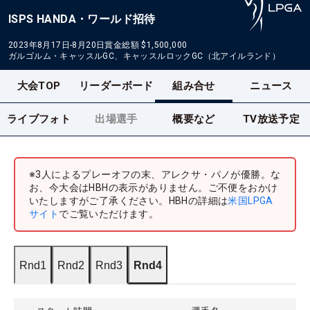
ISPS HANDA・ワールド招待
2023年8月17日-8月20日
賞金総額
$1,500,000
ガルゴルム・キャッスルGC、キャッスルロックGC（北アイルランド）
大会TOP
リーダーボード
組み合せ
ニュース
ライブフォト
出場選手
概要など
TV放送予定
※3人によるプレーオフの末、アレクサ・パノが優勝。な
お、今大会はHBHの表示がありません。ご不便をおかけ
いたしますがご了承ください。HBHの詳細は
米国LPGA
サイト
でご覧いただけます。
Rnd1
Rnd2
Rnd3
Rnd4