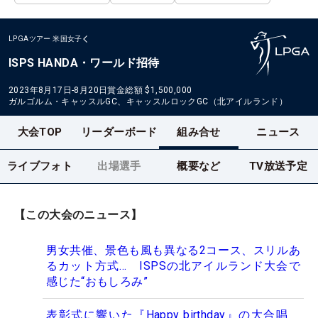
LPGAツアー
米国女子
ISPS HANDA・ワールド招待
2023年8月17日-8月20日
賞金総額
$1,500,000
ガルゴルム・キャッスルGC、キャッスルロックGC（北アイルランド）
大会TOP
リーダーボード
組み合せ
ニュース
ライブフォト
出場選手
概要など
TV放送予定
【この大会のニュース】
男女共催、景色も風も異なる2コース、スリルあ
るカット方式… ISPSの北アイルランド大会で
感じた“おもしろみ”
表彰式に響いた『Happy birthday』の大合唱