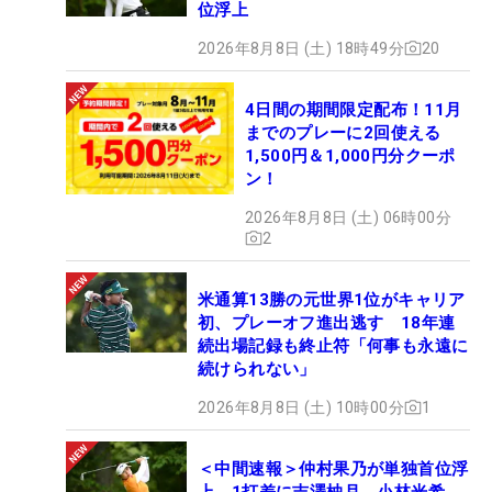
位浮上
2026年8月8日 (土) 18時49分
20
4日間の期間限定配布！11月
までのプレーに2回使える
1,500円＆1,000円分クーポ
ン！
2026年8月8日 (土) 06時00分
2
米通算13勝の元世界1位がキャリア
初、プレーオフ進出逃す 18年連
続出場記録も終止符「何事も永遠に
続けられない」
2026年8月8日 (土) 10時00分
1
＜中間速報＞仲村果乃が単独首位浮
上 1打差に吉澤柚月、小林光希、