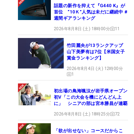
話題の新作を抑えて『G440 K』が
首位 “10Ｋ”人気は未だに継続中 #
週間ギアランキング
2026年8月8日 (土) 18時00分
11
竹田麗央が13ランクアップ
山下美夢有は7位【米国女子
賞金ランキング】
2026年8月4日 (火) 12時00分
1
初出場の鳥海颯汰が岩手県オープン
初V「この大会を機にどんどん上
に」 シニアの部は宮本勝昌が連覇
2026年8月8日 (土) 18時25分
72
「欲が出せない」コースだからこ