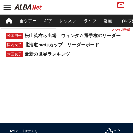
全ツアー
ギア
レッスン
ライフ
漫画
ゴルフ
メルマガ登録
松山英樹ら出場 ウィンダム選手権のリーダーボード
米国男子
北海道meijiカップ リーダーボード
国内女子
最新の世界ランキング
米国女子
LPGAツアー
米国女子