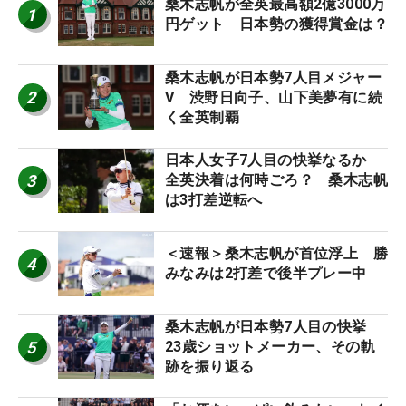
桑木志帆が全英最高額2億3000万
1
円ゲット 日本勢の獲得賞金は？
桑木志帆が日本勢7人目メジャー
2
V 渋野日向子、山下美夢有に続
く全英制覇
日本人女子7人目の快挙なるか
3
全英決着は何時ごろ？ 桑木志帆
は3打差逆転へ
＜速報＞桑木志帆が首位浮上 勝
4
みなみは2打差で後半プレー中
桑木志帆が日本勢7人目の快挙
5
23歳ショットメーカー、その軌
跡を振り返る