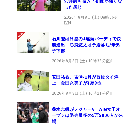
穴井詩も投入「初速が強くな
った感じ」
2026年8月8日 (土) 08時56分
4
石川遼は終盤の4連続バーディで決
勝進出 杉浦悠太は予選落ち/米男
子下部
2026年8月8日 (土) 10時33分
1
安田祐香、吉澤柚月が首位タイ浮
上 金田久美子が1差3位
2026年8月8日 (土) 16時21分
1
桑木志帆がメジャーV AIG女子オ
ープンは過去最多の5万5000人が来
場