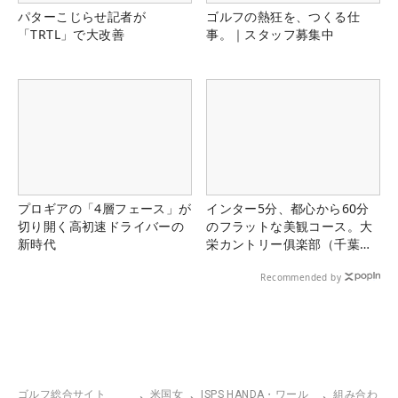
パターこじらせ記者が
ゴルフの熱狂を、つくる仕
「TRTL」で大改善
事。｜スタッフ募集中
プロギアの「4層フェース」が
インター5分、都心から60分
切り開く高初速ドライバーの
のフラットな美観コース。大
新時代
栄カントリー俱楽部（千葉
県）
Recommended by
ゴルフ総合サイト
米国女
ISPS HANDA・ワール
組み合わ