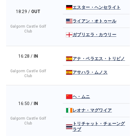
エスター・ヘンセライト
18:29
/
OUT
ライアン・オトゥール
Galgorm Castle Golf
Club
ガブリエラ・カウリー
16:28
/
IN
アナ・ペラエス・トリビノ
Galgorm Castle Golf
アサハラ・ムノス
Club
ヘ・ムニ
16:50
/
IN
レオナ・マグワイア
Galgorm Castle Golf
Club
トリチャット・チェーング
ラブ