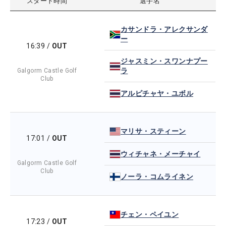
スタート時間
選手名
カサンドラ・アレクサンダ
ー
16:39
/
OUT
ジャスミン・スワンナプー
ラ
Galgorm Castle Golf
Club
アルピチャヤ・ユボル
マリサ・スティーン
17:01
/
OUT
ウィチャネ・メーチャイ
Galgorm Castle Golf
Club
ノーラ・コムライネン
チェン・ペイユン
17:23
/
OUT