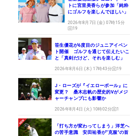
トに宮里美香らが参加「純粋
にゴルフを楽しんでほしい」
2026年8月7日 (金) 07時15分
19
笹生優花が6度目のジュニアイベン
ト開催 ゴルフを通じて伝えたいこ
と「真剣だけど、それを楽しむ」
2026年8月6日 (木) 17時43分
19
J・ローズが『イエローボール』に
変更？ 桑木志帆の歴史的Vがメジ
ャーチャンプにも影響か
2026年8月4日 (火) 10時02分
1
「打ち方が変わってしまう」洋芝へ
の苦手意識 安田祐香が“克服”の首