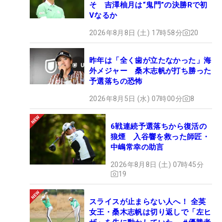
そ 吉澤柚月は“鬼門”の決勝Rで初
Vなるか
2026年8月8日 (土) 17時58分
20
昨年は「全く歯が立たなかった」海
外メジャー 桑木志帆が打ち勝った
予選落ちの恐怖
2026年8月5日 (水) 07時00分
8
6戦連続予選落ちから復活の
狼煙 入谷響を救った師匠・
中嶋常幸の助言
2026年8月8日 (土) 07時45分
19
スライスが止まらない人へ！ 全英
女王・桑木志帆は切り返しで「左ヒ