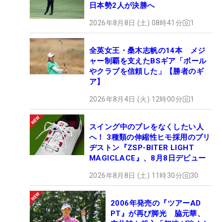
日本勢2人が決勝へ
2026年8月8日 (土) 08時41分
1
全英女王・桑木志帆の14本 メジ
ャー制覇を支えたBSギア「ボール
やクラブを信頼した」【勝者のギ
ア】
2026年8月4日 (火) 12時00分
1
スイング中のブレをなくしたい人
へ！ 3種類の伸縮性ヒモ採用のブリ
ヂストン『ZSP-BITER LIGHT
MAGICLACE』、8月8日デビュー
2026年8月8日 (土) 11時30分
30
2006年発売の『ツアーAD
PT』が再び脚光 脇元華、