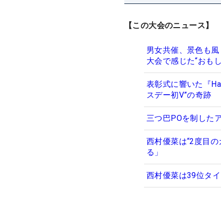
【この大会のニュース】
男女共催、景色も風
大会で感じた“おもし
表彰式に響いた『Hap
スデー初V”の奇跡
三つ巴POを制した
西村優菜は“2度目
る」
西村優菜は39位タ