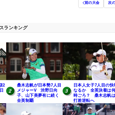
前の大会
次
セスランキング
額2
桑木志帆が日本勢7人目
日本人女子7人目の快
 日
メジャーV 渋野日向
なるか 全英決着は
2
3
子、山下美夢有に続く
時ごろ？ 桑木志帆は
全英制覇
打差逆転へ