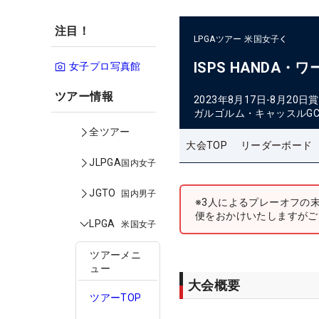
注目！
LPGAツアー
米国女子
ISPS HANDA・
女子プロ写真館
ツアー情報
2023年8月17日-8月20日
賞
ガルゴルム・キャッスルG
全ツアー
大会TOP
リーダーボード
JLPGA
国内女子
JGTO
国内男子
※3人によるプレーオフの
便をおかけいたしますがご
LPGA
米国女子
ツアーメニ
ュー
大会概要
ツアーTOP