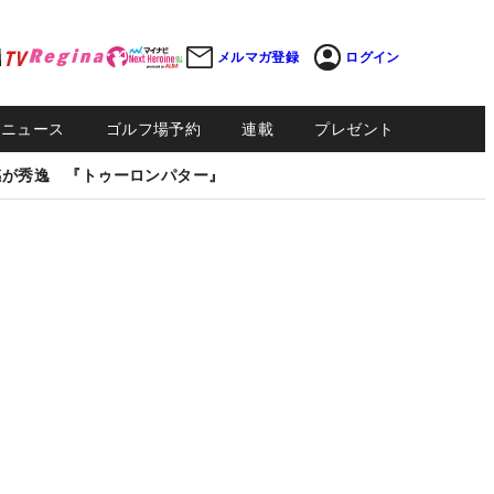
メルマガ登録
ログイン
Sニュース
ゴルフ場予約
連載
プレゼント
感が秀逸 『トゥーロンパター』