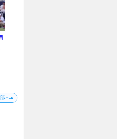
目
ト
を
上部へ