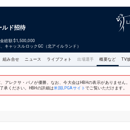
ワールド招待
金総額
$1,500,000
C、キャッスルロックGC（北アイルランド）
組み合せ
ニュース
ライブフォト
出場選手
概要など
TV
末、アレクサ・パノが優勝。なお、今大会はHBHの表示がありません
了承ください。HBHの詳細は
米国LPGAサイト
でご覧いただけます。