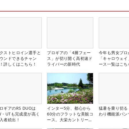
クストヒロイン選手と
プロギアの「4層フェー
今年も男女プロ
ウンドできるチャン
ス」が切り開く高初速ド
「キャロウェイ
！詳しくはこちら！
ライバーの新時代
ース一覧はこち
ロギアのRS DUOは
インター5分、都心から
猛暑を乗り切る
W・UTも完成度が高く
60分のフラットな美観コ
わり機能派パン
入者続出！
ース。大栄カントリー俱
楽部（千葉県）