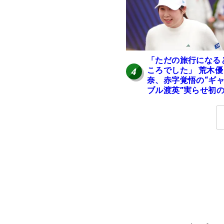
「ただの旅行になる
ころでした」 荒木優
4
奈、赤字覚悟の“ギ
ブル渡英”実らせ初
英へ