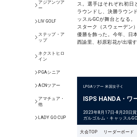
アジアンツア
ス。選手はそれぞれ初日
ー
ラウンドし、決勝ラウン
ッスルGCが舞台となる。
LIV GOLF
スターク（スウェーデン
優勝を飾った。今年、日
ステップ・ア
ップ
西諭里、杉原彩花が出場
ネクストヒロ
イン
PGAシニア
ACNツアー
LPGAツアー
米国女子
ISPS HANDA・
アマチュア・
他
2023年8月17日-8月20日
賞
LADY GO CUP
ガルゴルム・キャッスルG
大会TOP
リーダーボード