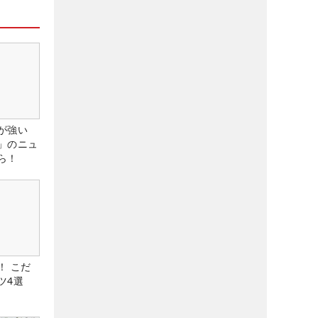
が強い
」のニュ
ら！
！ こだ
ツ4選