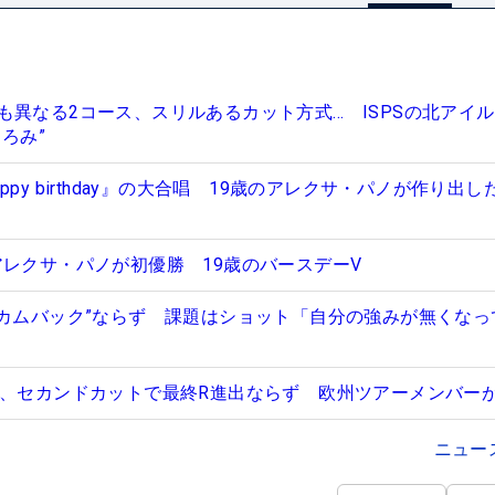
も異なる2コース、スリルあるカット方式… ISPSの北アイ
ろみ”
py birthday』の大合唱 19歳のアレクサ・パノが作り出し
アレクサ・パノが初優勝 19歳のバースデーV
のカムバック”ならず 課題はショット「自分の強みが無くなっ
イ、セカンドカットで最終R進出ならず 欧州ツアーメンバー
ニュー