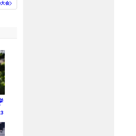
の大会
挙
何
3