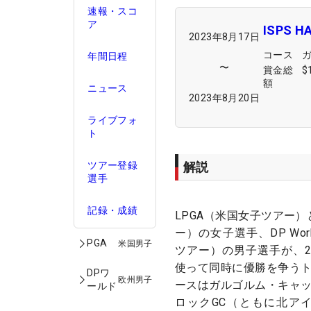
速報・スコ
ア
ISPS
2023年8月17日
コース
年間日程
〜
賞金総
$
額
ニュース
2023年8月20日
ライブフォ
ト
解説
ツアー登録
選手
記録・成績
LPGA（米国女子ツアー）
ー）の女子選手、DP Wor
PGA
米国男子
ツアー）の男子選手が、
使って同時に優勝を争うト
DPワ
欧州男子
ースはガルゴルム・キャッ
ールド
ロックGC（ともに北ア