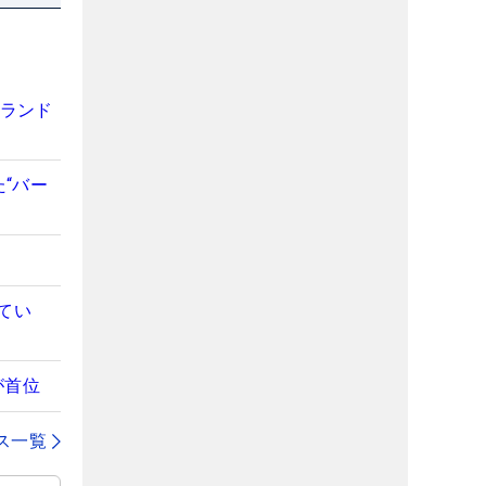
ルランド
た“バー
てい
が首位
ス一覧