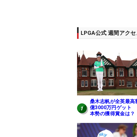
LPGA公式 週間アク
桑木志帆が全英最高
億3000万円ゲット
1
本勢の獲得賞金は？