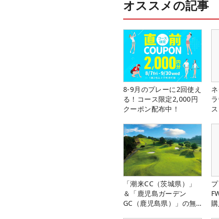
オススメの記事
8-9月のプレーに2回使え
ネ
る！コース限定2,000円
ラ
クーポン配布中！
ス
「潮来CC（茨城県）」
プ
＆「鹿児島ガーデン
F
GC（鹿児島県）」の無
購
料プレー券が当たる！！