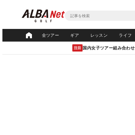
全ツアー
ギア
レッスン
ライフ
国内女子ツアー組み合わせ
注目