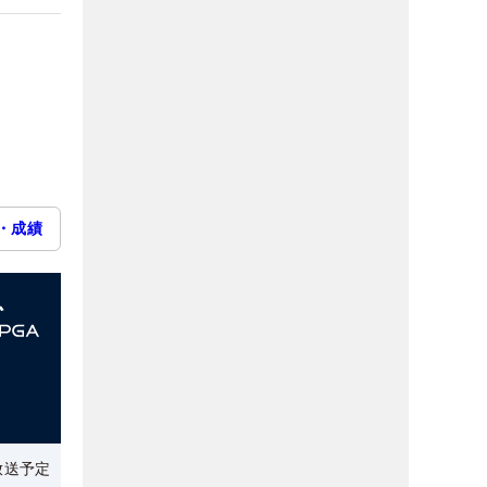
・成績
放送予定