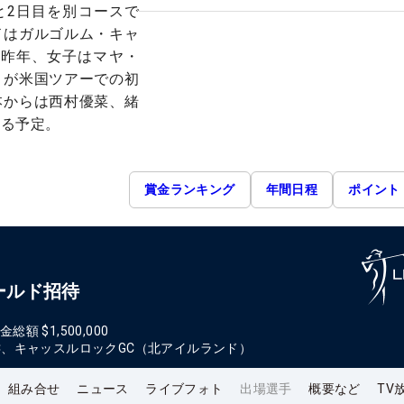
と2日目を別コースで
ドはガルゴルム・キャ
 昨年、女子はマヤ・
）が米国ツアーでの初
本からは西村優菜、緒
する予定。
賞金ランキング
年間日程
ポイント
ワールド招待
金総額
$1,500,000
C、キャッスルロックGC（北アイルランド）
組み合せ
ニュース
ライブフォト
出場選手
概要など
TV