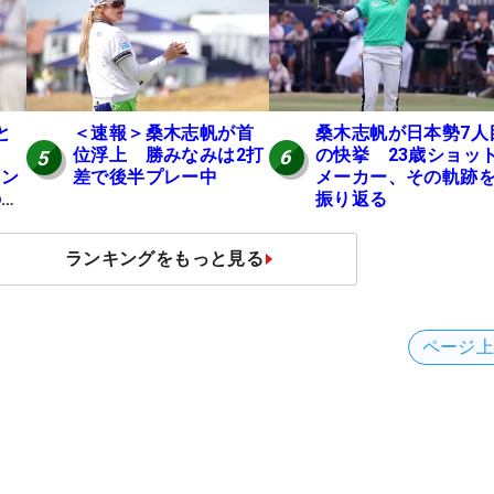
桑木志帆が日本勢7人
と
＜速報＞桑木志帆が首
の快挙 23歳ショッ
位浮上 勝みなみは2打
6
5
メーカー、その軌跡
ャン
差で後半プレー中
振り返る
の全
ランキングをもっと見る
ページ