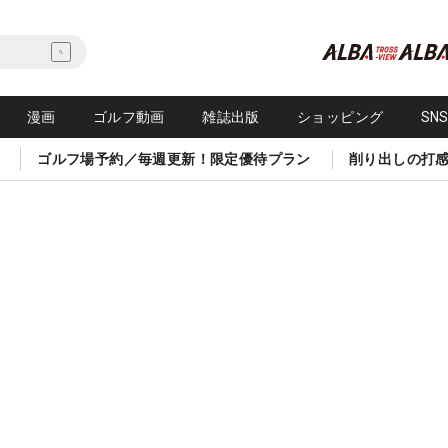
漫画
ゴルフ動画
雑誌出版
ショッピング
SN
ゴルフ場予約／毎週更新！限定優待プラン
削り出しの打