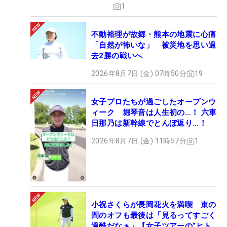
1
不動裕理が故郷・熊本の地震に心痛
「自然が怖いな」 被災地を思い過
去2勝の戦いへ
2026年8月7日 (金) 07時50分
19
女子プロたちが過ごしたオープンウ
ィーク 堀琴音は人生初の…！ 六車
日那乃は新幹線でとんぼ返り…！
2026年8月7日 (金) 11時57分
1
小祝さくらが長岡花火を満喫 束の
間のオフも最後は「見るってすごく
過酷だなぁ」【女子ツアーの“ヒト