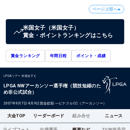
ページ上部へ
米国女子
（米国女子）
賞金・ポイントランキングはこちら
賞金ランキング
年間日程
ポイント・成績
LPGAツアー
米国女子
LPGA NWアーカンソー選手権（競技短縮のた
め非公式試合）
2007年9月7日-9月9日
賞金総額
―
ピナクルCC（アーカンソー）
大会TOP
リーダーボード
組み合せ
ニュース
ライブフォト
出場選手
概要など
TV放送予定