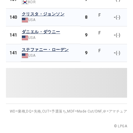
KOR
クリスタ・ジョンソン
F
8
-
140
(-)
USA
ダニエル・ダウニー
F
9
-
141
(-)
USA
ステファニー・ローデン
F
9
-
141
(-)
USA
WD=棄権,
DQ=失格,
CUT=予選落ち,
MDF=Made Cut/DNF,
＠=アマチュア
© LPGA