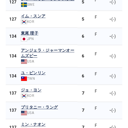
F
5
-
127
(-)
SWE
イム・スンア
F
5
-
127
(-)
KOR
東尾 理子
F
6
-
134
(-)
JPN
アンジェラ・ジャーマンオー
F
ムズビー
6
-
134
(-)
USA
ユ・ピンリン
F
6
-
134
(-)
TWN
ジョ・ヨン
F
7
-
137
(-)
KOR
ブリタニー・ラング
F
7
-
137
(-)
USA
ミン・ナオン
F
7
-
137
(-)