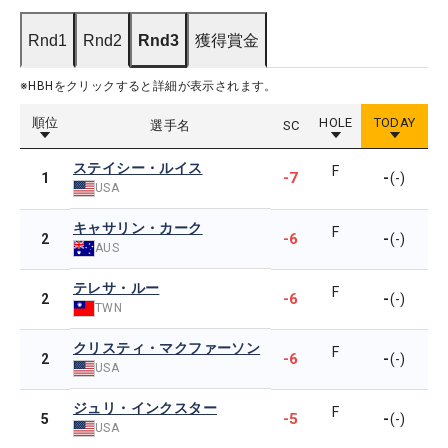
Rnd1
Rnd2
Rnd3
獲得賞金
※HBHをクリックすると詳細が表示されます。
順位
HOLE
TODAY
選手名
SC
ステイシー・ルイス
F
-7
-
1
(-)
USA
キャサリン・カーク
F
-6
-
2
(-)
AUS
テレサ・ルー
F
-6
-
2
(-)
TWN
クリスティ・マクファーソン
F
-6
-
2
(-)
USA
ジュリ・インクスター
F
-5
-
5
(-)
USA