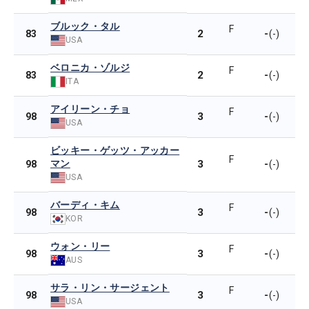
ブルック・タル
F
2
-
83
(-)
USA
ベロニカ・ゾルジ
F
2
-
83
(-)
ITA
アイリーン・チョ
F
3
-
98
(-)
USA
ビッキー・ゲッツ・アッカー
F
マン
3
-
98
(-)
USA
バーディ・キム
F
3
-
98
(-)
KOR
ウォン・リー
F
3
-
98
(-)
AUS
サラ・リン・サージェント
F
3
-
98
(-)
USA