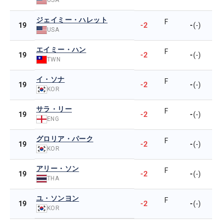
ジェイミー・ハレット
F
-2
-
19
(-)
USA
エイミー・ハン
F
-2
-
19
(-)
TWN
イ・ソナ
F
-2
-
19
(-)
KOR
サラ・リー
F
-2
-
19
(-)
ENG
グロリア・パーク
F
-2
-
19
(-)
KOR
アリー・ソン
F
-2
-
19
(-)
THA
ユ・ソンヨン
F
-2
-
19
(-)
KOR