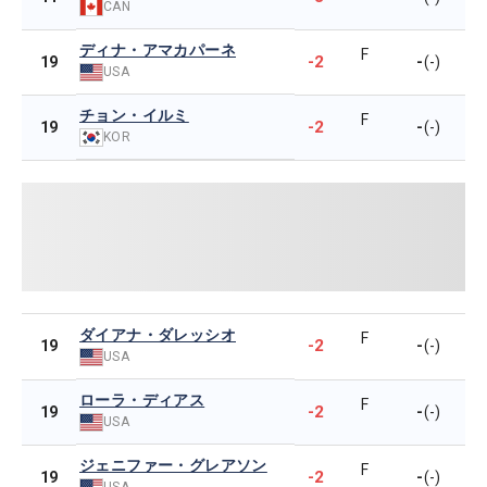
CAN
ディナ・アマカパーネ
F
-2
-
19
(-)
USA
チョン・イルミ
F
-2
-
19
(-)
KOR
ダイアナ・ダレッシオ
F
-2
-
19
(-)
USA
ローラ・ディアス
F
-2
-
19
(-)
USA
ジェニファー・グレアソン
F
-2
-
19
(-)
USA