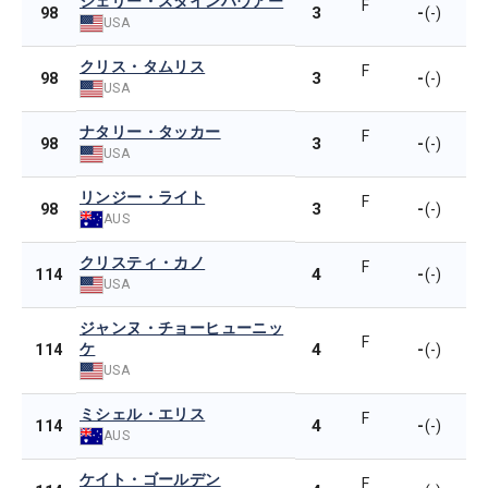
シェリー・スタインハウアー
F
3
-
98
(-)
USA
クリス・タムリス
F
3
-
98
(-)
USA
ナタリー・タッカー
F
3
-
98
(-)
USA
リンジー・ライト
F
3
-
98
(-)
AUS
クリスティ・カノ
F
4
-
114
(-)
USA
ジャンヌ・チョーヒューニッ
F
ケ
4
-
114
(-)
USA
ミシェル・エリス
F
4
-
114
(-)
AUS
ケイト・ゴールデン
F