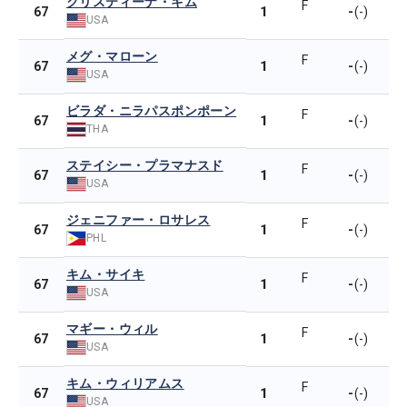
クリスティーナ・キム
F
1
-
67
(-)
USA
メグ・マローン
F
1
-
67
(-)
USA
ビラダ・ニラパスポンポーン
F
1
-
67
(-)
THA
ステイシー・プラマナスド
F
1
-
67
(-)
USA
ジェニファー・ロサレス
F
1
-
67
(-)
PHL
キム・サイキ
F
1
-
67
(-)
USA
マギー・ウィル
F
1
-
67
(-)
USA
キム・ウィリアムス
F
1
-
67
(-)
USA