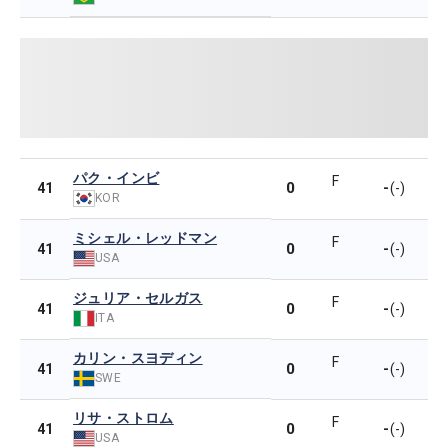
パク・インビ
F
0
-
41
(-)
KOR
ミシェル・レッドマン
F
0
-
41
(-)
USA
ジュリア・セルガス
F
0
-
41
(-)
ITA
カリン・スヨディン
F
0
-
41
(-)
SWE
リサ・ストロム
F
0
-
41
(-)
USA