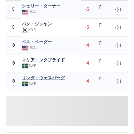
シェリー・ターナー
F
-5
-
5
(-)
USA
パク・ジンヤン
F
-5
-
5
(-)
KOR
ベス・ベーダー
F
-4
-
8
(-)
USA
マリア・マクブライド
F
-4
-
8
(-)
SWE
リンダ・ウェスバーグ
F
-4
-
8
(-)
SWE