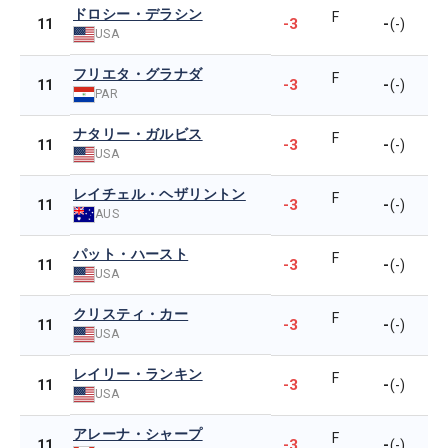
ドロシー・デラシン
F
-3
-
11
(-)
USA
フリエタ・グラナダ
F
-3
-
11
(-)
PAR
ナタリー・ガルビス
F
-3
-
11
(-)
USA
レイチェル・ヘザリントン
F
-3
-
11
(-)
AUS
パット・ハースト
F
-3
-
11
(-)
USA
クリスティ・カー
F
-3
-
11
(-)
USA
レイリー・ランキン
F
-3
-
11
(-)
USA
アレーナ・シャープ
F
-3
-
11
(-)