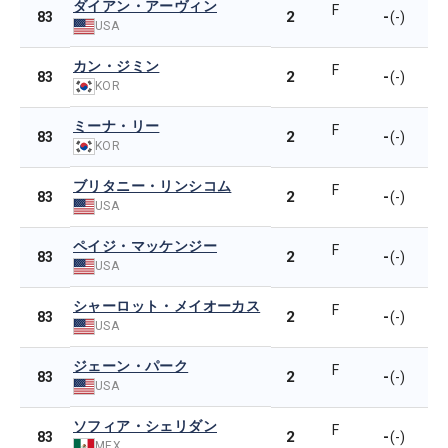
ダイアン・アーヴィン
F
2
-
83
(-)
USA
カン・ジミン
F
2
-
83
(-)
KOR
ミーナ・リー
F
2
-
83
(-)
KOR
ブリタニー・リンシコム
F
2
-
83
(-)
USA
ペイジ・マッケンジー
F
2
-
83
(-)
USA
シャーロット・メイオーカス
F
2
-
83
(-)
USA
ジェーン・パーク
F
2
-
83
(-)
USA
ソフィア・シェリダン
F
2
-
83
(-)
MEX