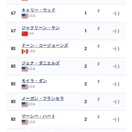
キャリー・ウッド
F
1
-
67
(-)
USA
ジャクリーン・ヤン
F
1
-
67
(-)
CHI
ドーン・コージョーンズ
F
2
-
83
(-)
CAN
ジェナ・ダニエルズ
F
2
-
83
(-)
USA
モイラ・ダン
F
2
-
83
(-)
USA
メーガン・フランセラ
F
2
-
83
(-)
USA
マーシー・ハート
F
2
-
83
(-)
USA