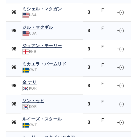
ミシェル・マクガン
F
3
-
98
(-)
USA
ジル・マクギル
F
3
-
98
(-)
USA
ジョアン・モーリー
F
3
-
98
(-)
ENG
ミカエラ・パームリド
F
3
-
98
(-)
SWE
金 ナリ
F
3
-
98
(-)
KOR
ソン・セヒ
F
3
-
98
(-)
KOR
ルイーズ・スタール
F
3
-
98
(-)
SWE