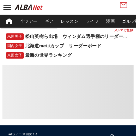
全ツアー
ギア
レッスン
ライフ
漫画
ゴルフ
メルマガ登録
松山英樹ら出場 ウィンダム選手権のリーダーボード
米国男子
北海道meijiカップ リーダーボード
国内女子
最新の世界ランキング
米国女子
LPGAツアー
米国女子