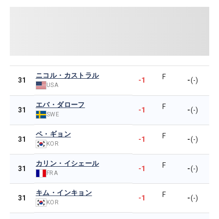
ニコル・カストラル
F
-1
-
31
(-)
USA
エバ・ダローフ
F
-1
-
31
(-)
SWE
ペ・ギョン
F
-1
-
31
(-)
KOR
カリン・イシェール
F
-1
-
31
(-)
FRA
キム・インキョン
F
-1
-
31
(-)
KOR