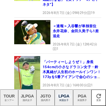
ネタ”】
2026年8月7日 (金) 09時29分
19
＜速報＞入谷響が単独首位
永井花奈、金田久美子ら1差
追走
2026年8月7日 (金) 12時42分
1
「パーティーしようぜ！」身長
154cmの小さなドラコン女子・鈴
木真緒が人生初のホールインワン！
173yを5番アイアンで会心のショッ
ト
2026年8月7日 (金) 16時00分
1
TOUR
JLPGA
JGTO
LPGA
PGA
閉じる
全ツアー
国内女子
国内男子
米国女子
米国男子
更新