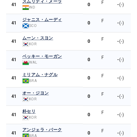
スムリティ・メーラ
F
0
-
41
(-)
IND
ジャニス・ムーディ
F
0
-
41
(-)
SCO
ムーン・スヨン
F
0
-
41
(-)
KOR
ベッキー・モーガン
F
0
-
41
(-)
WAL
ミリアム・ナグル
F
0
-
41
(-)
BRA
オー・ジヨン
F
0
-
41
(-)
KOR
朴セリ
F
0
-
41
(-)
KOR
アンジェラ・パーク
F
0
-
41
(-)
BRA