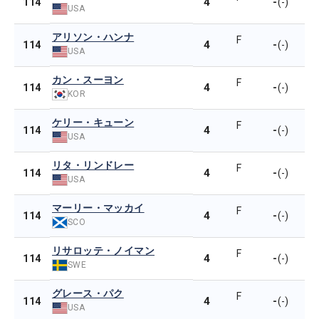
4
-
114
(-)
USA
アリソン・ハンナ
F
4
-
114
(-)
USA
カン・スーヨン
F
4
-
114
(-)
KOR
ケリー・キューン
F
4
-
114
(-)
USA
リタ・リンドレー
F
4
-
114
(-)
USA
マーリー・マッカイ
F
4
-
114
(-)
SCO
リサロッテ・ノイマン
F
4
-
114
(-)
SWE
グレース・パク
F
4
-
114
(-)
USA