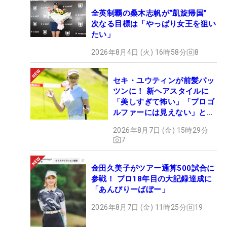
全英制覇の桑木志帆が“凱旋帰国”
次なる目標は「やっぱり女王を狙い
たい」
2026年8月4日 (火) 16時58分
8
セキ・ユウティンが前髪パッ
ツンに！ 新ヘアスタイルに
「美しすぎて怖い」「プロゴ
ルファーには見えない」とコ
メント殺到
2026年8月7日 (金) 15時29分
7
金田久美子がツアー通算500試合に
参戦！ プロ18年目の大記録達成に
「あんびりーばぼー」
2026年8月7日 (金) 11時25分
19