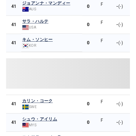
ジョアンナ・マンディー
F
0
-
41
(-)
AUS
サラ・ハルテ
F
0
-
41
(-)
USA
キム・ソンヒー
F
0
-
41
(-)
KOR
カリン・コーク
F
0
-
41
(-)
SWE
シュウ・アイリム
F
0
-
41
(-)
MYS