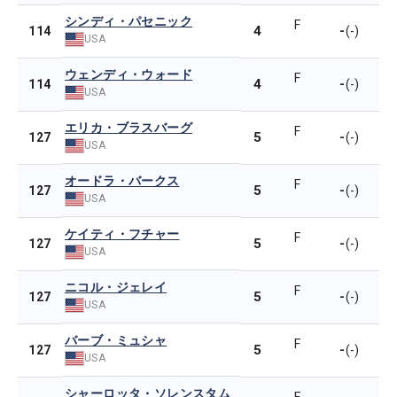
シンディ・パセニック
F
4
-
114
(-)
USA
ウェンディ・ウォード
F
4
-
114
(-)
USA
エリカ・ブラスバーグ
F
5
-
127
(-)
USA
オードラ・バークス
F
5
-
127
(-)
USA
ケイティ・フチャー
F
5
-
127
(-)
USA
ニコル・ジェレイ
F
5
-
127
(-)
USA
バーブ・ミュシャ
F
5
-
127
(-)
USA
シャーロッタ・ソレンスタム