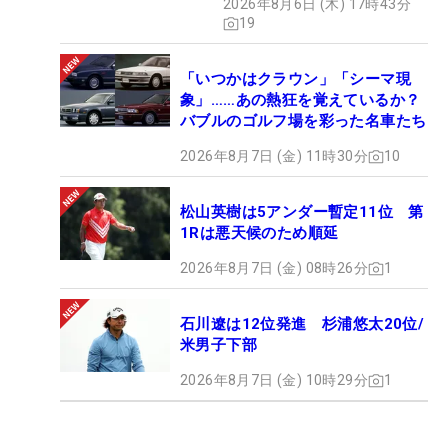
2026年8月6日 (木) 17時43分
19
「いつかはクラウン」「シーマ現
象」……あの熱狂を覚えているか？
バブルのゴルフ場を彩った名車たち
2026年8月7日 (金) 11時30分
10
松山英樹は5アンダー暫定11位 第
1Rは悪天候のため順延
2026年8月7日 (金) 08時26分
1
石川遼は12位発進 杉浦悠太20位/
米男子下部
2026年8月7日 (金) 10時29分
1