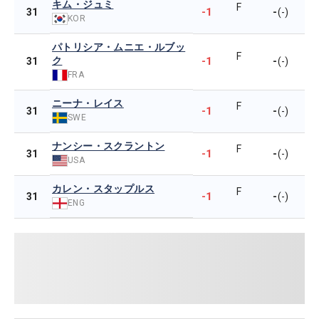
キム・ジュミ
F
-1
-
31
(-)
KOR
パトリシア・ムニエ・ルブッ
F
ク
-1
-
31
(-)
FRA
ニーナ・レイス
F
-1
-
31
(-)
SWE
ナンシー・スクラントン
F
-1
-
31
(-)
USA
カレン・スタップルス
F
-1
-
31
(-)
ENG