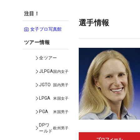
注目！
選手情報
女子プロ写真館
ツアー情報
全ツアー
JLPGA
国内女子
JGTO
国内男子
LPGA
米国女子
PGA
米国男子
DPワ
欧州男子
ールド
プロフィール