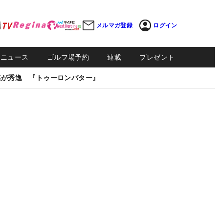
メルマガ登録
ログイン
Sニュース
ゴルフ場予約
連載
プレゼント
感が秀逸 『トゥーロンパター』