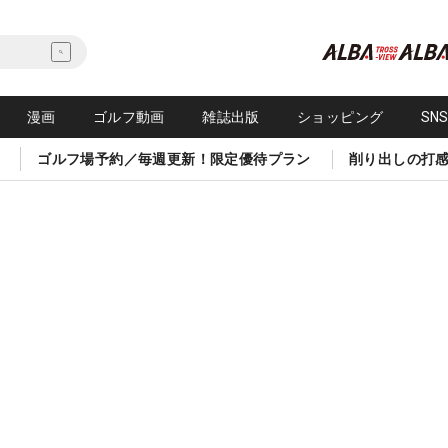
漫画
ゴルフ動画
雑誌出版
ショッピング
SN
ゴルフ場予約／毎週更新！限定優待プラン
削り出しの打