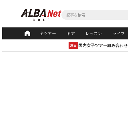
全ツアー
ギア
レッスン
ライフ
国内女子ツアー組み合わせ
注目