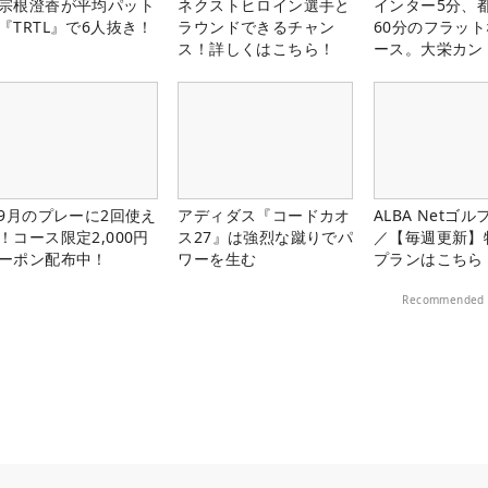
宗根澄香が平均パット
ネクストヒロイン選手と
インター5分、
『TRTL』で6人抜き！
ラウンドできるチャン
60分のフラッ
ス！詳しくはこちら！
ース。大栄カン
楽部（千葉県）
-9月のプレーに2回使え
アディダス『コードカオ
ALBA Netゴ
！コース限定2,000円
ス27』は強烈な蹴りでパ
／【毎週更新】
ーポン配布中！
ワーを生む
プランはこちら
Recommended 