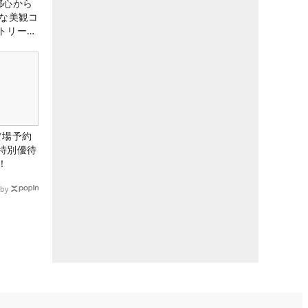
都心から
トな美観コ
トリー俱
ルフ場予約
特別優待
！
by