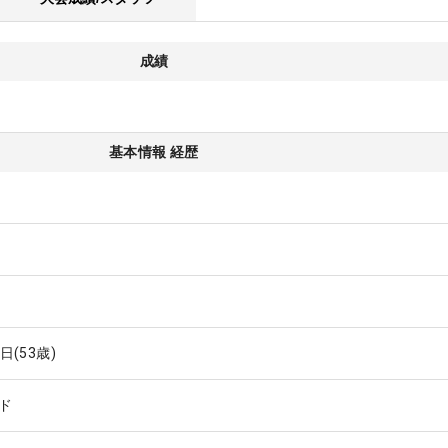
成績
基本情報 経歴
1日
(53歳)
ド