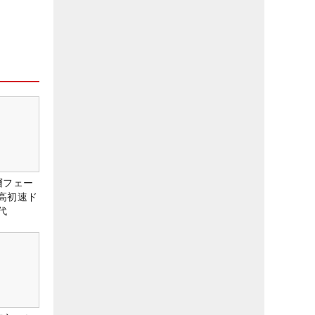
層フェー
高初速ド
代