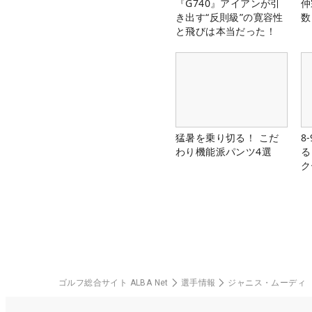
『G740』アイアンが引
仲
き出す“反則級”の寛容性
数
と飛びは本当だった！
猛暑を乗り切る！ こだ
8
わり機能派パンツ4選
る
ク
ゴルフ総合サイト ALBA Net
選手情報
ジャニス・ムーディ