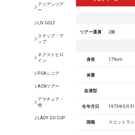
アジアンツア
ー
LIV GOLF
ツアー通算
2勝
ステップ・ア
ップ
ネクストヒロ
身長
179cm
イン
PGAシニア
体重
ACNツアー
血液型
アマチュア・
他
生年月日
1973年5月3
LADY GO CUP
国籍
スコットラン