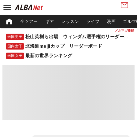
全ツアー
ギア
レッスン
ライフ
漫画
ゴルフ
メルマガ登録
松山英樹ら出場 ウィンダム選手権のリーダーボード
米国男子
北海道meijiカップ リーダーボード
国内女子
最新の世界ランキング
米国女子