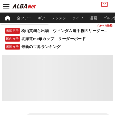
全ツアー
ギア
レッスン
ライフ
漫画
ゴルフ
メルマガ登録
松山英樹ら出場 ウィンダム選手権のリーダーボード
米国男子
北海道meijiカップ リーダーボード
国内女子
最新の世界ランキング
米国女子