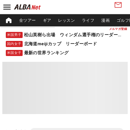
全ツアー
ギア
レッスン
ライフ
漫画
ゴルフ
メルマガ登録
松山英樹ら出場 ウィンダム選手権のリーダーボード
米国男子
北海道meijiカップ リーダーボード
国内女子
最新の世界ランキング
米国女子