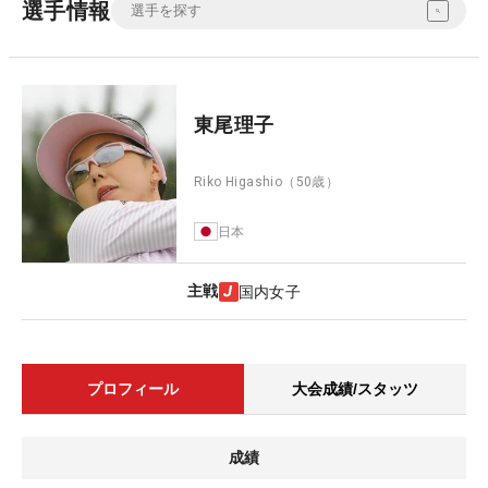
選手情報
東尾理子
Riko Higashio
（50歳）
日本
主戦
国内女子
プロフィール
大会成績/スタッツ
成績