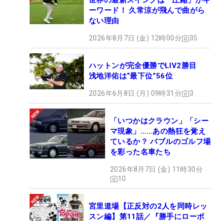
世界の最新スイングは「圧縮」がキ
ーワード！ 久常涼が飛んで曲がら
ない理由
2026年8月7日 (金) 12時00分
35
ハットンが完全優勝でLIV2勝目
浅地洋佑は“最下位”56位
2026年6月8日 (月) 09時31分
3
「いつかはクラウン」「シー
マ現象」……あの熱狂を覚え
ているか？ バブルのゴルフ場
を彩った名車たち
2026年8月7日 (金) 11時30分
10
宮里道場【正反対の2人を同時レッ
スン編】第11話／『勝手にローボ