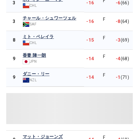
F
-16
-6
3
(66)
CHL
チャール・シュワーツェル
F
-16
-8
3
(64)
SAF
ミト・ペレイラ
F
-15
-3
8
(69)
CHL
香妻 陣一朗
F
-14
-4
9
(68)
JPN
ダニー・リー
F
-14
-1
9
(71)
NZL
マット・ジョーンズ
F