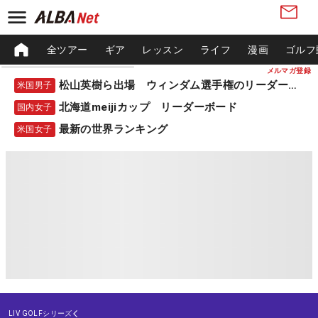
全ツアー
ギア
レッスン
ライフ
漫画
ゴルフ
メルマガ登録
松山英樹ら出場 ウィンダム選手権のリーダーボード
米国男子
北海道meijiカップ リーダーボード
国内女子
最新の世界ランキング
米国女子
LIV GOLFシリーズ