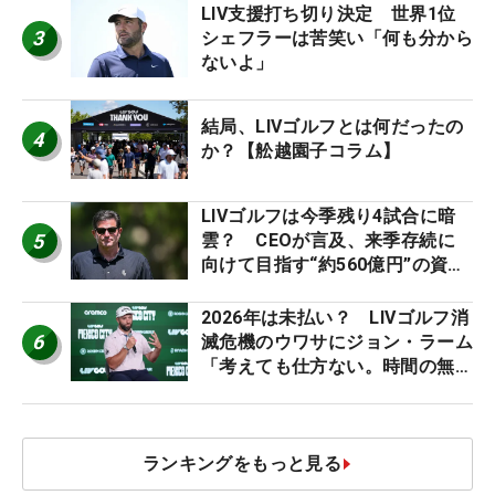
LIV支援打ち切り決定 世界1位
3
シェフラーは苦笑い「何も分から
ないよ」
結局、LIVゴルフとは何だったの
4
か？【舩越園子コラム】
LIVゴルフは今季残り4試合に暗
5
雲？ CEOが言及、来季存続に
向けて目指す“約560億円”の資金
調達
2026年は未払い？ LIVゴルフ消
6
滅危機のウワサにジョン・ラーム
「考えても仕方ない。時間の無
駄」
ランキングをもっと見る