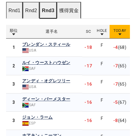
Rnd1
Rnd2
Rnd3
獲得賞金
順位
HOLE
TODAY
選手名
SC
ブレンダン・スティール
F
-18
-4
1
(68)
USA
ルイ・ウーストハウゼン
F
-17
-7
2
(65)
SAF
アンディ・オグレツリー
F
-16
-7
3
(65)
USA
ディーン・バーメスター
F
-16
-5
3
(67)
SAF
ジョン・ラーム
F
-16
-8
3
(64)
ESP
ホアキン・ニーマン