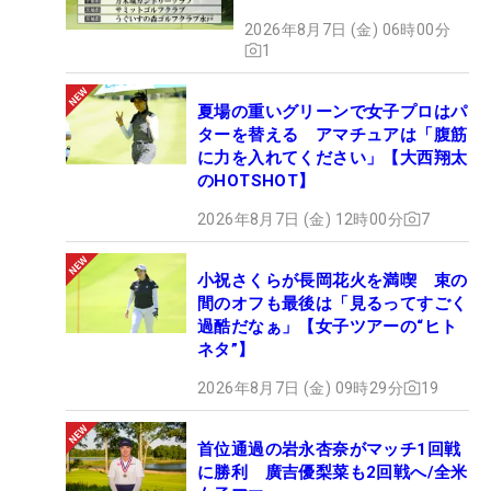
2026年8月7日 (金) 06時00分
1
夏場の重いグリーンで女子プロはパ
ターを替える アマチュアは「腹筋
に力を入れてください」【大西翔太
のHOTSHOT】
2026年8月7日 (金) 12時00分
7
小祝さくらが長岡花火を満喫 束の
間のオフも最後は「見るってすごく
過酷だなぁ」【女子ツアーの“ヒト
ネタ”】
2026年8月7日 (金) 09時29分
19
首位通過の岩永杏奈がマッチ1回戦
に勝利 廣吉優梨菜も2回戦へ/全米