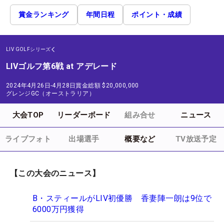
賞金ランキング
年間日程
ポイント・成績
LIV GOLFシリーズ
LIVゴルフ第6戦 at アデレード
2024年4月26日-4月28日
賞金総額
$20,000,000
グレンジGC（オーストラリア）
大会TOP
リーダーボード
組み合せ
ニュース
ライブフォト
出場選手
概要など
TV放送予定
【この大会のニュース】
B・スティールがLIV初優勝 香妻陣一朗は9位で
6000万円獲得