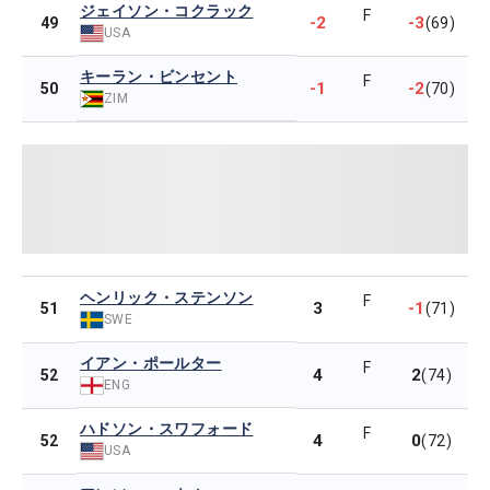
ジェイソン・コクラック
F
-2
-3
49
(69)
USA
キーラン・ビンセント
F
-1
-2
50
(70)
ZIM
ヘンリック・ステンソン
F
3
-1
51
(71)
SWE
イアン・ポールター
F
4
2
52
(74)
ENG
ハドソン・スワフォード
F
4
0
52
(72)
USA