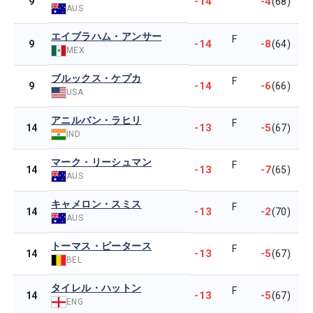
-14
-4
9
(68)
AUS
エイブラハム・アンサー
F
-14
-8
9
(64)
MEX
ブルックス・ケプカ
F
-14
-6
9
(66)
USA
アニルバン・ラヒリ
F
-13
-5
14
(67)
IND
マーク・リーシュマン
F
-13
-7
14
(65)
AUS
キャメロン・スミス
F
-13
-2
14
(70)
AUS
トーマス・ピータース
F
-13
-5
14
(67)
BEL
タイレル・ハットン
F
-13
-5
14
(67)
ENG