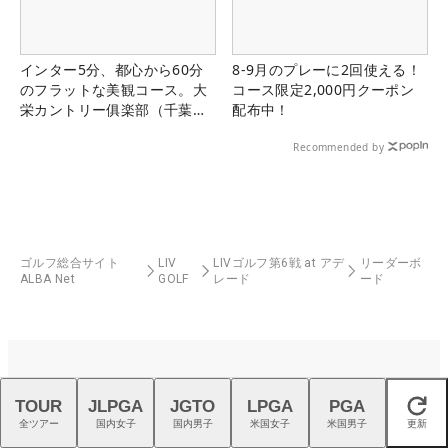
インター5分、都心から60分
8-9月のプレーに2回使える！
のフラットな美観コース。大
コース限定2,000円クーポン
栄カントリー俱楽部（千葉
配布中！
県）
Recommended by
ゴルフ総合サイト
LIV
LIVゴルフ第6戦 at アデ
リーダーボ
ALBA Net
GOLF
レード
ード
TOUR
JLPGA
JGTO
LPGA
PGA
閉じる
全ツアー
国内女子
国内男子
米国女子
米国男子
更新