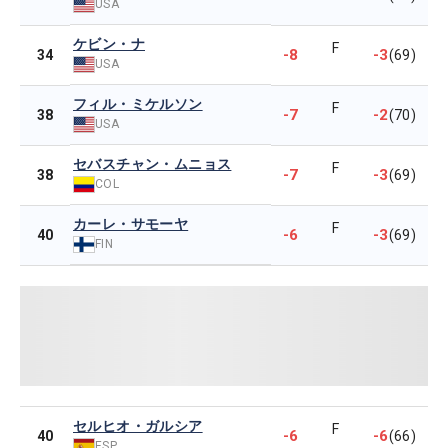
USA
ケビン・ナ
F
-8
-3
34
(69)
USA
フィル・ミケルソン
F
-7
-2
38
(70)
USA
セバスチャン・ムニョス
F
-7
-3
38
(69)
COL
カーレ・サモーヤ
F
-6
-3
40
(69)
FIN
セルヒオ・ガルシア
F
-6
-6
40
(66)
ESP