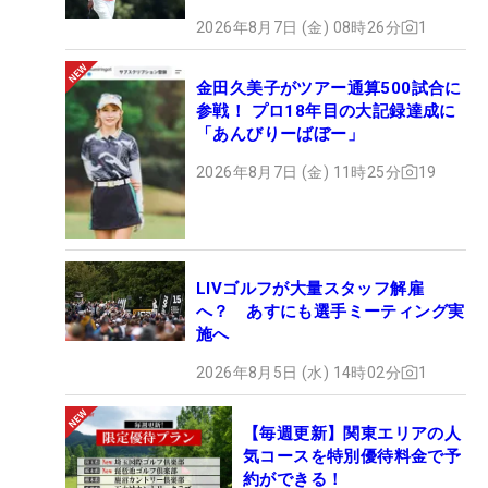
2026年8月7日 (金) 08時26分
1
金田久美子がツアー通算500試合に
参戦！ プロ18年目の大記録達成に
「あんびりーばぼー」
2026年8月7日 (金) 11時25分
19
LIVゴルフが大量スタッフ解雇
へ？ あすにも選手ミーティング実
施へ
2026年8月5日 (水) 14時02分
1
【毎週更新】関東エリアの人
気コースを特別優待料金で予
約ができる！