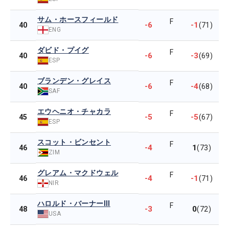
サム・ホースフィールド
F
-6
-1
40
(71)
ENG
ダビド・プイグ
F
-6
-3
40
(69)
ESP
ブランデン・グレイス
F
-6
-4
40
(68)
SAF
エウヘニオ・チャカラ
F
-5
-5
45
(67)
ESP
スコット・ビンセント
F
-4
1
46
(73)
ZIM
グレアム・マクドウェル
F
-4
-1
46
(71)
NIR
ハロルド・バーナーIII
F
-3
0
48
(72)
USA