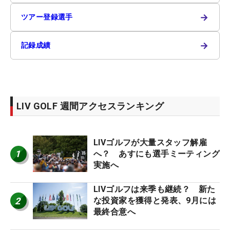
→
ツアー登録選手
→
記録成績
LIV GOLF 週間アクセスランキング
LIVゴルフが大量スタッフ解雇
1
へ？ あすにも選手ミーティング
実施へ
LIVゴルフは来季も継続？ 新た
2
な投資家を獲得と発表、9月には
最終合意へ