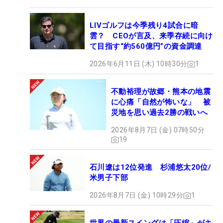
LIVゴルフは今季残り4試合に暗
雲？ CEOが言及、来季存続に向け
て目指す“約560億円”の資金調達
2026年6月11日 (木) 10時30分
1
不動裕理が故郷・熊本の地震
に心痛「自然が怖いな」 被
災地を思い過去2勝の戦いへ
2026年8月7日 (金) 07時50分
19
石川遼は12位発進 杉浦悠太20位/
米男子下部
2026年8月7日 (金) 10時29分
1