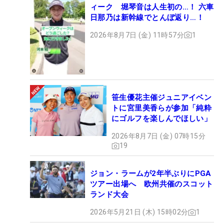
ィーク 堀琴音は人生初の…！ 六車
日那乃は新幹線でとんぼ返り…！
2026年8月7日 (金) 11時57分
1
笹生優花主催ジュニアイベン
トに宮里美香らが参加「純粋
にゴルフを楽しんでほしい」
2026年8月7日 (金) 07時15分
19
ジョン・ラームが2年半ぶりにPGA
ツアー出場へ 欧州共催のスコット
ランド大会
2026年5月21日 (木) 15時02分
1