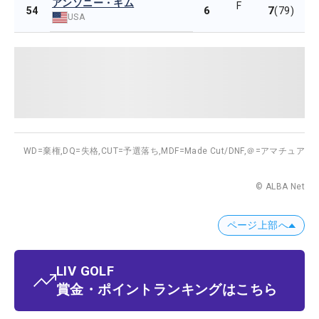
アンソニー・キム
F
6
7
54
(79)
USA
WD=棄権,
DQ=失格,
CUT=予選落ち,
MDF=Made Cut/DNF,
＠=アマチュア
© ALBA Net
ページ上部へ
LIV GOLF
賞金・ポイントランキングはこちら