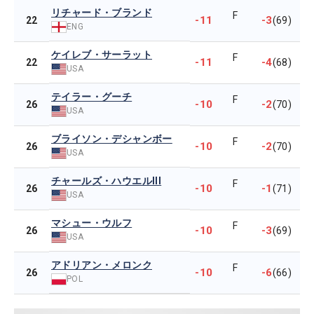
リチャード・ブランド
F
-11
-3
22
(69)
ENG
ケイレブ・サーラット
F
-11
-4
22
(68)
USA
テイラー・グーチ
F
-10
-2
26
(70)
USA
ブライソン・デシャンボー
F
-10
-2
26
(70)
USA
チャールズ・ハウエルIII
F
-10
-1
26
(71)
USA
マシュー・ウルフ
F
-10
-3
26
(69)
USA
アドリアン・メロンク
F
-10
-6
26
(66)
POL