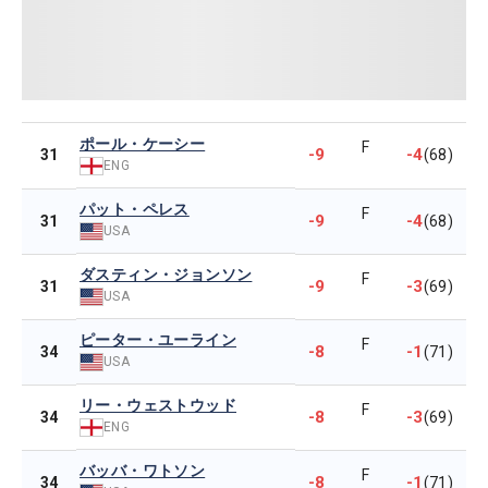
ポール・ケーシー
F
-9
-4
31
(68)
ENG
パット・ペレス
F
-9
-4
31
(68)
USA
ダスティン・ジョンソン
F
-9
-3
31
(69)
USA
ピーター・ユーライン
F
-8
-1
34
(71)
USA
リー・ウェストウッド
F
-8
-3
34
(69)
ENG
バッバ・ワトソン
F
-8
-1
34
(71)