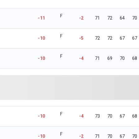
F
-11
-2
71
72
64
70
F
-10
-5
72
72
67
67
F
-10
-4
71
69
70
68
F
-10
-4
73
70
67
68
F
-10
-2
71
70
67
70