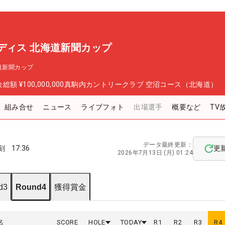
ディス 北海道新聞カップ
道新聞カップ
金総額
¥100,000,000
真駒内カントリークラブ 空沼コース（北海道）
組み合せ
ニュース
ライブフォト
出場選手
概要など
TV
データ最終更新：
刻
17:36
更
2026年7月13日 (月) 01:24
d3
Round4
獲得賞金
名
SCORE
HOLE
TODAY
R
1
R
2
R
3
R
4