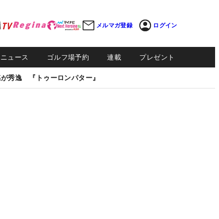
メルマガ登録
ログイン
Sニュース
ゴルフ場予約
連載
プレゼント
感が秀逸 『トゥーロンパター』