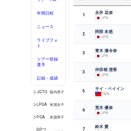
永井 花奈
年間日程
1
JPN
ニュース
阿部 未悠
2
JPN
ライブフォ
ト
青木 瀬令奈
3
JPN
ツアー登録
選手
仲宗根 澄香
3
JPN
記録・成績
サイ・ペイイン
5
JGTO
国内男子
TWN
LPGA
米国女子
荒木 優奈
6
JPN
PGA
米国男子
鈴木 愛
7
DPワ