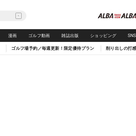
漫画
ゴルフ動画
雑誌出版
ショッピング
SN
ゴルフ場予約／毎週更新！限定優待プラン
削り出しの打