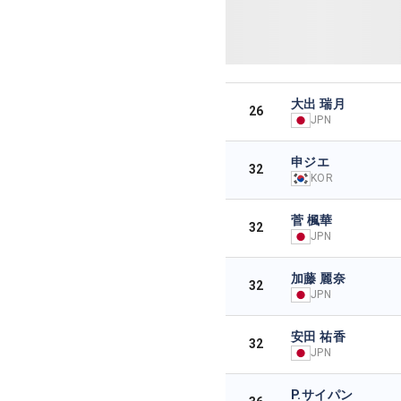
大出 瑞月
26
JPN
申ジエ
32
KOR
菅 楓華
32
JPN
加藤 麗奈
32
JPN
安田 祐香
32
JPN
P.サイパン