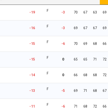
F
-19
-3
70
67
63
69
F
-16
-3
69
67
67
69
F
-15
-6
70
69
68
66
F
-15
0
65
65
71
72
F
-14
0
66
68
68
72
F
-13
-5
69
71
68
67
F
-11
-6
71
68
72
66