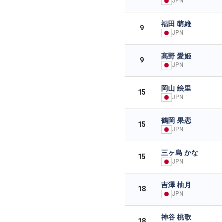
JPN
福田 萌維
9
JPN
髙野 愛姫
9
JPN
岡山 絵里
15
JPN
鶴岡 果恋
15
JPN
三ヶ島 かな
15
JPN
吉澤 柚月
18
JPN
神谷 桃歌
18