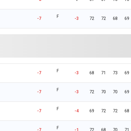
F
-7
-3
72
72
68
69
F
-7
-3
68
71
73
69
F
-7
-3
72
70
70
69
F
-7
-4
69
72
72
68
F
-7
-1
72
68
70
71