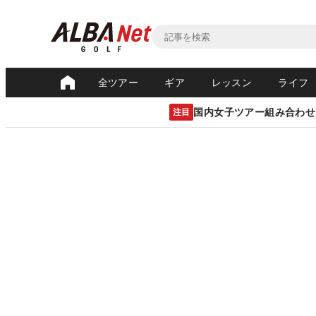
全ツアー
ギア
レッスン
ライフ
国内女子ツアー組み合わせ
注目