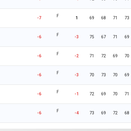
F
-7
1
69
68
71
73
F
-6
-3
75
67
71
69
F
-6
-2
71
72
69
70
F
-6
-3
70
73
70
69
F
-6
-1
72
69
70
71
F
-6
-4
73
69
72
68