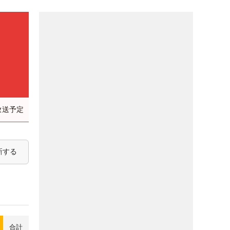
放送予定
新する
合計