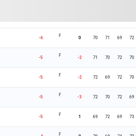
F
-6
0
70
71
69
72
F
-5
-2
71
70
72
70
F
-5
-2
72
69
72
70
F
-5
-3
72
70
72
69
F
-5
1
69
72
69
73
F