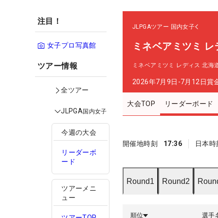
注目！
JLPGAツアー
国内女子
ミネベアミツミ レ
女子プロ写真館
ツアー情報
ミネベアミツミ レディス 北海
2026年7月9日-7月12日
賞
全ツアー
大会TOP
リーダーボード
JLPGA
国内女子
今週の大会
開催地時刻
17:36
日本時
リーダーボ
ード
Round1
Round2
Roun
ツアーメニ
ュー
順位
選手
ツアーTOP