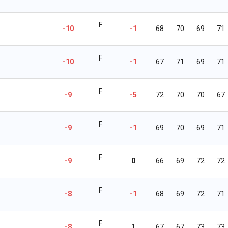
F
-10
-1
68
70
69
71
F
-10
-1
67
71
69
71
F
-9
-5
72
70
70
67
F
-9
-1
69
70
69
71
F
-9
0
66
69
72
72
F
-8
-1
68
69
72
71
F
-8
1
67
67
73
73