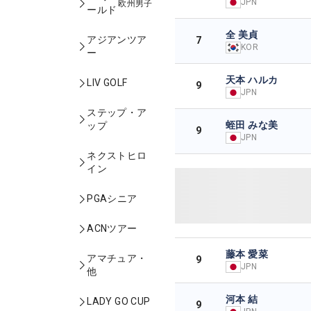
JPN
欧州男子
ールド
全 美貞
アジアンツア
7
KOR
ー
天本 ハルカ
LIV GOLF
9
JPN
ステップ・ア
蛭田 みな美
ップ
9
JPN
ネクストヒロ
イン
PGAシニア
ACNツアー
藤本 愛菜
アマチュア・
9
JPN
他
河本 結
LADY GO CUP
9