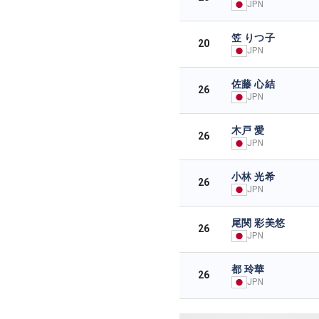
JPN
笠 りつ子
20
JPN
佐藤 心結
26
JPN
木戸 愛
26
JPN
小林 光希
26
JPN
尾関 彩美悠
26
JPN
都 玲華
26
JPN