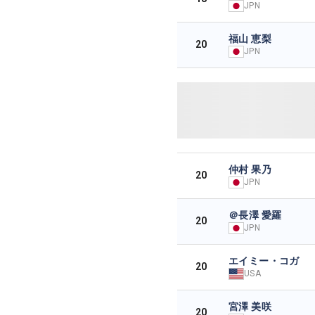
JPN
福山 恵梨
20
JPN
仲村 果乃
20
JPN
＠長澤 愛羅
20
JPN
エイミー・コガ
20
USA
宮澤 美咲
20