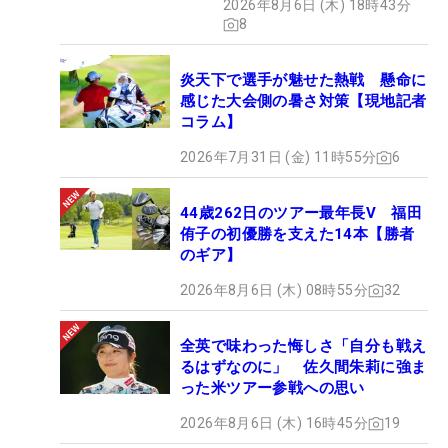
2026年8月6日 (木) 18時43分
8
炎天下で選手が魅せた熱戦 懸命に
感じた大会側の暑さ対策【現地記者
コラム】
2026年7月31日 (金) 11時55分
6
44歳262日のツアー最年長V 福田
侑子の初優勝を支えた14本【勝者
のギア】
2026年8月6日 (木) 08時55分
32
全英で味わった悔しさ「自分も戦え
るはずなのに」 佐久間朱莉に強ま
った米ツアー参戦への思い
2026年8月6日 (木) 16時45分
19