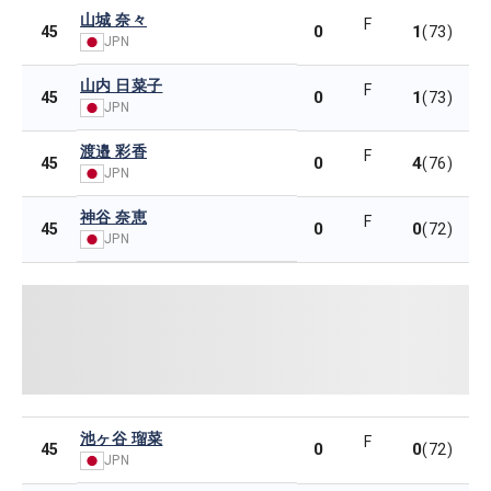
山城 奈々
F
0
1
45
(73)
JPN
山内 日菜子
F
0
1
45
(73)
JPN
渡邉 彩香
F
0
4
45
(76)
JPN
神谷 奈恵
F
0
0
45
(72)
JPN
池ヶ谷 瑠菜
F
0
0
45
(72)
JPN