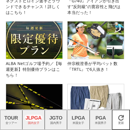
ネクストヒロイン選手とラウ
『G740』アイアンが引き出
ンドできるチャンス！詳しく
す“反則級”の寛容性と飛びは
はこちら！
本当だった！
ALBA Netゴルフ場予約／【毎
仲宗根澄香が平均パット数
週更新】特別優待プランはこ
『TRTL』で6人抜き！
ちら！
TOUR
JLPGA
JGTO
LPGA
PGA
閉じる
全ツアー
国内女子
国内男子
米国女子
米国男子
更新
スイスの叡智が生んだTPTシ
猛暑を乗り切る！ こだわり機