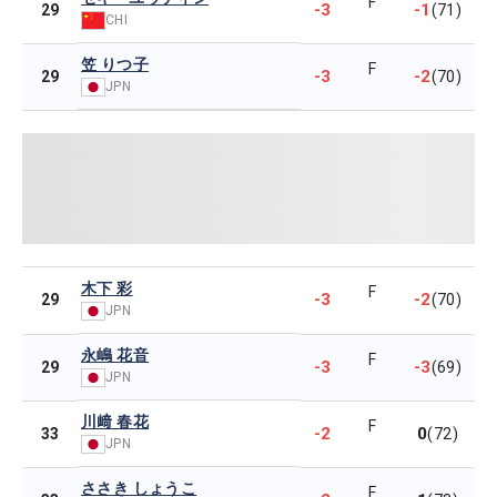
F
-3
-1
29
(71)
CHI
笠 りつ子
F
-3
-2
29
(70)
JPN
木下 彩
F
-3
-2
29
(70)
JPN
永嶋 花音
F
-3
-3
29
(69)
JPN
川﨑 春花
F
-2
0
33
(72)
JPN
ささき しょうこ
F