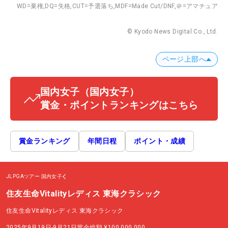
WD=棄権,
DQ=失格,
CUT=予選落ち,
MDF=Made Cut/DNF,
＠=アマチュア
© Kyodo News Digital Co., Ltd.
ページ上部へ
国内女子
（国内女子）
賞金・ポイントランキングはこちら
賞金ランキング
年間日程
ポイント・成績
JLPGAツアー
国内女子
住友生命Vitalityレディス 東海クラシック
住友生命Vitalityレディス 東海クラシック
2025年9月19日-9月21日
賞金総額
¥100,000,000