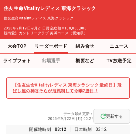
住友生命Vitalityレディス 東海クラシック
住友生命Vitalityレディス 東海クラシック
2025年9月19日-9月21日
賞金総額
¥100,000,000
新南愛知カントリークラブ 美浜コース（愛知県）
大会TOP
リーダーボード
組み合せ
ニュース
ライブフォト
出場選手
概要など
TV放送予定
【住友生命Vitalityレディス 東海クラシック 最終日】飛
ばし屋の神谷そらが混戦制して今季2勝目！
データ最終更新：
更新する
2025年9月22日 (月) 00:24
開催地時刻
03:12
日本時刻
03:12