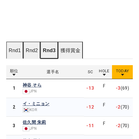
Rnd1
Rnd2
Rnd3
獲得賞金
順位
HOLE
TODAY
選手名
SC
神谷 そら
F
-13
-3
1
(69)
JPN
イ・ミニョン
F
-12
-2
2
(70)
KOR
佐久間 朱莉
F
-11
-2
3
(70)
JPN