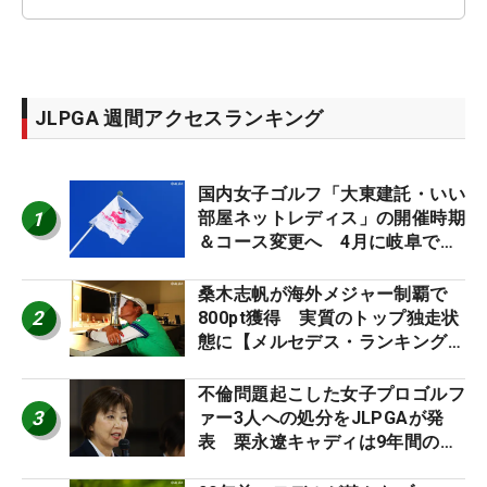
JLPGA 週間アクセスランキング
国内女子ゴルフ「大東建託・いい
1
部屋ネットレディス」の開催時期
＆コース変更へ 4月に岐阜で開
催
桑木志帆が海外メジャー制覇で
2
800pt獲得 実質のトップ独走状
態に【メルセデス・ランキング番
外編】
不倫問題起こした女子プロゴルフ
3
ァー3人への処分をJLPGAが発
表 栗永遼キャディは9年間の立
ち入り禁止