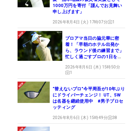
1000万円を寄付「謹んでお見舞い
申し上げます」
2026年8月4日 (火) 17時07分
1
プロアマ当日の脇元華に密
着！「早朝のホテル出発か
ら、ラウンド後の練習まで」
忙しく過ごすプロの1日を公
開
2026年8月6日 (木) 15時50分
1
“替えないプロ”今平周吾が10年ぶり
にドライバーチェンジ！ UT、5W
は名器を継続使用中 #男子プロセ
ッティング
2026年8月6日 (木) 15時49分
38