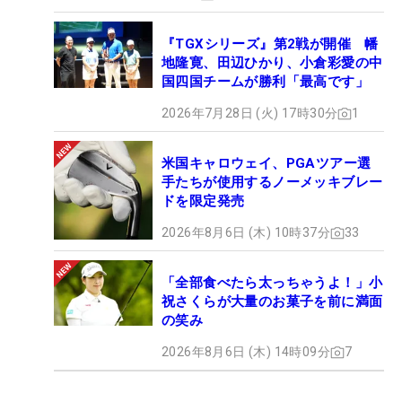
『TGXシリーズ』第2戦が開催 幡
地隆寛、田辺ひかり、小倉彩愛の中
国四国チームが勝利「最高です」
2026年7月28日 (火) 17時30分
1
米国キャロウェイ、PGAツアー選
手たちが使用するノーメッキブレー
ドを限定発売
2026年8月6日 (木) 10時37分
33
「全部食べたら太っちゃうよ！」小
祝さくらが大量のお菓子を前に満面
の笑み
2026年8月6日 (木) 14時09分
7