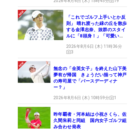
2026年8月6日 (木) 15時45分
19
「これでゴルフ上手いとか反
則」 晴れ渡った緑の丘を散歩
する金澤志奈、抜群のスタイ
ルに「8頭身！」「可愛いに
も程がある」
2026年8月6日 (木) 11時36分
3
無念の「全英女子」を終えた山下美
夢有が帰国 きょうだい揃って神戸
の寿司屋で「バースデーディナ
ー？」
2026年8月6日 (木) 10時59分
1
昨年覇者・河本結は小祝さくら、佐
久間朱莉と同組 国内女子ゴルフ組
み合わせ発表