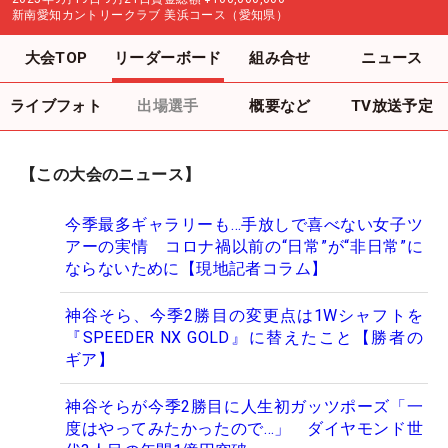
新南愛知カントリークラブ 美浜コース（愛知県）
大会TOP
リーダーボード
組み合せ
ニュース
ライブフォト
出場選手
概要など
TV放送予定
【この大会のニュース】
今季最多ギャラリーも…手放しで喜べない女子ツ
アーの実情 コロナ禍以前の“日常”が“非日常”に
ならないために【現地記者コラム】
神谷そら、今季2勝目の変更点は1Wシャフトを
『SPEEDER NX GOLD』に替えたこと【勝者の
ギア】
神谷そらが今季2勝目に人生初ガッツポーズ「一
度はやってみたかったので…」 ダイヤモンド世