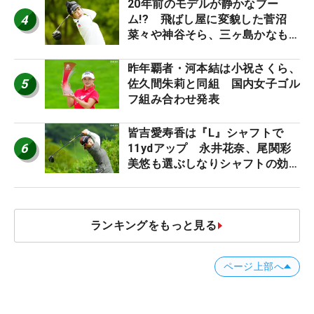
20年前のモデルが静かなブー
4
ム!? 飛ばし屋に変貌した菅沼
菜々や神谷そら、三ヶ島かなも使
う“名器”が人気な理由【ツアープ
ロたちの“飛ばしギア”】
昨年覇者・河本結は小祝さくら、
5
佐久間朱莉と同組 国内女子ゴル
フ組み合わせ発表
皆吉愛寿香は『L』シャフトで
6
11ydアップ 永井花奈、尾関彩
美悠も選ぶしなりシャフトの効果
【ツアープロたちの“飛ばしギ
ア”】
ランキングをもっと見る
ページ上部へ