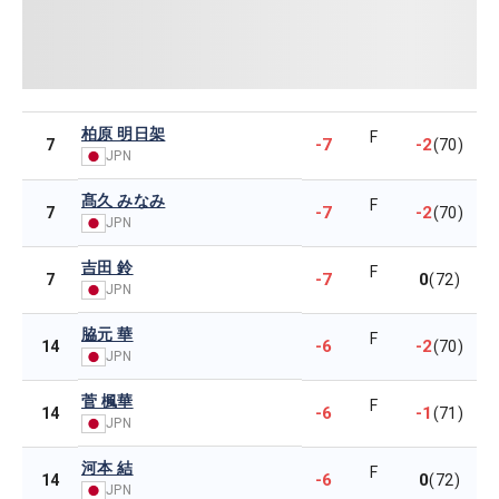
柏原 明日架
F
-7
-2
7
(70)
JPN
髙久 みなみ
F
-7
-2
7
(70)
JPN
吉田 鈴
F
-7
0
7
(72)
JPN
脇元 華
F
-6
-2
14
(70)
JPN
菅 楓華
F
-6
-1
14
(71)
JPN
河本 結
F
-6
0
14
(72)
JPN