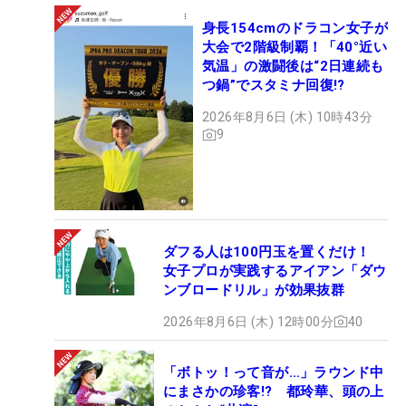
身長154cmのドラコン女子が
大会で2階級制覇！「40°近い
気温」の激闘後は“2日連続も
つ鍋”でスタミナ回復!?
2026年8月6日 (木) 10時43分
9
ダフる人は100円玉を置くだけ！
女子プロが実践するアイアン「ダウ
ンブロードリル」が効果抜群
2026年8月6日 (木) 12時00分
40
「ボトッ！って音が…」ラウンド中
にまさかの珍客!? 都玲華、頭の上