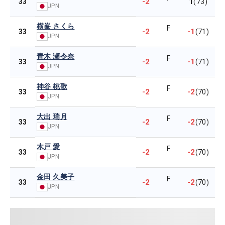
-2
1
33
(73)
JPN
横峯 さくら
F
-2
-1
33
(71)
JPN
青木 瀬令奈
F
-2
-1
33
(71)
JPN
神谷 桃歌
F
-2
-2
33
(70)
JPN
大出 瑞月
F
-2
-2
33
(70)
JPN
木戸 愛
F
-2
-2
33
(70)
JPN
金田 久美子
F
-2
-2
33
(70)
JPN