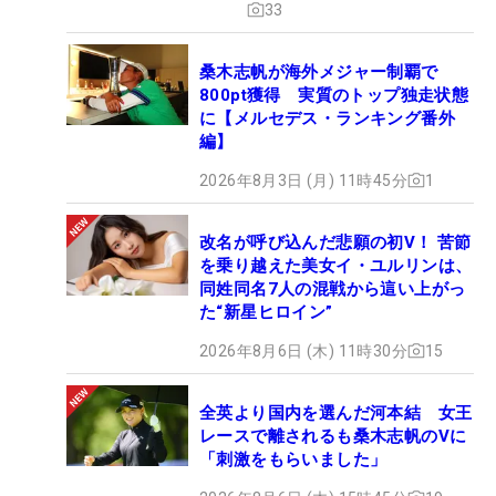
33
桑木志帆が海外メジャー制覇で
800pt獲得 実質のトップ独走状態
に【メルセデス・ランキング番外
編】
2026年8月3日 (月) 11時45分
1
改名が呼び込んだ悲願の初V！ 苦節
を乗り越えた美女イ・ユルリンは、
同姓同名7人の混戦から這い上がっ
た“新星ヒロイン”
2026年8月6日 (木) 11時30分
15
全英より国内を選んだ河本結 女王
レースで離されるも桑木志帆のVに
「刺激をもらいました」