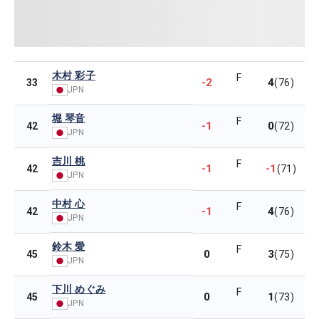
木村 彩子
F
-2
4
33
(76)
JPN
堀 琴音
F
-1
0
42
(72)
JPN
吉川 桃
F
-1
-1
42
(71)
JPN
中村 心
F
-1
4
42
(76)
JPN
鈴木 愛
F
0
3
45
(75)
JPN
下川 めぐみ
F
0
1
45
(73)
JPN