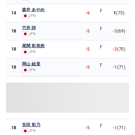
森井 あやめ
F
-6
1
14
(73)
JPN
穴井 詩
F
-5
-3
18
(69)
JPN
尾関 彩美悠
F
-5
-2
18
(70)
JPN
岡山 絵里
F
-5
-1
18
(71)
JPN
安田 彩乃
F
-5
-1
18
(71)
JPN