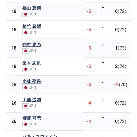
福山 恵梨
F
-5
0
18
(72)
JPN
植竹 希望
F
-5
0
18
(72)
JPN
仲村 果乃
F
-5
1
18
(73)
JPN
桑木 志帆
F
-5
2
18
(74)
JPN
小林 夢果
F
-4
-2
26
(70)
JPN
工藤 遥加
F
-4
0
26
(72)
JPN
権藤 可恋
F
-4
0
26
(72)
JPN
セキ・ユウティン