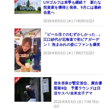
LIVゴルフは来季も継続？ 新たな
投資家を獲得と発表、9月には最終
合意へ
2026年8月6日 (木) 11時00分
1
「ビール注ぐのむずかしかった…」
江口紗代が北海道で初ビアガーデ
ン！ 泡まみれの姿にファンも爆笑
2026年8月6日 (木) 13時27分
1
岩永杏奈が暫定首位、廣吉優
梨菜8位 予選ラウンドは日
没サスペ/全米女子アマ
2026年8月6日 (木) 11時18分
1