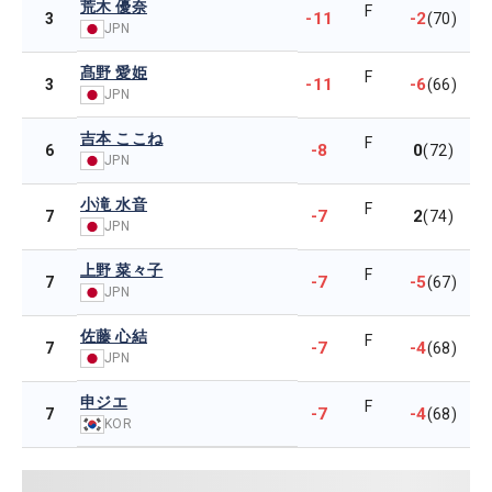
荒木 優奈
F
-11
-2
3
(70)
JPN
髙野 愛姫
F
-11
-6
3
(66)
JPN
吉本 ここね
F
-8
0
6
(72)
JPN
小滝 水音
F
-7
2
7
(74)
JPN
上野 菜々子
F
-7
-5
7
(67)
JPN
佐藤 心結
F
-7
-4
7
(68)
JPN
申ジエ
F
-7
-4
7
(68)
KOR