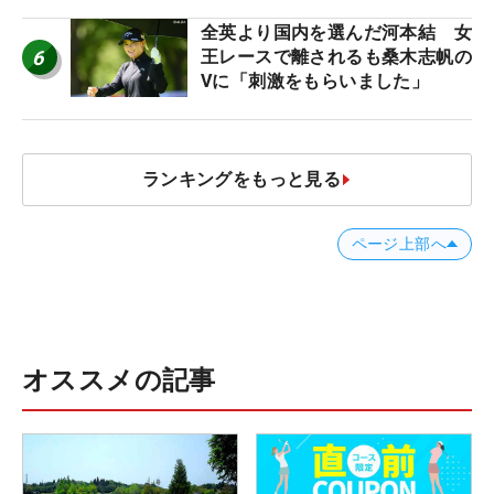
全英より国内を選んだ河本結 女
6
王レースで離されるも桑木志帆の
Vに「刺激をもらいました」
ランキングをもっと見る
ページ上部へ
オススメの記事