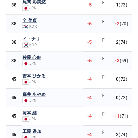
尾関 彩美悠
F
-5
1
38
(73)
JPN
全 美貞
F
-5
-2
38
(70)
KOR
イ・ナリ
F
-5
2
38
(74)
KOR
佐藤 心結
F
-5
-3
38
(69)
JPN
吉本 ひかる
F
-4
0
45
(72)
JPN
森井 あやめ
F
-4
0
45
(72)
JPN
河本 結
F
-4
-1
45
(71)
JPN
工藤 遥加
F
-4
2
45
(74)
JPN