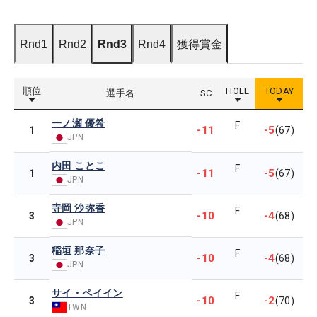
Rnd1
Rnd2
Rnd3
Rnd4
獲得賞金
順位
HOLE
TODAY
選手名
SC
一ノ瀬 優希
F
-11
-5
1
(67)
JPN
内田 ことこ
F
-11
-5
1
(67)
JPN
寺岡 沙弥香
F
-10
-4
3
(68)
JPN
稲垣 那奈子
F
-10
-4
3
(68)
JPN
サイ・ペイイン
F
-10
-2
3
(70)
TWN