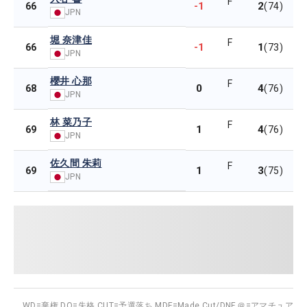
F
-1
2
66
(74)
JPN
堀 奈津佳
F
-1
1
66
(73)
JPN
櫻井 心那
F
0
4
68
(76)
JPN
林 菜乃子
F
1
4
69
(76)
JPN
佐久間 朱莉
F
1
3
69
(75)
JPN
WD=棄権,
DQ=失格,
CUT=予選落ち,
MDF=Made Cut/DNF,
＠=アマチュア