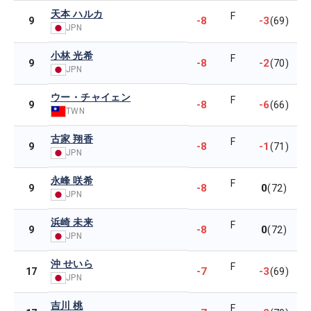
天本 ハルカ
F
-8
-3
9
(69)
JPN
小林 光希
F
-8
-2
9
(70)
JPN
ウー・チャイェン
F
-8
-6
9
(66)
TWN
古家 翔香
F
-8
-1
9
(71)
JPN
永峰 咲希
F
-8
0
9
(72)
JPN
浜崎 未来
F
-8
0
9
(72)
JPN
沖 せいら
F
-7
-3
17
(69)
JPN
吉川 桃
F