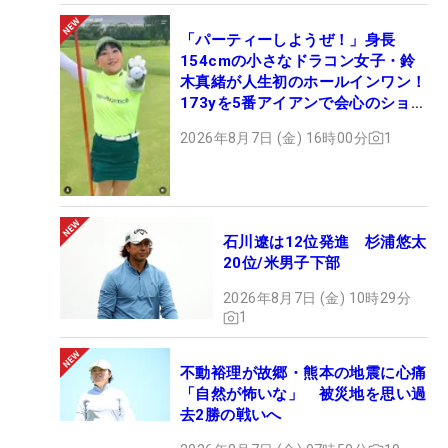
「パーティーしようぜ！」身長
154cmの小さなドラコン女子・鈴
木真緒が人生初のホールインワン！
173yを5番アイアンで会心のショッ
ト
2026年8月7日 (金) 16時00分
1
石川遼は12位発進 杉浦悠太
20位/米男子下部
2026年8月7日 (金) 10時29分
1
不動裕理が故郷・熊本の地震に心痛
「自然が怖いな」 被災地を思い過
去2勝の戦いへ