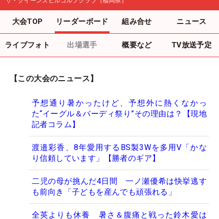
ザ・クイーンズヒルゴルフクラブ（福岡県）
大会TOP
リーダーボード
組み合せ
ニュース
ライブフォト
出場選手
概要など
TV放送予定
【この大会のニュース】
予想通り暑かったけど、予想外に熱くなかっ
た“イーグル＆バーディ祭り”その理由は？【現地
記者コラム】
渡邉彩香、8年愛用するBS製3Wを多用V「かな
り信頼しています」【勝者のギア】
二児の母が挑んだ4日間 一ノ瀬優希は快挙逃す
も前向き「子どもを産んでも頑張れる」
全英よりも休養 暑さ＆腹痛と戦った鈴木愛は