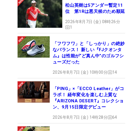
松山英樹は5アンダー暫定11
位 第1Rは悪天候のため順延
2026年8月7日 (金) 08時26分
1
「フワフワ」と「しっかり」の絶妙
なバランス！ 新しい『FJクオンタ
ム』は性能が“ど真ん中”のゴルフシ
ューズだった
2026年8月7日 (金) 10時00分
14
「PING」×「ECCO Leather」がコ
ラボ！ 経年変化を楽しむ上質な
『ARIZONA DESERT』コレクショ
ン、9月15日限定デビュー
2026年8月7日 (金) 14時28分
64