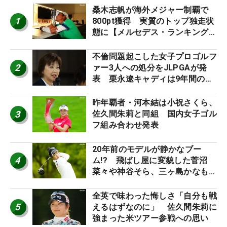
桑木志帆が海外メジャー制覇で
1
800pt獲得 実質のトップ独走状
態に【メルセデス・ランキング番
外編】
不倫問題起こした女子プロゴルフ
2
ァー3人への処分をJLPGAが発
表 栗永遼キャディは9年間の立
ち入り禁止
昨年覇者・河本結は小祝さくら、
3
佐久間朱莉と同組 国内女子ゴル
フ組み合わせ発表
20年前のモデルが静かなブー
4
ム!? 飛ばし屋に変貌した菅沼
菜々や神谷そら、三ヶ島かなも使
う“名器”が人気な理由【ツアープ
ロたちの“飛ばしギア”】
全英で味わった悔しさ「自分も戦
5
えるはずなのに」 佐久間朱莉に
強まった米ツアー参戦への思い