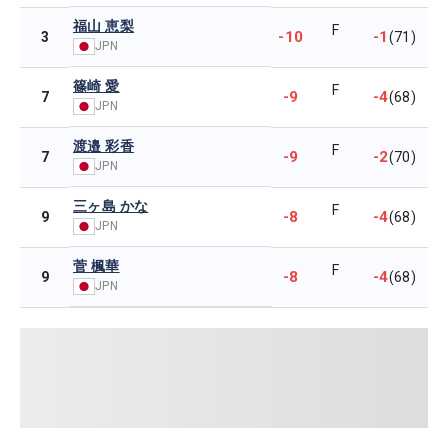
福山 恵梨
F
-10
-1
3
(71)
JPN
篠崎 愛
F
-9
-4
7
(68)
JPN
渡邉 彩香
F
-9
-2
7
(70)
JPN
三ヶ島 かな
F
-8
-4
9
(68)
JPN
菅 楓華
F
-8
-4
9
(68)
JPN