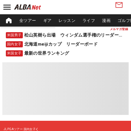
全ツアー
ギア
レッスン
ライフ
漫画
ゴルフ
メルマガ登録
松山英樹ら出場 ウィンダム選手権のリーダーボード
米国男子
北海道meijiカップ リーダーボード
国内女子
最新の世界ランキング
米国女子
JLPGAツアー
国内女子