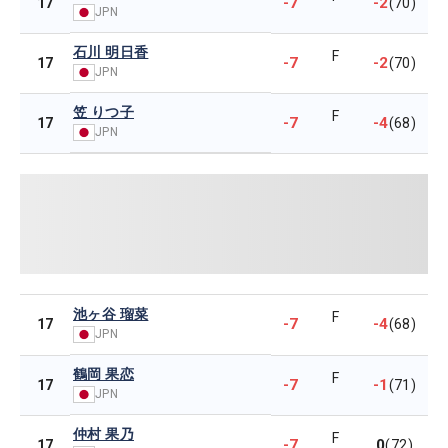
-7
-2
17
(70)
JPN
石川 明日香
F
-7
-2
17
(70)
JPN
笠 りつ子
F
-7
-4
17
(68)
JPN
池ヶ谷 瑠菜
F
-7
-4
17
(68)
JPN
鶴岡 果恋
F
-7
-1
17
(71)
JPN
仲村 果乃
F
-7
0
17
(72)