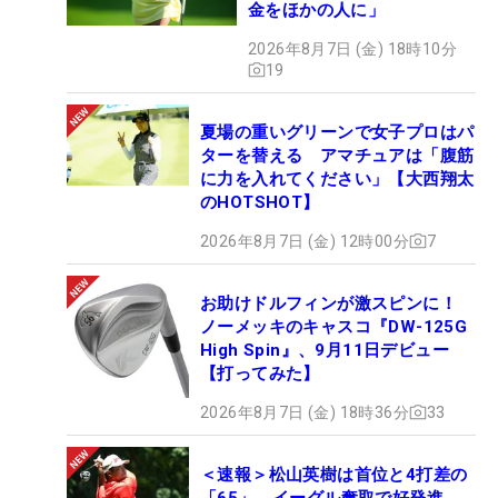
金をほかの人に」
2026年8月7日 (金) 18時10分
19
夏場の重いグリーンで女子プロはパ
ターを替える アマチュアは「腹筋
に力を入れてください」【大西翔太
のHOTSHOT】
2026年8月7日 (金) 12時00分
7
お助けドルフィンが激スピンに！
ノーメッキのキャスコ『DW-125G
High Spin』、9月11日デビュー
【打ってみた】
2026年8月7日 (金) 18時36分
33
＜速報＞松山英樹は首位と4打差の
「65」 イーグル奪取で好発進