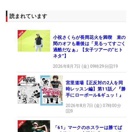
読まれています
小祝さくらが長岡花火を満喫 束の
間のオフも最後は「見るってすごく
過酷だなぁ」【女子ツアーの“ヒト
ネタ”】
2026年8月7日 (金) 09時29分
19
宮里道場【正反対の2人を同
時レッスン編】第11話／『勝
手にローボール&ギュッ！』
2026年8月7日 (金) 07時00分
9
「61」マークのホスラーは勝てば