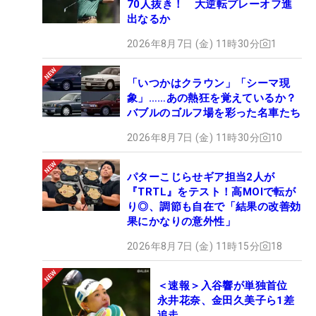
70人抜き！ 大逆転プレーオフ進
出なるか
2026年8月7日 (金) 11時30分
1
「いつかはクラウン」「シーマ現
象」……あの熱狂を覚えているか？
バブルのゴルフ場を彩った名車たち
2026年8月7日 (金) 11時30分
10
パターこじらせギア担当2人が
『TRTL』をテスト！高MOIで転が
り◎、調節も自在で「結果の改善効
果にかなりの意外性」
2026年8月7日 (金) 11時15分
18
＜速報＞入谷響が単独首位
永井花奈、金田久美子ら1差
追走