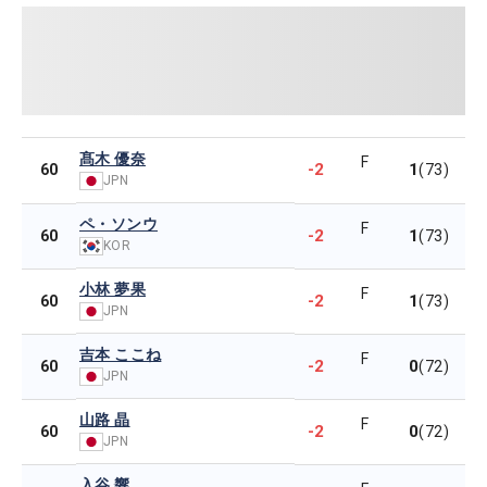
髙木 優奈
F
-2
1
60
(73)
JPN
ペ・ソンウ
F
-2
1
60
(73)
KOR
小林 夢果
F
-2
1
60
(73)
JPN
吉本 ここね
F
-2
0
60
(72)
JPN
山路 晶
F
-2
0
60
(72)
JPN
入谷 響