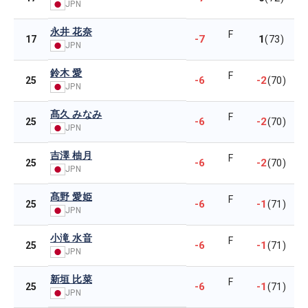
JPN
永井 花奈
F
-7
1
17
(73)
JPN
鈴木 愛
F
-6
-2
25
(70)
JPN
髙久 みなみ
F
-6
-2
25
(70)
JPN
吉澤 柚月
F
-6
-2
25
(70)
JPN
髙野 愛姫
F
-6
-1
25
(71)
JPN
小滝 水音
F
-6
-1
25
(71)
JPN
新垣 比菜
F
-6
-1
25
(71)
JPN