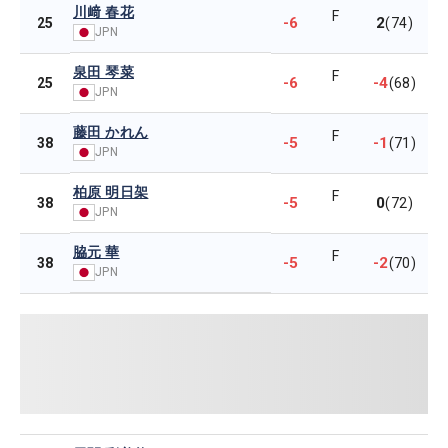
川﨑 春花
F
-6
2
25
(74)
JPN
泉田 琴菜
F
-6
-4
25
(68)
JPN
藤田 かれん
F
-5
-1
38
(71)
JPN
柏原 明日架
F
-5
0
38
(72)
JPN
脇元 華
F
-5
-2
38
(70)
JPN