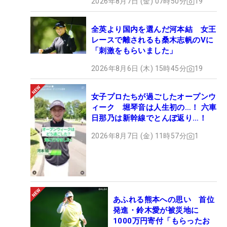
2026年8月7日 (金) 07時50分
19
全英より国内を選んだ河本結 女王
レースで離されるも桑木志帆のVに
「刺激をもらいました」
2026年8月6日 (木) 15時45分
19
女子プロたちが過ごしたオープンウ
ィーク 堀琴音は人生初の…！ 六車
日那乃は新幹線でとんぼ返り…！
2026年8月7日 (金) 11時57分
1
あふれる熊本への思い 首位
発進・鈴木愛が被災地に
1000万円寄付「もらったお