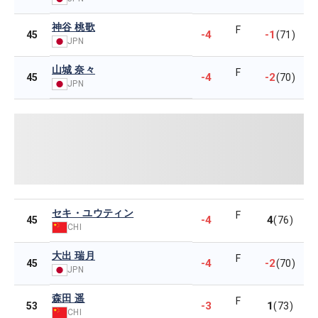
神谷 桃歌
F
-4
-1
45
(71)
JPN
山城 奈々
F
-4
-2
45
(70)
JPN
セキ・ユウティン
F
-4
4
45
(76)
CHI
大出 瑞月
F
-4
-2
45
(70)
JPN
森田 遥
F
-3
1
53
(73)
CHI