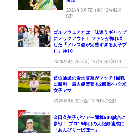
2026年8月7日 (金) 12時42分
1
ゴルフウェアとは一味違うギャップ
にノックアウト！ ファンが惚れ直
した「ドレス姿が完璧すぎる女子プ
ロ」神10
2026年8月7日 (金) 19時45分
111
首位通過の岩永杏奈がマッチ1回戦
に勝利 廣吉優梨菜も2回戦へ/全米
女子アマ
2026年8月7日 (金) 10時04分
1
金田久美子がツアー通算500試合に
参戦！ プロ18年目の大記録達成に
「あんびりーばぼー」