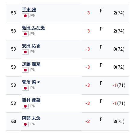
手束 雅
F
-3
2
53
(74)
JPN
蛭田 みな美
F
-3
2
53
(74)
JPN
安田 祐香
F
-3
0
53
(72)
JPN
加藤 麗奈
F
-3
0
53
(72)
JPN
菅沼 菜々
F
-3
-1
53
(71)
JPN
西村 優菜
F
-3
-1
53
(71)
JPN
阿部 未悠
F
-2
3
60
(75)
JPN