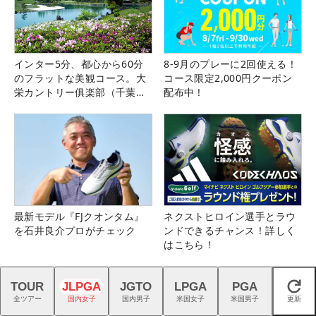
インター5分、都心から60分
8-9月のプレーに2回使える！
のフラットな美観コース。大
コース限定2,000円クーポン
栄カントリー俱楽部（千葉
配布中！
県）
最新モデル『FJクオンタム』
ネクストヒロイン選手とラウ
を石井良介プロがチェック
ンドできるチャンス！詳しく
はこちら！
TOUR
JLPGA
JGTO
LPGA
PGA
閉じる
全ツアー
国内女子
国内男子
米国女子
米国男子
更新