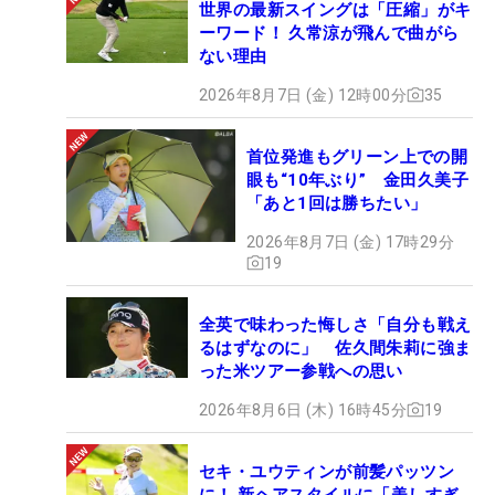
世界の最新スイングは「圧縮」がキ
ーワード！ 久常涼が飛んで曲がら
ない理由
2026年8月7日 (金) 12時00分
35
首位発進もグリーン上での開
眼も“10年ぶり” 金田久美子
「あと1回は勝ちたい」
2026年8月7日 (金) 17時29分
19
全英で味わった悔しさ「自分も戦え
るはずなのに」 佐久間朱莉に強ま
った米ツアー参戦への思い
2026年8月6日 (木) 16時45分
19
セキ・ユウティンが前髪パッツン
に！ 新ヘアスタイルに「美しすぎ