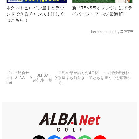
ネクストヒロイン選手とラウ
新『TENSEIオレンジ』はドラ
ンドできるチャンス！詳しく
イバーシャフトの“最適解”
はこちら！
Recommended by
ゴルフ総合サ
二児の母が挑んだ4日間 一ノ瀬優希は快
「JLPGA」
イト ALBA
挙逃すも前向き「子どもを産んでも頑張れ
の記事一覧
Net
る」