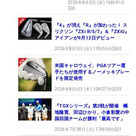
2026年8月5日 (水) 16時41分
5
『4』が消え『R』が加わった！ ス
リクソン『ZXi R/5/7』＆『ZXiU』
アイアンが9月12日デビュー
2026年8月5日 (水) 17時56分
62
米国キャロウェイ、PGAツアー選
手たちが使用するノーメッキブレー
ドを限定発売
2026年8月6日 (木) 10時37分
33
『TGXシリーズ』第2戦が開催 幡
地隆寛、田辺ひかり、小倉彩愛の中
国四国チームが勝利「最高です」
2026年7月28日 (火) 17時30分
1