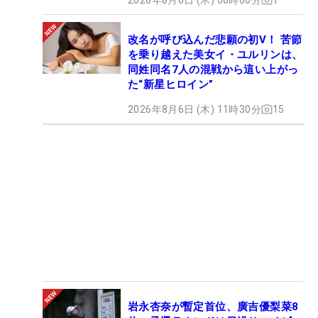
改名が呼び込んだ悲願の初V！ 苦節
を乗り越えた美女イ・ユルリンは、
同姓同名7人の混戦から這い上がっ
た“新星ヒロイン”
2026年8月6日 (木) 11時30分
15
岩永杏奈が暫定首位、廣吉優梨菜8