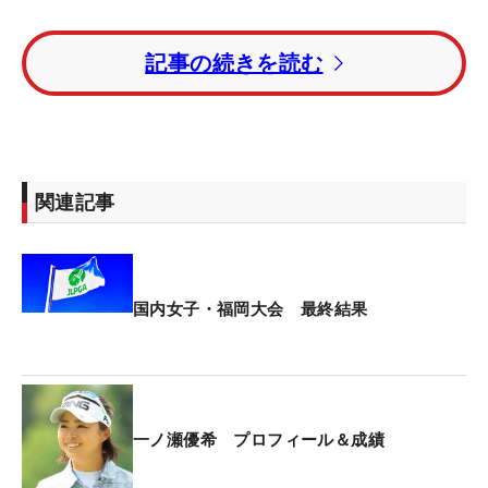
予選ラウンドはトータル6アンダー・12位タイで突
記事の続きを読む
破。3日目に「67」をマークし、首位タイに浮上し
た。史上初の“ステップ→レギュラー”2週連続V、
2021年の若林舞衣子以来となるママさんV、そして
11年ぶりの優勝…。さまざまな記録がかかるなか、
最終日に挑んだ。
関連記事
しかし、最終日は「71」にとどまった。「伸ばさな
いといけないと思っているのに、焦って伸ばしきれ
なかった。緊張していると（体が）動かないんだ
国内女子・福岡大会 最終結果
な、って久しぶりに感じました」。ツアー通算3勝
の実績を持つベテランも、この日は思うようなプレ
ーができなかった。
一ノ瀬優希 プロフィール＆成績
2度の産休・育休を経て、今年4月、1年7カ月ぶりに
ツアー復帰。今大会では、夫でツアー2勝のプロゴ