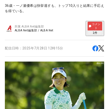
36歳・一ノ瀬優希は快挙逃すも、トップ10入りと結果に手応え
を得ている。
コメン
所属
ALBA Net編集部
ト
ALBA Net編集部
/
ALBA Net
1
件
配信日時：
2025年7月28日 12時15分