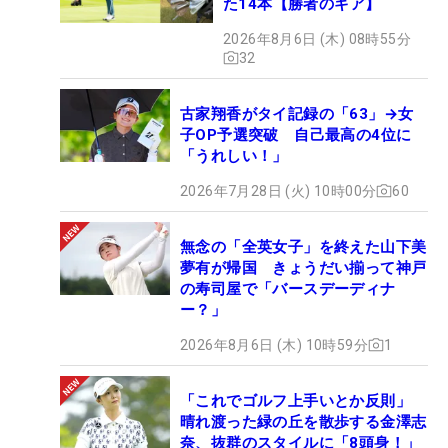
た14本【勝者のギア】
2026年8月6日 (木) 08時55分
32
古家翔香がタイ記録の「63」→女
子OP予選突破 自己最高の4位に
「うれしい！」
2026年7月28日 (火) 10時00分
60
無念の「全英女子」を終えた山下美
夢有が帰国 きょうだい揃って神戸
の寿司屋で「バースデーディナ
ー？」
2026年8月6日 (木) 10時59分
1
「これでゴルフ上手いとか反則」
晴れ渡った緑の丘を散歩する金澤志
奈、抜群のスタイルに「8頭身！」