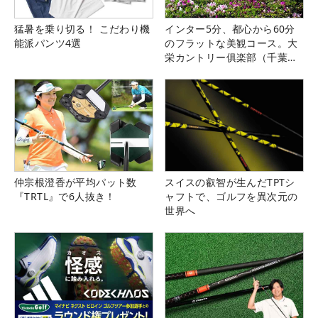
猛暑を乗り切る！ こだわり機
インター5分、都心から60分
能派パンツ4選
のフラットな美観コース。大
栄カントリー俱楽部（千葉
県）
仲宗根澄香が平均パット数
スイスの叡智が生んだTPTシ
『TRTL』で6人抜き！
ャフトで、ゴルフを異次元の
世界へ