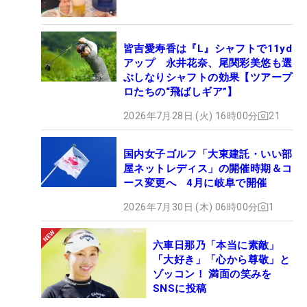
皆吉愛寿香は『L』シャフトで11yd
アップ 永井花奈、尾関彩美悠も選
ぶしなりシャフトの効果【ツアープ
ロたちの“飛ばしギア”】
2026年7月28日 (火) 16時00分
21
国内女子ゴルフ「大東建託・いい部
屋ネットレディス」の開催時期＆コ
ース変更へ 4月に岐阜で開催
2026年7月30日 (木) 06時00分
1
六車日那乃「本当に素敵」
「大好き」「心から尊敬」と
ゾッコン！ 満面の笑みを
SNSに投稿