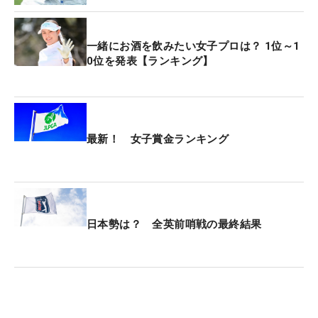
ルファー・谷口拓也がキャディを務め、最終日には
2人の子どもも会場で“戦うママ”の姿を見守った。
一緒にお酒を飲みたい女子プロは？ 1位～1
0位を発表【ランキング】
ツアーの厳しさを知る谷口は、「そんなにうまくは
いかない」と前置きしながらも、「でも、良く頑張
ったと思う。子どもを産んでから、飛距離は確実に
伸びている。トレーニングの成果でしょうね。これ
最新！ 女子賞金ランキング
からも、やっていけると思う」と、妻にエールを送
った。
今回は快挙を逃したが、一ノ瀬はママさんVへの意
欲を強くしている。「次はレギュラーツアーでの優
日本勢は？ 全英前哨戦の最終結果
勝を（家族に）見せられるように。子どもを産んで
も、またこうやって頑張れる。それを見せることが
できたら、また（ツアーに）戻ってきたいって人も
いると思う。もうちょっと頑張りたい」。