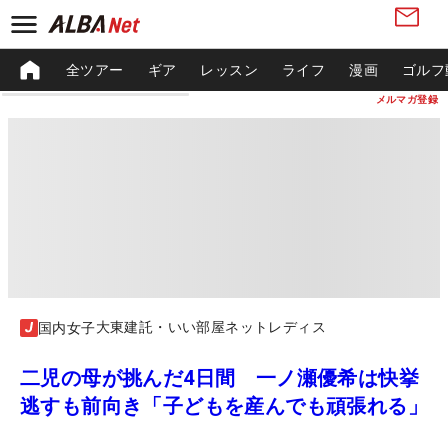
全ツアー
ギア
レッスン
ライフ
漫画
ゴルフ
メルマガ登録
大東建託・いい部屋ネットレディス
国内女子
二児の母が挑んだ4日間 一ノ瀬優希は快挙
逃すも前向き「子どもを産んでも頑張れる」