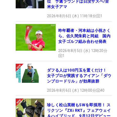
位 予選ラウンドは日没サスペ/全
米女子アマ
2026年8月6日 (木) 11時18分
1
昨年覇者・河本結は小祝さく
ら、佐久間朱莉と同組 国内
女子ゴルフ組み合わせ発表
2026年8月5日 (水) 12時20分
1
ダフる人は100円玉を置くだけ！
女子プロが実践するアイアン「ダウ
ンブロードリル」が効果抜群
2026年8月6日 (木) 12時00分
40
珍しく松山英樹も5Wを即採用！ ス
リクソン『ZXi RKT』フェアウェイ
＆ハイブリッド、9月12日デビュー