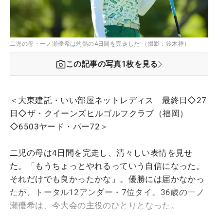
二児の母・一ノ瀬優希は灼熱の4日間を完走した （撮影：鈴木祥）
この記事の写真
1
枚を見る
＜大東建託・いい部屋ネットレディス 最終日◇27
日◇ザ・クイーンズヒルゴルフクラブ（福岡）
◇6503ヤード・パー72＞
二児の母は4日間を完走し、清々しい表情を見せ
た。「もうちょっとやれるっていう自信になった。
それだけでも良かったかな」。優勝には届かなかっ
たが、トータル12アンダー・7位タイ。36歳の一ノ
瀬優希は、今大会の主役のひとりとなった。