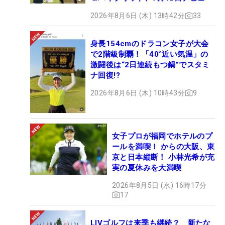
2026年8月6日 (木) 13時42分
33
身長154cmのドラコン女子が大会
で2階級制覇！「40°近い気温」の
激闘後は“2日連続もつ鍋”でスタミ
ナ回復!?
2026年8月6日 (木) 10時43分
9
女子プロが福岡でホテルのプ
ールを満喫！ からの大阪、東
京と日本縦断！ 小林光希が充
実の夏休みを大満喫
2026年8月5日 (水) 16時17分
17
LIVゴルフは来季も継続？ 新たな