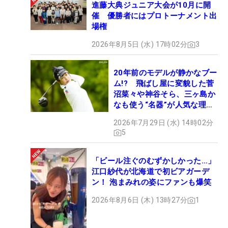
進藤大典ジュニア大会が10月に開
催 優勝者にはプロトーナメント出
場権
2026年8月5日 (水) 17時02分
3
20年前のモデルが静かなブー
ム!? 飛ばし屋に変貌した菅
沼菜々や神谷そら、三ヶ島か
なも使う“名器”が人気な理由
【ツアープロたちの“飛ばし
2026年7月29日 (水) 14時02分
ギア”】
5
「ビール注ぐのむずかしかった…」
江口紗代が北海道で初ビアガーデ
ン！ 泡まみれの姿にファンも爆笑
2026年8月6日 (木) 13時27分
1