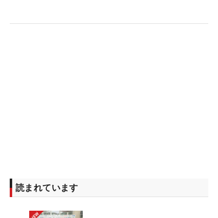
谷口とは9月の「ソニー 日本女子プロ」でもタッグ
を組む予定。夫婦二人三脚で、これからもツアーの
荒波に挑んでいく。
読まれています