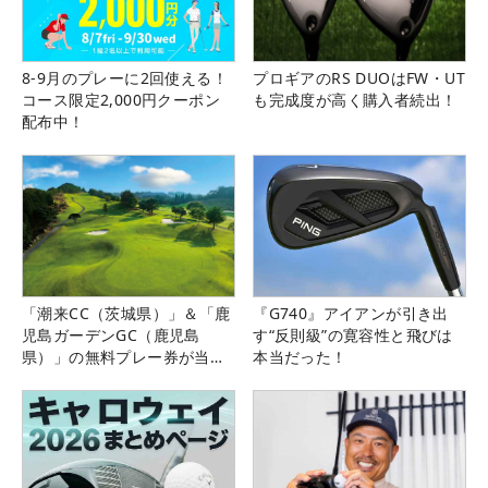
8-9月のプレーに2回使える！
プロギアのRS DUOはFW・UT
コース限定2,000円クーポン
も完成度が高く購入者続出！
配布中！
「潮来CC（茨城県）」＆「鹿
『G740』アイアンが引き出
児島ガーデンGC（鹿児島
す“反則級”の寛容性と飛びは
県）」の無料プレー券が当た
本当だった！
る！！