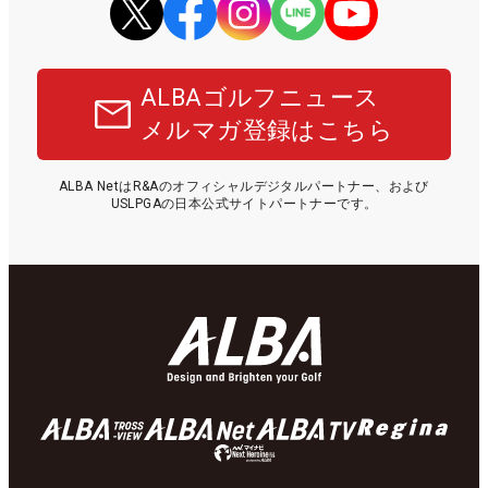
ALBAゴルフニュース
メルマガ登録はこちら
ALBA NetはR&Aのオフィシャルデジタルパートナー、および
USLPGAの日本公式サイトパートナーです。