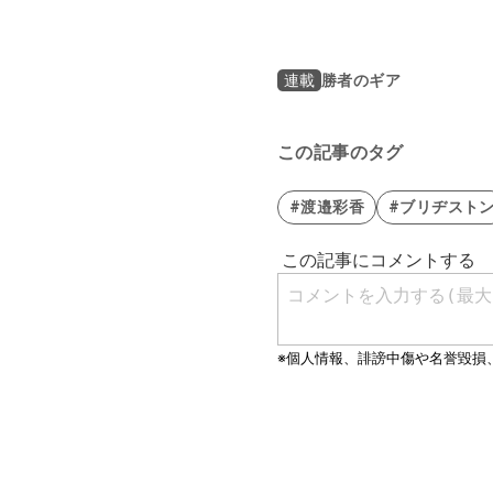
勝者のギア
連載
この記事のタグ
#渡邉彩香
#ブリヂスト