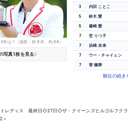
3
内田 ことこ
5
鈴木 愛
5
篠崎 愛
7
笠 りつ子
4本は？（撮影：鈴木祥、ALBA）
7
浜崎 未来
の写真
1
枚を見る
7
ウー・チャイェン
7
菅 楓華
順位の続き
トレディス 最終日◇27日◇ザ・クイーンズヒルゴルフク
2＞