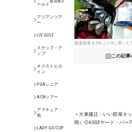
欧州男子
ールド
アジアンツア
ー
LIV GOLF
渡邉彩香を3年ぶりVに導いた1
ステップ・ア
ップ
この記事
ネクストヒロ
イン
PGAシニア
ACNツアー
アマチュア・
＜大東建託・いい部屋ネッ
他
岡）◇6503ヤード・パー7
LADY GO CUP