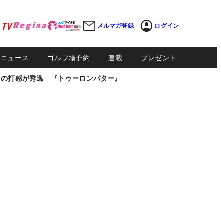
メルマガ登録
ログイン
Sニュース
ゴルフ場予約
連載
プレゼント
しの打感が秀逸 『トゥーロンパター』