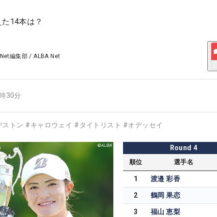
た14本は？
 Net編集部
/
ALBA Net
2時30分
ヂストン
#
キャロウェイ
#
タイトリスト
#
オデッセイ
Round
4
順位
選手名
1
渡邉 彩香
2
鶴岡 果恋
3
福山 恵梨