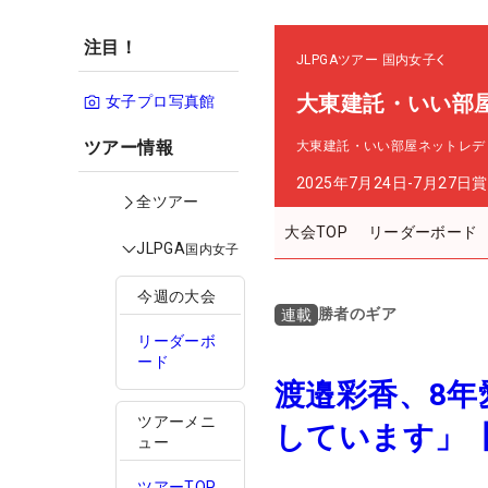
注目！
JLPGAツアー
国内女子
大東建託・いい部
女子プロ写真館
ツアー情報
大東建託・いい部屋ネットレデ
2025年7月24日-7月27日
賞
全ツアー
大会TOP
リーダーボード
JLPGA
国内女子
今週の大会
勝者のギア
連載
リーダーボ
ード
渡邉彩香、8年
ツアーメニ
しています」
ュー
ツアーTOP