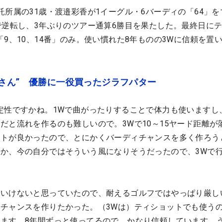
託所属の31歳・渡邉彩香が1イーグル・6バーディの「64」を
で逆転し、3年ぶりのツアー通算6勝目を果たした。最終日に
「9、10、14番」のみ。使い慣れた8年ものの3Wに信頼を置
さん” 優勝に一役買ったジラフパター
定性ですかね。1Wで曲がったりすることで体力も使いますし
だと流れを作るのも難しいので。3Wで10～15ヤード距離が
トが良かったので、とにかくバーディチャンスを多く作ろう
か、今の自分ではそういう風になりそうだったので、3Wで
といけないと思っていたので、耐えるゴルフではやっぱり厳し
チャンスを作りたかった。（3Wは）ティショットでも使う
ます。8年間ずっと使ってるので、かなり信頼しています。