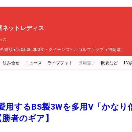
屋ネットレディス
ィス
金総額
¥120,000,000
ザ・クイーンズヒルゴルフクラブ（福岡県）
組み合せ
ニュース
ライブフォト
出場選手
概要など
TV
愛用するBS製3Wを多用V「かなり
【勝者のギア】