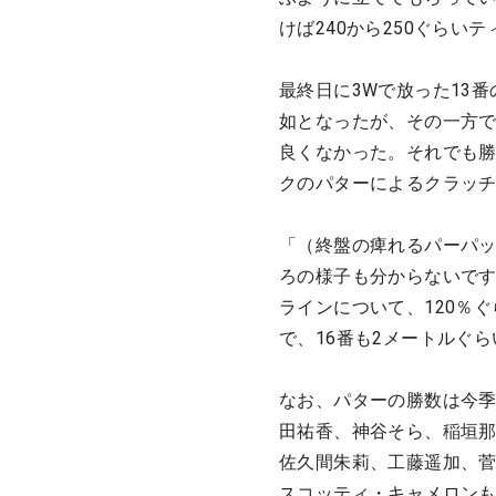
けば240から250ぐら
最終日に3Wで放った13
如となったが、その一方で4
良くなかった。それでも勝
クのパターによるクラッ
「（終盤の痺れるパーパッ
ろの様子も分からないで
ラインについて、120％ぐ
で、16番も2メートルぐ
なお、パターの勝数は今季
田祐香、神谷そら、稲垣那
佐久間朱莉、工藤遥加、菅
スコッティ・キャメロンも