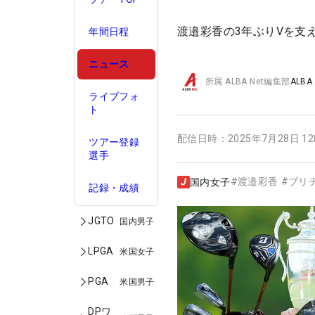
渡邉彩香の3年ぶりVを支え
年間日程
ニュース
所属
ALBA Net編集部
ALBA
ライブフォ
ト
配信日時：
2025年7月28日 1
ツアー登録
選手
#
渡邉彩香
#
ブリ
国内女子
記録・成績
JGTO
国内男子
LPGA
米国女子
PGA
米国男子
DPワ