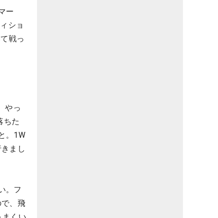
マー
ティショ
いて戦っ
、やっ
落ちた
と。1W
行きまし
い。フ
ので、飛
うまくい