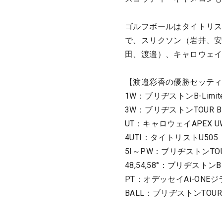
ゴルフボールはタイトリス
で、スリクソン（岩井、安
田、渡邉）、キャロウェイ
【渡邉彩香の優勝セッテ
1W：ブリヂストンB-Limited 
3W：ブリヂストンTOUR B XD
UT：キャロウェイAPEX UW（
4UTI：タイトリストU505（N
5I～PW：ブリヂストンTOUR B
48,54,58°：ブリヂストンBR
PT：オデッセイAi-ONEジ
BALL：ブリヂストンTOUR 