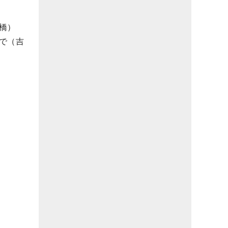
橋）
で（吉