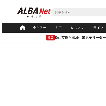
全ツアー
ギア
レッスン
ライフ
松山英樹ら出場 米男子リーダー
注目