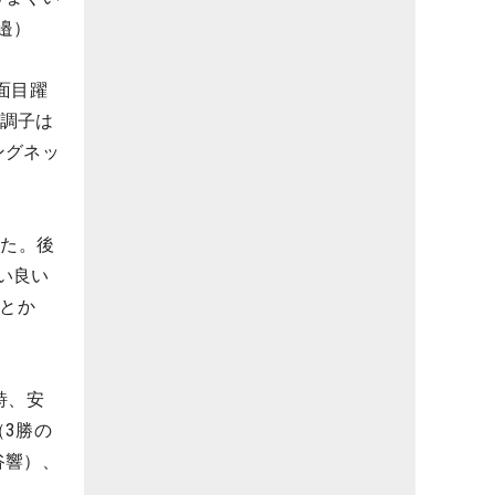
邉）
面目躍
て調子は
ングネッ
いた。後
い良い
ルとか
詩、安
3勝の
谷響）、