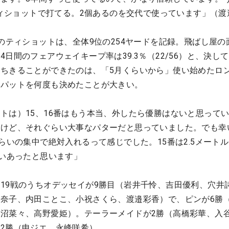
いティショットで打てる。2個あるのを交代で使っています」（渡
番のティショットは、全体9位の254ヤードを記録。飛ばし屋の
日間のフェアウェイキープ率は39.3％（22/56）と、決し
ちきることができたのは、「5月くらいから」使い始めたロ
チパットを何度も決めたことが大きい。
トは）15、16番はもう本当、外したら優勝はないと思って
すけど、それぐらい大事なパターだと思っていました。でも幸
らいの集中で絶対入れるって感じでした。15番は2.5メート
らいあったと思います」
19戦のうちオデッセイが9勝目（岩井千怜、吉田優利、穴井
奈子、内田ことこ、小祝さくら、渡邉彩香）で、ピンが6勝（
沼菜々、高野愛姫）。テーラーメイドが2勝（高橋彩華、入
2勝（申ジエ、永峰咲希）。