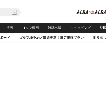
漫画
ゴルフ動画
雑誌出版
ショッピング
SN
ボード
ゴルフ場予約／毎週更新！限定優待プラン
削り出