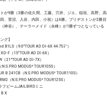
トが9勝（3勝の佐久間、工藤、穴井、ジエ、稲垣、高野、高
田、菅沼、入谷、内田、小祝）は6勝。ブリヂストンが2勝目
（神谷）、テーラーメイド（永峰）が1勝ずつとなっている
ィング】
B1LS（9.0°TOUR AD DI-6X 44.75㌅）
-F（15°TOUR AD DI-6X）
21°TOUR AD DI-7X）
.S.PRO MODUS³ TOUR105S）
 241CB（N.S.PRO MODUS³ TOUR110S）
M2（N.S.PRO MODUS³ TOUR125S）
ラフビームJAILBIRDミニ
B X