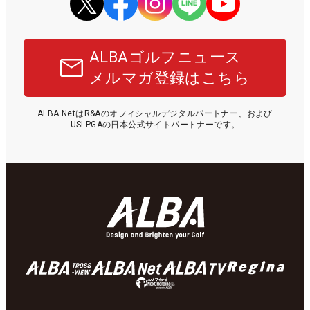
ALBAゴルフニュース
メルマガ登録はこちら
ALBA NetはR&Aのオフィシャルデジタルパートナー、および
USLPGAの日本公式サイトパートナーです。