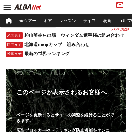
全ツアー
ギア
レッスン
ライフ
漫画
ゴルフ
メルマガ登録
松山英樹ら出場 ウィンダム選手権の組み合わせ
米国男子
北海道meijiカップ 組み合わせ
国内女子
最新の世界ランキング
米国女子
このページが表示されるお客様へ
ページを更新するとサイトの閲覧を続けることがで
きます。
広告ブロッカーやトラッキング防止機能をオンにし