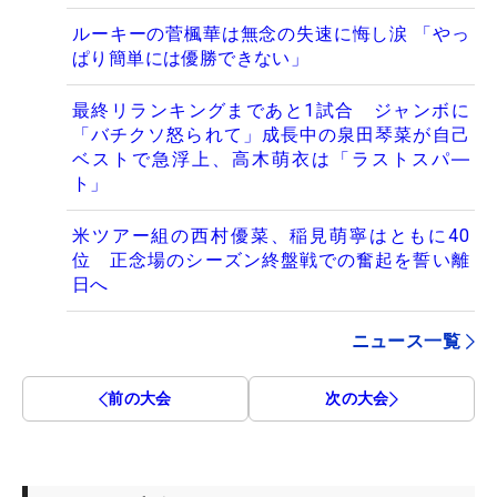
ルーキーの菅楓華は無念の失速に悔し涙 「やっ
ぱり簡単には優勝できない」
最終リランキングまであと1試合 ジャンボに
「バチクソ怒られて」成長中の泉田琴菜が自己
ベストで急浮上、高木萌衣は「ラストスパ―
ト」
米ツアー組の西村優菜、稲見萌寧はともに40
位 正念場のシーズン終盤戦での奮起を誓い離
日へ
ニュース一覧
前の大会
次の大会