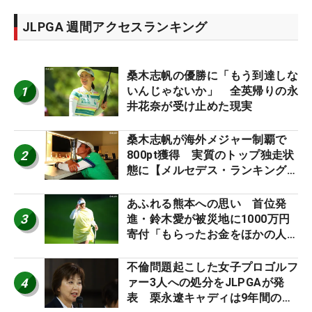
JLPGA 週間アクセスランキング
桑木志帆の優勝に「もう到達しな
1
いんじゃないか」 全英帰りの永
井花奈が受け止めた現実
桑木志帆が海外メジャー制覇で
2
800pt獲得 実質のトップ独走状
態に【メルセデス・ランキング番
外編】
あふれる熊本への思い 首位発
3
進・鈴木愛が被災地に1000万円
寄付「もらったお金をほかの人
に」
不倫問題起こした女子プロゴルフ
4
ァー3人への処分をJLPGAが発
表 栗永遼キャディは9年間の立