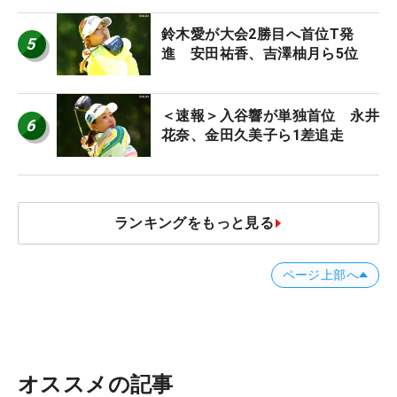
ち入り禁止
鈴木愛が大会2勝目へ首位T発
5
進 安田祐香、吉澤柚月ら5位
＜速報＞入谷響が単独首位 永井
6
花奈、金田久美子ら1差追走
ランキングをもっと見る
ページ上部へ
オススメの記事