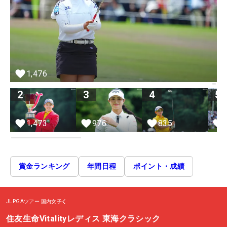
1,476
2
3
4
5
1,473
976
835
賞金ランキング
年間日程
ポイント・成績
JLPGAツアー
国内女子
住友生命Vitalityレディス 東海クラシック