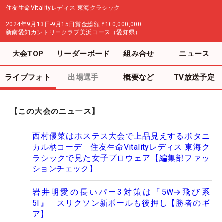
住友生命Vitalityレディス 東海クラシック
2024年9月13日-9月15日
賞金総額
¥100,000,000
新南愛知カントリークラブ美浜コース（愛知県）
大会TOP
リーダーボード
組み合せ
ニュース
ライブフォト
出場選手
概要など
TV放送予定
【この大会のニュース】
西村優菜はホステス大会で上品見えするボタニ
カル柄コーデ 住友生命Vitalityレディス 東海ク
ラシックで見た女子プロウェア【編集部ファッ
ションチェック】
岩井明愛の長いパー3対策は『5W→飛び系
5I』 スリクソン新ボールも後押し【勝者のギ
ア】