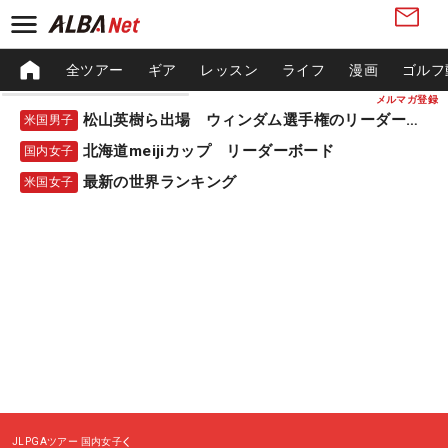
全ツアー
ギア
レッスン
ライフ
漫画
ゴルフ
メルマガ登録
松山英樹ら出場 ウィンダム選手権のリーダーボード
米国男子
北海道meijiカップ リーダーボード
国内女子
最新の世界ランキング
米国女子
JLPGAツアー
国内女子