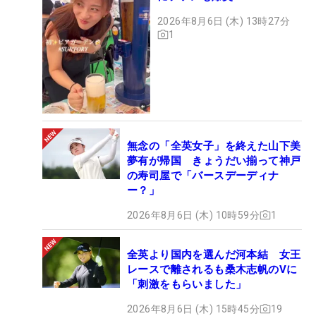
2026年8月6日 (木) 13時27分
1
無念の「全英女子」を終えた山下美
夢有が帰国 きょうだい揃って神戸
の寿司屋で「バースデーディナ
ー？」
2026年8月6日 (木) 10時59分
1
全英より国内を選んだ河本結 女王
レースで離されるも桑木志帆のVに
「刺激をもらいました」
2026年8月6日 (木) 15時45分
19