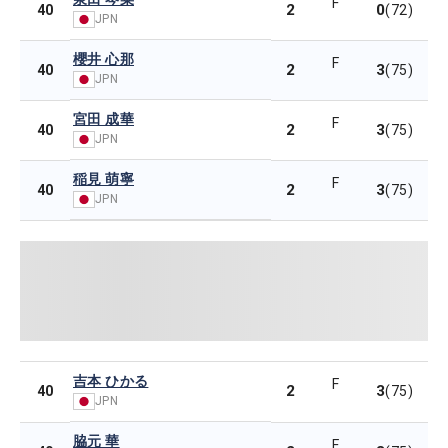
F
2
0
40
(72)
JPN
櫻井 心那
F
2
3
40
(75)
JPN
宮田 成華
F
2
3
40
(75)
JPN
稲見 萌寧
F
2
3
40
(75)
JPN
吉本 ひかる
F
2
3
40
(75)
JPN
脇元 華
F