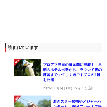
読まれています
プロアマ当日の脇元華に密着！「早
朝のホテル出発から、ラウンド後の
練習まで」忙しく過ごすプロの1日
を公開
2026年8月6日 (木) 15時50分
1
若きスター候補やメジャーハ
ンターも PGAプレーオフ争