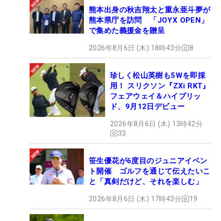
熊本出身の秋吉翔太と重永亜斗夢が
熊本県庁を訪問 「JOYX OPEN」
で集めた義援金を贈呈
2026年8月6日 (木) 18時43分
8
珍しく松山英樹も5Wを即採
用！ スリクソン『ZXi RKT』
フェアウェイ＆ハイブリッ
ド、9月12日デビュー
2026年8月6日 (木) 13時42分
33
笹生優花が6度目のジュニアイベン
ト開催 ゴルフを通じて伝えたいこ
と「真剣だけど、それを楽しむ」
2026年8月6日 (木) 17時43分
19