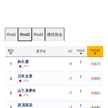
Rnd1
Rnd2
Rnd3
獲得賞金
順位
HOLE
TODAY
選手名
SC
鈴木 愛
F
-9
-5
1
(67)
JPN
川岸 史果
F
-7
-3
2
(69)
JPN
山下 美夢有
F
-7
-6
2
(66)
JPN
原 英莉花
F
-7
-4
2
(68)