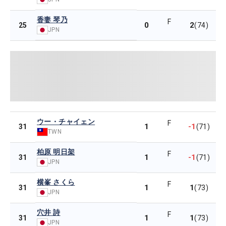
香妻 琴乃
F
0
2
25
(74)
JPN
ウー・チャイェン
F
1
-1
31
(71)
TWN
柏原 明日架
F
1
-1
31
(71)
JPN
横峯 さくら
F
1
1
31
(73)
JPN
穴井 詩
F
1
1
31
(73)
JPN