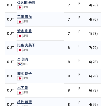
佐久間 朱莉
F
7
4
CUT
(76)
JPN
工藤 遥加
F
7
4
CUT
(76)
JPN
渡邉 彩香
F
7
1
CUT
(73)
JPN
比嘉 真美子
F
8
7
CUT
(79)
JPN
全 美貞
F
8
6
CUT
(78)
KOR
藤本 麻子
F
8
6
CUT
(78)
JPN
木下 彩
F
8
6
CUT
(78)
JPN
植竹 希望
F
8
4
CUT
(76)