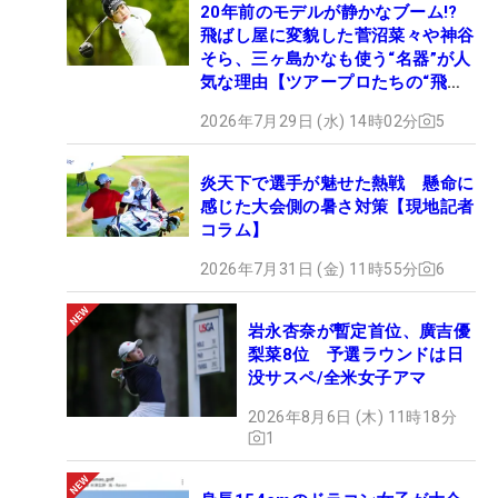
20年前のモデルが静かなブーム!?
飛ばし屋に変貌した菅沼菜々や神谷
そら、三ヶ島かなも使う“名器”が人
気な理由【ツアープロたちの“飛ば
しギア”】
2026年7月29日 (水) 14時02分
5
炎天下で選手が魅せた熱戦 懸命に
感じた大会側の暑さ対策【現地記者
コラム】
2026年7月31日 (金) 11時55分
6
岩永杏奈が暫定首位、廣吉優
梨菜8位 予選ラウンドは日
没サスペ/全米女子アマ
2026年8月6日 (木) 11時18分
1