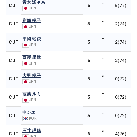
青木 瀬令奈
F
5
5
CUT
(77)
JPN
岸部 桃子
F
5
2
CUT
(74)
JPN
平岡 瑠依
F
5
2
CUT
(74)
JPN
西澤 里世
F
5
2
CUT
(74)
JPN
大里 桃子
F
5
0
CUT
(72)
JPN
葭葉 ルミ
F
5
0
CUT
(72)
JPN
申ジエ
F
5
0
CUT
(72)
KOR
石井 理緒
F
6
4
CUT
(76)
JPN