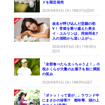
ドを限定発売
2026年8月6日 (木) 10時37分
33
改名が呼び込んだ悲願の初
V！ 苦節を乗り越えた美女
イ・ユルリンは、同姓同名7
人の混戦から這い上がっ
た“新星ヒロイン”
2026年8月6日 (木) 11時30分
15
「全部食べたら太っちゃうよ！」小
祝さくらが大量のお菓子を前に満面
の笑み
2026年8月6日 (木) 14時09分
7
「ボトッ！って音が…」ラウンド中
にまさかの珍客!? 都玲華、頭の上