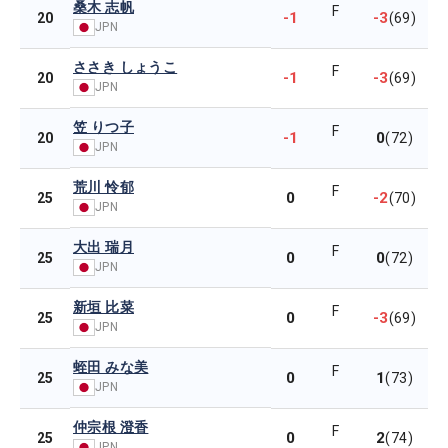
桑木 志帆
F
-1
-3
20
(69)
JPN
ささき しょうこ
F
-1
-3
20
(69)
JPN
笠 りつ子
F
-1
0
20
(72)
JPN
荒川 怜郁
F
0
-2
25
(70)
JPN
大出 瑞月
F
0
0
25
(72)
JPN
新垣 比菜
F
0
-3
25
(69)
JPN
蛭田 みな美
F
0
1
25
(73)
JPN
仲宗根 澄香
F
0
2
25
(74)
JPN