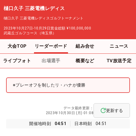
樋口久子 三菱電機レディス
樋口久子 三菱電機レディスゴルフトーナメント
2023年10月27日-10月29日
賞金総額
¥100,000,000
武蔵丘ゴルフコース（埼玉県）
大会TOP
リーダーボード
組み合せ
ニュース
ライブフォト
出場選手
概要など
TV放送予定
※プレーオフを制したリ・ハナが優勝
データ最終更新：
更新する
2023年10月30日 (月) 01:08
開催地時刻
04:51
日本時刻
04:51