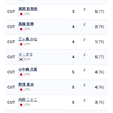
尾関 彩美悠
F
3
5
CUT
(77)
JPN
髙橋 彩華
F
4
2
CUT
(74)
JPN
三ヶ島 かな
F
4
1
CUT
(73)
JPN
イ・ナリ
F
4
5
CUT
(77)
KOR
@中嶋 月葉
F
5
4
CUT
(76)
JPN
野澤 真央
F
5
4
CUT
(76)
JPN
内田 ことこ
F
5
3
CUT
(75)
JPN