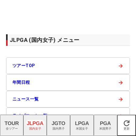
JLPGA (国内女子) メニュー
→
ツアーTOP
→
年間日程
→
ニュース一覧
→
ライブフォト一覧
TOUR
JLPGA
JGTO
LPGA
PGA
閉じる
全ツアー
国内女子
国内男子
米国女子
米国男子
更新
→
ツアー登録選手