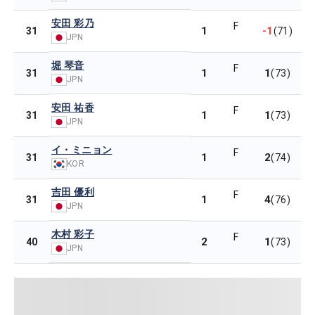
安田 彩乃
F
1
-1
31
(71)
JPN
堀 琴音
F
1
1
31
(73)
JPN
安田 祐香
F
1
1
31
(73)
JPN
イ・ミニョン
F
1
2
31
(74)
KOR
吉田 優利
F
1
4
31
(76)
JPN
木村 彩子
F
2
1
40
(73)
JPN