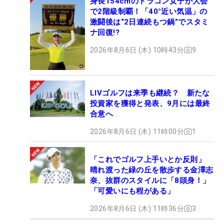
身長154cmのドラコン女子が大会
で2階級制覇！「40°近い気温」の
激闘後は“2日連続もつ鍋”でスタミ
ナ回復!?
2026年8月6日 (木) 10時43分
9
LIVゴルフは来季も継続？ 新たな
投資家を獲得と発表、9月には最終
合意へ
2026年8月6日 (木) 11時00分
1
「これでゴルフ上手いとか反則」
晴れ渡った緑の丘を散歩する金澤志
奈、抜群のスタイルに「8頭身！」
「可愛いにも程がある」
2026年8月6日 (木) 11時36分
3