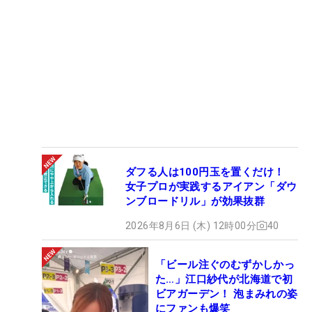
ダフる人は100円玉を置くだけ！
女子プロが実践するアイアン「ダウ
ンブロードリル」が効果抜群
2026年8月6日 (木) 12時00分
40
「ビール注ぐのむずかしかっ
た…」江口紗代が北海道で初
ビアガーデン！ 泡まみれの姿
にファンも爆笑