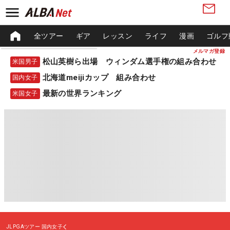
全ツアー
ギア
レッスン
ライフ
漫画
ゴルフ
メルマガ登録
松山英樹ら出場 ウィンダム選手権の組み合わせ
米国男子
北海道meijiカップ 組み合わせ
国内女子
最新の世界ランキング
米国女子
JLPGAツアー
国内女子