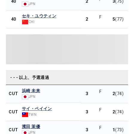
2
3
40
(75)
JPN
セキ・ユウティン
F
2
5
40
(77)
CHI
- - - 以上、予選通過
浜崎 未来
F
3
2
CUT
(74)
JPN
サイ・ペイイン
F
3
2
CUT
(74)
TWN
濱田 茉優
F
3
1
CUT
(73)
JPN