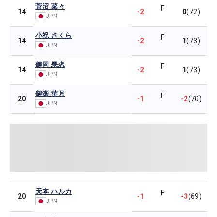
菅沼 菜々
F
-2
0
14
(72)
JPN
小祝 さくら
F
-2
1
14
(73)
JPN
鶴岡 果恋
F
-2
1
14
(73)
JPN
鶴瀬 華月
F
-1
-2
20
(70)
JPN
天本 ハルカ
F
-1
-3
20
(69)
JPN