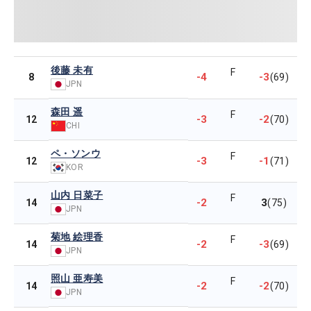
後藤 未有
F
-4
-3
8
(69)
JPN
森田 遥
F
-3
-2
12
(70)
CHI
ペ・ソンウ
F
-3
-1
12
(71)
KOR
山内 日菜子
F
-2
3
14
(75)
JPN
菊地 絵理香
F
-2
-3
14
(69)
JPN
照山 亜寿美
F
-2
-2
14
(70)
JPN