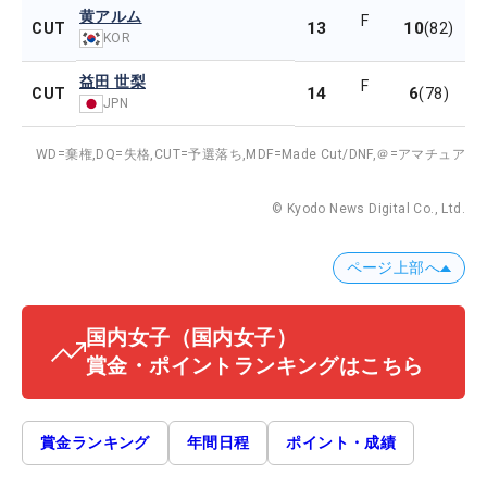
黄アルム
F
13
10
CUT
(82)
KOR
益田 世梨
F
14
6
CUT
(78)
JPN
WD=棄権,
DQ=失格,
CUT=予選落ち,
MDF=Made Cut/DNF,
＠=アマチュア
© Kyodo News Digital Co., Ltd.
ページ上部へ
国内女子
（国内女子）
賞金・ポイントランキングはこちら
賞金ランキング
年間日程
ポイント・成績