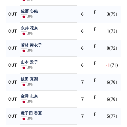
佐藤 心結
F
6
3
CUT
(75)
JPN
永井 花奈
F
6
1
CUT
(73)
JPN
若林 舞衣子
F
6
0
CUT
(72)
JPN
山本 景子
F
6
-1
CUT
(71)
JPN
飯田 真梨
F
7
6
CUT
(78)
JPN
金澤 志奈
F
7
6
CUT
(78)
JPN
種子田 香夏
F
7
5
CUT
(77)
JPN