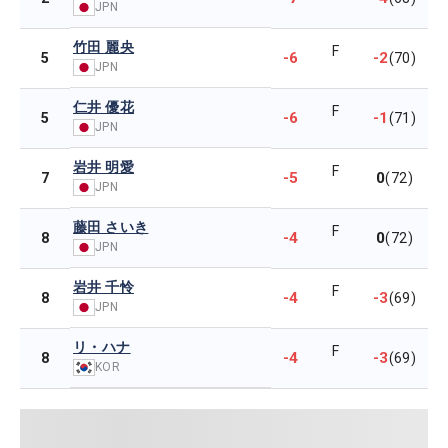
JPN
竹田 麗央
F
-6
-2
5
(70)
JPN
仁井 優花
F
-6
-1
5
(71)
JPN
岩井 明愛
F
-5
0
7
(72)
JPN
藤田 さいき
F
-4
0
8
(72)
JPN
岩井 千怜
F
-4
-3
8
(69)
JPN
リ・ハナ
F
-4
-3
8
(69)
KOR