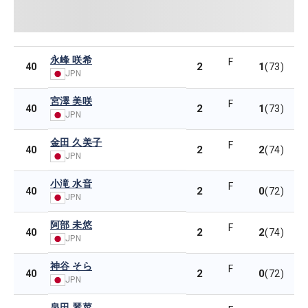
永峰 咲希
F
2
1
40
(73)
JPN
宮澤 美咲
F
2
1
40
(73)
JPN
金田 久美子
F
2
2
40
(74)
JPN
小滝 水音
F
2
0
40
(72)
JPN
阿部 未悠
F
2
2
40
(74)
JPN
神谷 そら
F
2
0
40
(72)
JPN
泉田 琴菜