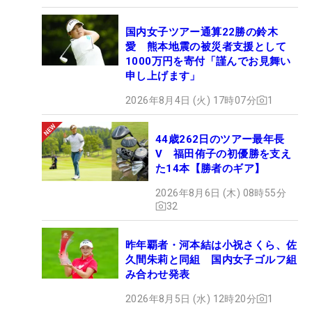
国内女子ツアー通算22勝の鈴木
愛 熊本地震の被災者支援として
1000万円を寄付「謹んでお見舞い
申し上げます」
2026年8月4日 (火) 17時07分
1
44歳262日のツアー最年長
V 福田侑子の初優勝を支え
た14本【勝者のギア】
2026年8月6日 (木) 08時55分
32
昨年覇者・河本結は小祝さくら、佐
久間朱莉と同組 国内女子ゴルフ組
み合わせ発表
2026年8月5日 (水) 12時20分
1