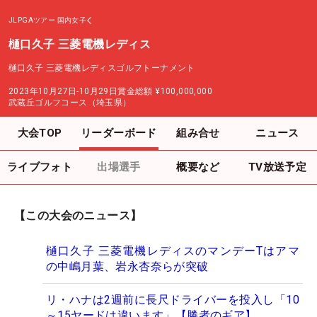
JLPGAツアー
国内女子
樋口久子 三菱電機レディス
樋口久子 三菱電機レディスゴルフトーナメント
2023年10月27日-10月29日
賞金総額
¥100,000,000
武蔵丘ゴルフコース（埼玉県）
大会TOP
リーダーボード
組み合せ
ニュース
ライブフォト
出場選手
概要など
TV放送予定
【この大会のニュース】
樋口久子 三菱電機レディスのマンデーTはアマ
の中嶋月葉、岩永杏奈らが突破
リ・ハナは2週前に長尺ドライバーを投入し「10
～15ヤードは違います」【勝者のギア】