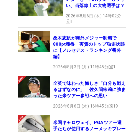
い、当落線上の大物選手は？
2026年8月6日 (木) 14時02分
1
桑木志帆が海外メジャー制覇で
800pt獲得 実質のトップ独走状態
に【メルセデス・ランキング番外
編】
2026年8月3日 (月) 11時45分
1
全英で味わった悔しさ「自分も戦え
るはずなのに」 佐久間朱莉に強ま
った米ツアー参戦への思い
2026年8月6日 (木) 16時45分
19
米国キャロウェイ、PGAツアー選
手たちが使用するノーメッキブレー