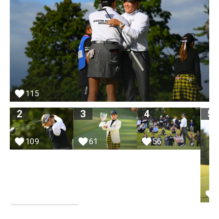
115
2
3
4
5
109
61
56