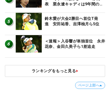
表 栗永遼キャディは9年間の立
ち入り禁止
鈴木愛が大会2勝目へ首位T発
5
進 安田祐香、吉澤柚月ら5位
＜速報＞入谷響が単独首位 永井
6
花奈、金田久美子ら1差追走
ランキングをもっと見る
ページ上部へ