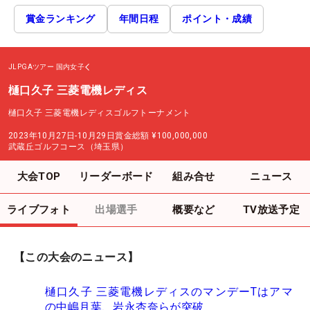
賞金ランキング
年間日程
ポイント・成績
JLPGAツアー
国内女子
樋口久子 三菱電機レディス
樋口久子 三菱電機レディスゴルフトーナメント
2023年10月27日-10月29日
賞金総額
¥100,000,000
武蔵丘ゴルフコース（埼玉県）
大会TOP
リーダーボード
組み合せ
ニュース
ライブフォト
出場選手
概要など
TV放送予定
【この大会のニュース】
樋口久子 三菱電機レディスのマンデーTはアマ
の中嶋月葉、岩永杏奈らが突破