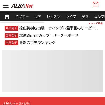
全ツアー
ギア
レッスン
ライフ
漫画
ゴルフ
メルマガ登録
松山英樹ら出場 ウィンダム選手権のリーダーボード
米国男子
北海道meijiカップ リーダーボード
国内女子
最新の世界ランキング
米国女子
JLPGAツアー
国内女子