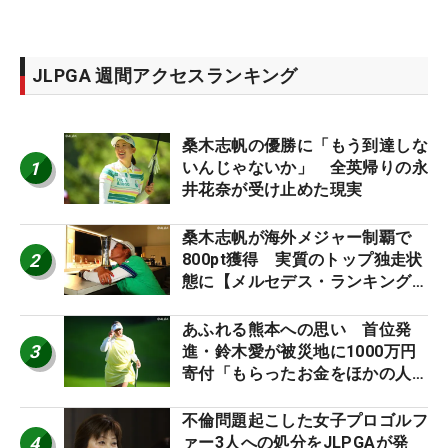
JLPGA 週間アクセスランキング
桑木志帆の優勝に「もう到達しな
1
いんじゃないか」 全英帰りの永
井花奈が受け止めた現実
桑木志帆が海外メジャー制覇で
2
800pt獲得 実質のトップ独走状
態に【メルセデス・ランキング番
外編】
あふれる熊本への思い 首位発
3
進・鈴木愛が被災地に1000万円
寄付「もらったお金をほかの人
に」
不倫問題起こした女子プロゴルフ
4
ァー3人への処分をJLPGAが発