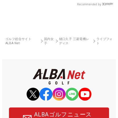
Recommended by
ゴルフ総合サイト
国内女
樋口久子 三菱電機レ
ライブフォ
ALBA Net
子
ディス
ト
ALBAゴルフニュース