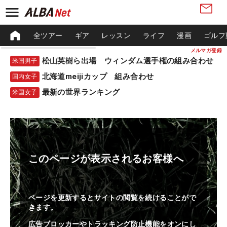
全ツアー
ギア
レッスン
ライフ
漫画
ゴルフ
メルマガ登録
松山英樹ら出場 ウィンダム選手権の組み合わせ
米国男子
北海道meijiカップ 組み合わせ
国内女子
最新の世界ランキング
米国女子
このページが表示されるお客様へ
ページを更新するとサイトの閲覧を続けることがで
きます。
広告ブロッカーやトラッキング防止機能をオンにし