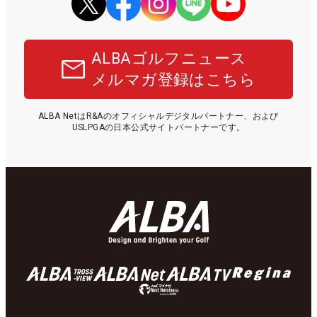
ALBAゴルフニュース
メルマガ登録はこちら
ALBA NetはR&Aのオフィシャルデジタルパートナー、および
USLPGAの日本公式サイトパートナーです。