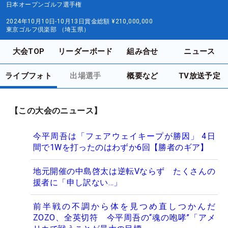
日本オープンゴルフ選手権
2024年10月10日-10月13日
賞金総額
¥210,000,000
東京ゴルフ倶楽部 （埼玉県）
大会TOP
リーダーボード
組み合せ
ニュース
ライブフォト
出場選手
概要など
TV放送予定
【この大会のニュース】
今平周吾は「フェアウェイキープが勝因」 4日
間で1Wを打ったのはわずか6回【勝者のギア】
地元開催の中島啓太は逆転Vならず たくさんの
援者に「申し訳ない…」
前半戦の不調から体を見つめ直しつかんだ
ZOZO、全英切符 今平周吾の“魂の咆哮”「アメ