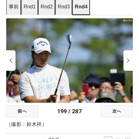
事前
Rnd1
Rnd2
Rnd3
Rnd4
199
/
287
前へ
次へ
（撮影：鈴木祥）