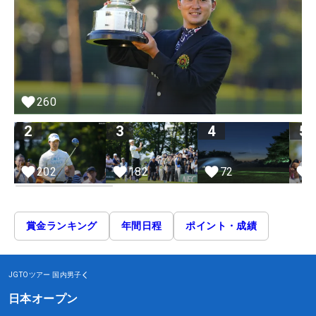
260
2
3
4
5
72
202
182
賞金ランキング
年間日程
ポイント・成績
JGTOツアー
国内男子
日本オープン