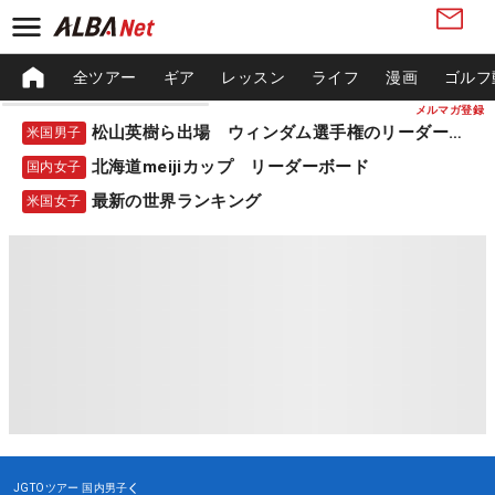
全ツアー
ギア
レッスン
ライフ
漫画
ゴルフ
メルマガ登録
松山英樹ら出場 ウィンダム選手権のリーダーボード
米国男子
北海道meijiカップ リーダーボード
国内女子
最新の世界ランキング
米国女子
JGTOツアー
国内男子