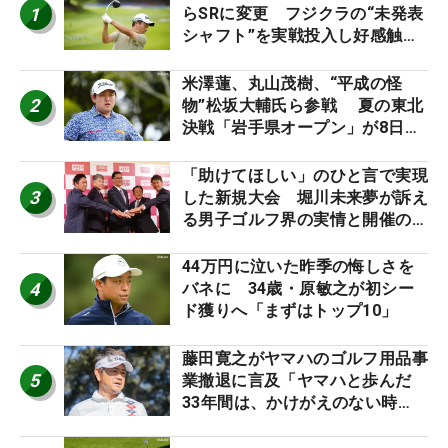
1
らSRに変更 フジクラの“未発表
シャフト”を実戦投入し好感触
「つかまえにいける」【男子ツア
ーのヒトネタ！】
米澤蓮、丸山茂樹、“平成の怪
2
物”松坂大輔氏ら参戦 夏の東北
決戦「岩手県オープン」が8日開
幕
「助けてほしい」のひと言で実現
3
した新規大会 堀川未来夢が訴え
る男子ゴルフ界の実情と開催の舞
台裏
44万円に泣いた昨季の悔しさを
4
バネに 34歳・原敏之が初シー
ド獲りへ「まずはトップ10」
藤田寛之がヤマハのゴルフ用品事
5
業撤退に言及「ヤマハと歩んだ
33年間は、かけがえのない時
間」