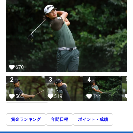
670
2
3
4
5
565
519
144
賞金ランキング
年間日程
ポイント・成績