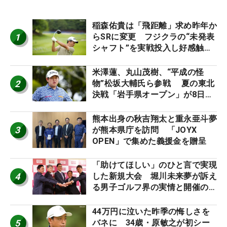
稲森佑貴は「飛距離」求め昨年か
1
らSRに変更 フジクラの“未発表
シャフト”を実戦投入し好感触
「つかまえにいける」【男子ツア
ーのヒトネタ！】
米澤蓮、丸山茂樹、“平成の怪
2
物”松坂大輔氏ら参戦 夏の東北
決戦「岩手県オープン」が8日開
幕
熊本出身の秋吉翔太と重永亜斗夢
3
が熊本県庁を訪問 「JOYX
OPEN」で集めた義援金を贈呈
「助けてほしい」のひと言で実現
4
した新規大会 堀川未来夢が訴え
る男子ゴルフ界の実情と開催の舞
台裏
44万円に泣いた昨季の悔しさを
5
バネに 34歳・原敏之が初シー