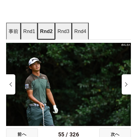
事前
Rnd1
Rnd2
Rnd3
Rnd4
55
/
326
前へ
次へ