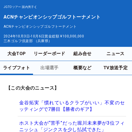
JGTOツアー
国内男子
ACNチャンピオンシップゴルフトーナメント
ACNチャンピオンシップゴルフトーナメント
2024年10月3日-10月6日
賞金総額
¥100,000,000
三木ゴルフ倶楽部 （兵庫県）
大会TOP
リーダーボード
組み合せ
ニュース
ライブフォト
出場選手
概要など
TV放送予定
【この大会のニュース】
金谷拓実「慣れているクラブがいい」不変のセ
ッティングで7勝目【勝者のギア】
ホスト大会が“苦手”だった堀川未来夢が3位フィ
ニッシュ「ジンクスを少し払拭できた」