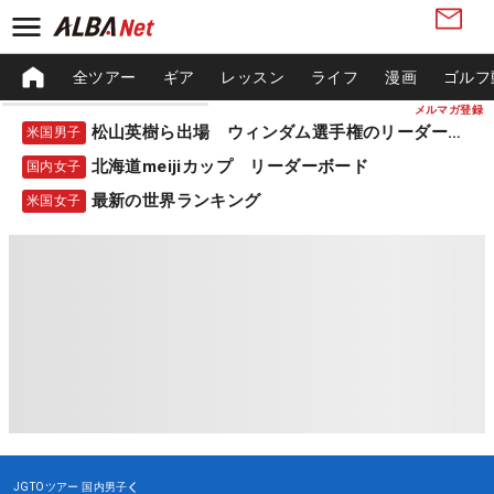
全ツアー
ギア
レッスン
ライフ
漫画
ゴルフ
メルマガ登録
松山英樹ら出場 ウィンダム選手権のリーダーボード
米国男子
北海道meijiカップ リーダーボード
国内女子
最新の世界ランキング
米国女子
JGTOツアー
国内男子