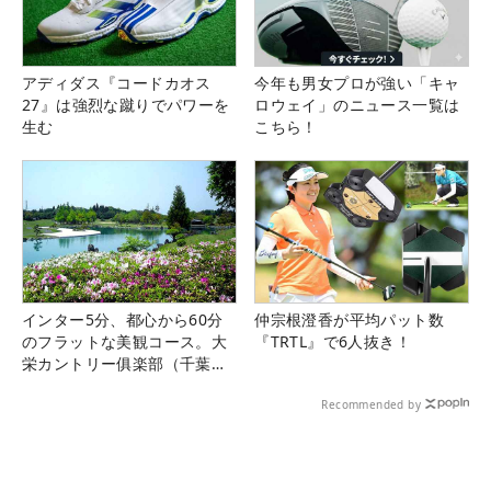
アディダス『コードカオス
今年も男女プロが強い「キャ
27』は強烈な蹴りでパワーを
ロウェイ」のニュース一覧は
生む
こちら！
インター5分、都心から60分
仲宗根澄香が平均パット数
のフラットな美観コース。大
『TRTL』で6人抜き！
栄カントリー俱楽部（千葉
県）
Recommended by