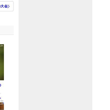
の大会
の
ド
プ