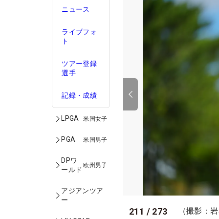
ニュース
ライブフォ
ト
ツアー登録
選手
記録・成績
LPGA
米国女子
PGA
米国男子
DPワ
欧州男子
ールド
アジアンツア
ー
211
/
273
（撮影：岩