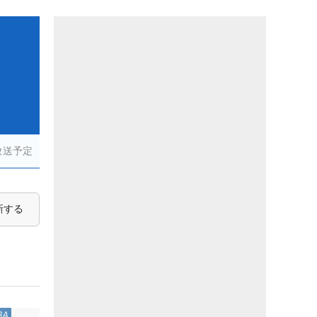
放送予定
新する