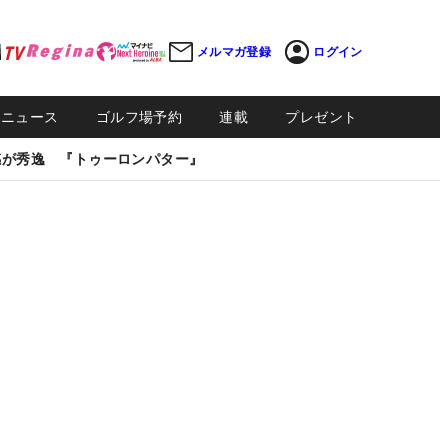
メルマガ登録
ログイン
Sニュース
ゴルフ場予約
連載
プレゼント
感が秀逸 『トゥーロンパター』