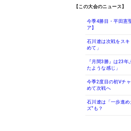
【この大会のニュース】
今季4勝目・平田憲
ア】
石川遼は次戦をスキ
めて」
『月間3勝』は23
たような感じ」
今季2度目の初Vチ
めて次戦へ
石川遼は「一歩進め
ズ”も？