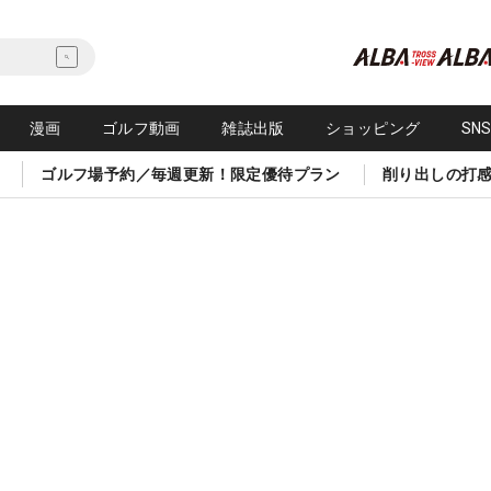
漫画
ゴルフ動画
雑誌出版
ショッピング
SN
ゴルフ場予約／毎週更新！限定優待プラン
削り出しの打