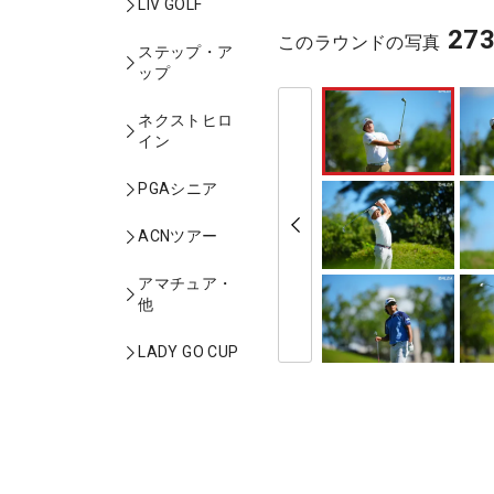
LIV GOLF
27
このラウンドの写真
ステップ・ア
ップ
ネクストヒロ
イン
PGAシニア
ACNツアー
アマチュア・
他
LADY GO CUP