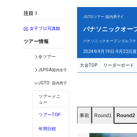
注目！
JGTOツアー
国内男子
パナソニックオー
女子プロ写真館
ツアー情報
パナソニックオープンゴルフチ
2024年9月19日-9月22日
賞
全ツアー
大会TOP
リーダーボード
JLPGA
国内女子
JGTO
国内男子
ツアーメニ
ュー
ツアーTOP
事前
Round1
Round2
年間日程