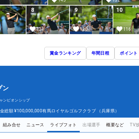
8
9
10
0
121
120
116
賞金ランキング
年間日程
ポイント
プン
ャンピオンシップ
金総額
¥100,000,000
有馬ロイヤルゴルフクラブ （兵庫県）
組み合せ
ニュース
ライブフォト
出場選手
概要など
TV