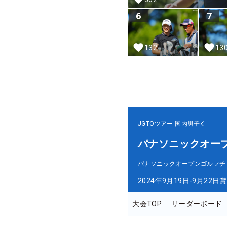
6
7
132
13
JGTOツアー
国内男子
パナソニックオー
パナソニックオープンゴルフチ
2024年9月19日-9月22日
賞
大会TOP
リーダーボード