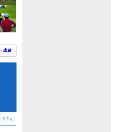
・成績
放送予定