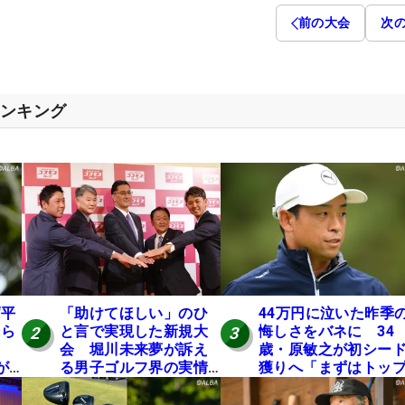
前の大会
次
ランキング
“平
「助けてほしい」のひ
44万円に泣いた昨季
氏ら
と言で実現した新規大
悔しさをバネに 34
2
3
会 堀川未来夢が訴え
歳・原敏之が初シー
が8
る男子ゴルフ界の実情
獲りへ「まずはトッ
と開催の舞台裏
10」