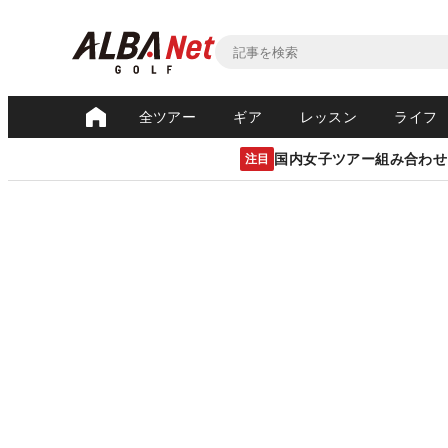
全ツアー
ギア
レッスン
ライフ
国内女子ツアー組み合わせ
注目