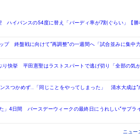
聖 ハイバンスの54度に替え「バーディ率が7割ぐらい」【勝
ップ 終盤戦に向けて“再調整”の一週間へ「試合並みに集中
年ぶり快挙 平田憲聖はラストスパートで逃げ切り「全部の気
ャンスつかめず…「同じことをやってしまった」 清水大成は“
た」4日間 バースデーウィークの最終日にうれしい“サプラ
ニュー