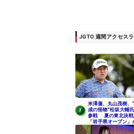
JGTO 週間アクセス
米澤蓮、丸山茂樹、
成の怪物”松坂大輔
1
参戦 夏の東北決戦
「岩手県オープン」
日開幕