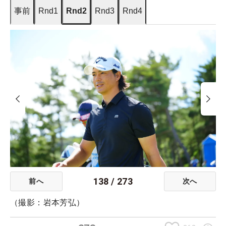
事前
Rnd1
Rnd2
Rnd3
Rnd4
138
/
273
前へ
次へ
（撮影：岩本芳弘）