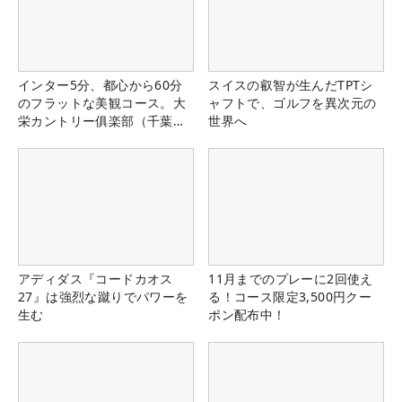
インター5分、都心から60分
スイスの叡智が生んだTPTシ
のフラットな美観コース。大
ャフトで、ゴルフを異次元の
栄カントリー俱楽部（千葉
世界へ
県）
アディダス『コードカオス
11月までのプレーに2回使え
27』は強烈な蹴りでパワーを
る！コース限定3,500円クー
生む
ポン配布中！