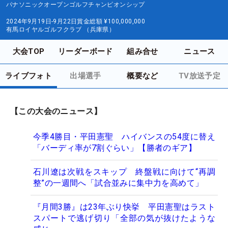
パナソニックオープンゴルフチャンピオンシップ
2024年9月19日-9月22日
賞金総額
¥100,000,000
有馬ロイヤルゴルフクラブ （兵庫県）
大会TOP
リーダーボード
組み合せ
ニュース
ライブフォト
出場選手
概要など
TV放送予定
【この大会のニュース】
今季4勝目・平田憲聖 ハイバンスの54度に替え
「バーディ率が7割ぐらい」【勝者のギア】
石川遼は次戦をスキップ 終盤戦に向けて“再調
整”の一週間へ「試合並みに集中力を高めて」
『月間3勝』は23年ぶり快挙 平田憲聖はラスト
スパートで逃げ切り「全部の気が抜けたような