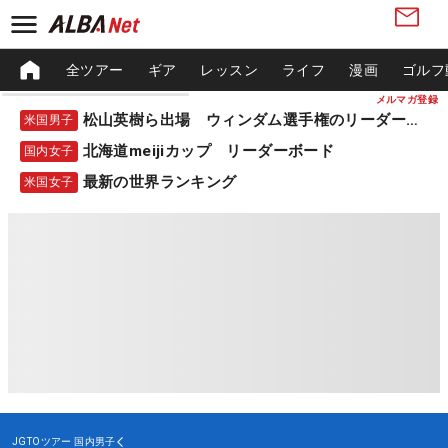
全ツアー
ギア
レッスン
ライフ
漫画
ゴルフ
メルマガ登録
松山英樹ら出場 ウィンダム選手権のリーダーボード
米国男子
北海道meijiカップ リーダーボード
国内女子
最新の世界ランキング
米国女子
JGTOツアー
国内男子