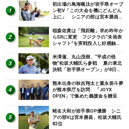
初出場の鳥海颯汰が岩手県オープ
1
ン初V「この大会を機にどんどん
上に」 シニアの部は宮本勝昌が
連覇
稲森佑貴は「飛距離」求め昨年か
2
らSRに変更 フジクラの“未発表
シャフト”を実戦投入し好感触
「つかまえにいける」【男子ツア
ーのヒトネタ！】
米澤蓮、丸山茂樹、“平成の怪
3
物”松坂大輔氏ら参戦 夏の東北
決戦「岩手県オープン」が8日開
幕
熊本出身の秋吉翔太と重永亜斗夢
4
が熊本県庁を訪問 「JOYX
OPEN」で集めた義援金を贈呈
蛯名大和が岩手県OP優勝 シニ
5
アの部Vは宮本勝昌、松坂大輔氏
82位