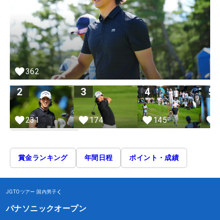
362
2
3
4
5
231
145
174
賞金ランキング
年間日程
ポイント・成績
JGTOツアー
国内男子
パナソニックオープン