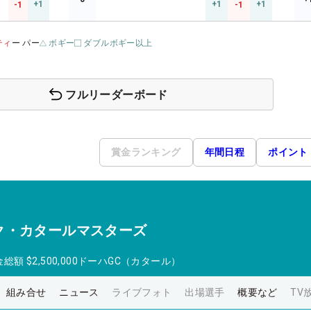
+1
+1
+1
-1
-1
ティ
ー パー
ボギー
ダブルボギー以上
フルリーダーボード
賞金ランキング
年間日程
ポイント
ク・カタールマスターズ
金総額
$2,500,000
ドーハGC（カタール）
組み合せ
ニュース
ライブフォト
出場選手
概要など
TV