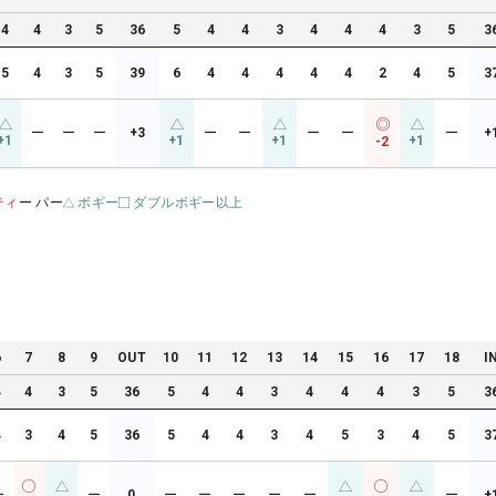
4
4
3
5
36
5
4
4
3
4
4
4
3
5
3
5
4
3
5
39
6
4
4
4
4
4
2
4
5
3
ー
ー
ー
+3
ー
ー
ー
ー
ー
+
+1
+1
+1
+1
-2
ティ
ー パー
ボギー
ダブルボギー以上
6
7
8
9
OUT
10
11
12
13
14
15
16
17
18
I
4
4
3
5
36
5
4
4
3
4
4
4
3
5
3
4
3
4
5
36
5
4
4
3
4
5
3
4
5
3
ー
ー
0
ー
ー
ー
ー
ー
ー
+