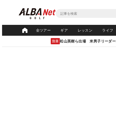
全ツアー
ギア
レッスン
ライフ
松山英樹ら出場 米男子リーダー
注目