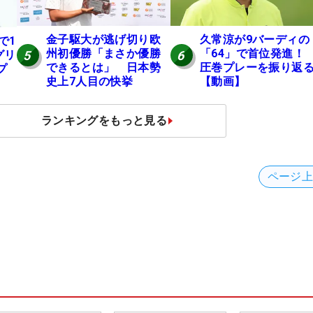
金子駆大が逃げ切り欧
久常涼が9バーディの
で1
州初優勝「まさか優勝
「64」で首位発進
5
6
グリ
できるとは」 日本勢
圧巻プレーを振り返
プ
史上7人目の快挙
【動画】
ランキングをもっと見る
ページ