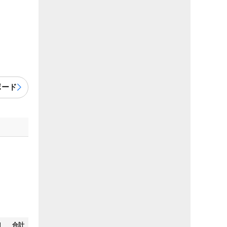
ボード
N
合計