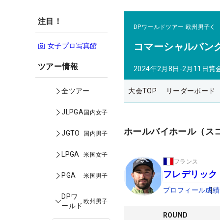
注目！
DPワールドツアー
欧州男子
コマーシャルバン
女子プロ写真館
ツアー情報
2024年2月8日-2月11日
賞
大会TOP
リーダーボード
全ツアー
JLPGA
国内女子
ホールバイホール（ス
JGTO
国内男子
LPGA
米国女子
フランス
フレデリック
PGA
米国男子
プロフィール
成績
DPワ
欧州男子
ールド
ROUND