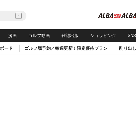
漫画
ゴルフ動画
雑誌出版
ショッピング
SN
ボード
ゴルフ場予約／毎週更新！限定優待プラン
削り出