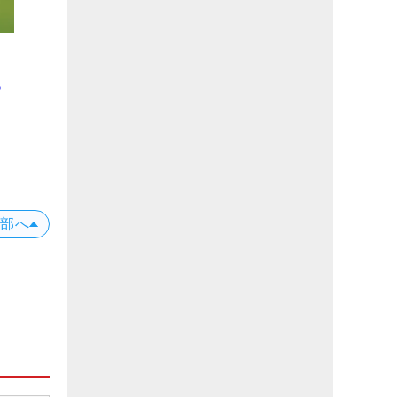
！
る
上部へ