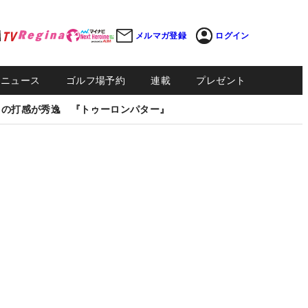
メルマガ登録
ログイン
Sニュース
ゴルフ場予約
連載
プレゼント
しの打感が秀逸 『トゥーロンパター』