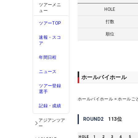
ツアーメニ
HOLE
ュー
打数
ツアーTOP
順位
速報・スコ
ア
年間日程
ニュース
ホールバイホール
ツアー登録
選手
ホールバイホール = ホールご
記録・成績
ROUND
2
113
位
アジアンツア
ー
HOLE
1
2
3
4
5