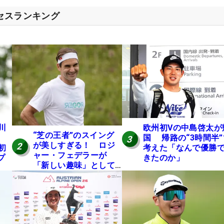
クセスランキング
川
欧州初Vの中島啓太が
“芝の王者”のスイング
国 帰路の“3時間半”
3
が美しすぎる！ ロジ
2
初
考えた「なんで優勝
ャー・フェデラーが
プ
きたのか」
「新しい趣味」として
ゴルフに挑戦中！