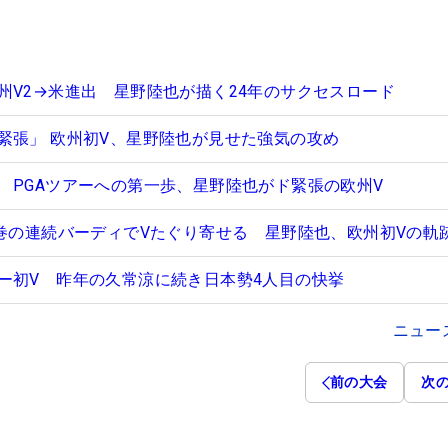
州V2→米進出 星野陸也が描く24年のサクセスロード
緊張」 欧州初V、星野陸也が見せた強気の攻め
 PGAツアーへの第一歩、星野陸也がド緊張の欧州V
圧巻の連続バーディでVたぐり寄せる 星野陸也、欧州初Vの軌
ー初V 昨年の久常涼に続き日本勢4人目の快挙
ニュー
前の大会
次