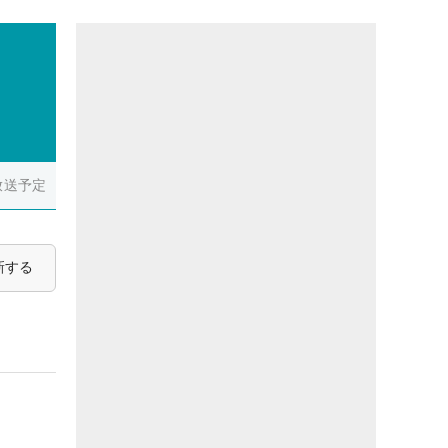
放送予定
新する