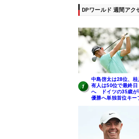
DPワールド 週間ア
中島啓太は28位、桂
有人は50位で最終日
1
へ ドイツの35歳が
優勝へ単独首位キー