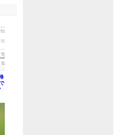
帰
で
で