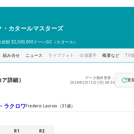
ク・カタールマスターズ
金総額
$2,500,000
ドーハGC（カタール）
組み合せ
ニュース
ライブフォト
出場選手
概要など
TV
データ最終更新：
コア詳細）
更
2024年2月12日 (月) 08:55
・ラクロワ
Frederic Lacroix
（
31
歳）
R
1
R
2