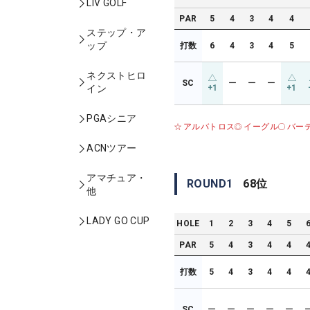
LIV GOLF
PAR
5
4
3
4
4
ステップ・ア
ップ
打数
6
4
3
4
5
ネクストヒロ
SC
ー
ー
ー
+1
+1
イン
PGAシニア
アルバトロス
イーグル
バー
ACNツアー
アマチュア・
ROUND
1
68
位
他
LADY GO CUP
HOLE
1
2
3
4
5
PAR
5
4
3
4
4
打数
5
4
3
4
4
SC
ー
ー
ー
ー
ー