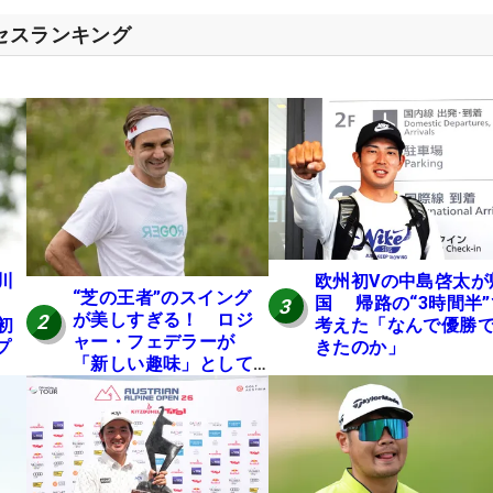
クセスランキング
川
欧州初Vの中島啓太が
“芝の王者”のスイング
国 帰路の“3時間半”
3
が美しすぎる！ ロジ
2
初
考えた「なんで優勝
ャー・フェデラーが
プ
きたのか」
「新しい趣味」として
ゴルフに挑戦中！