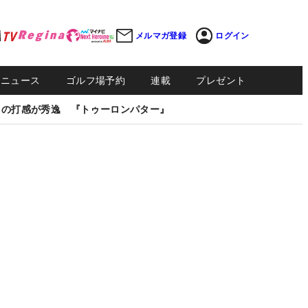
メルマガ登録
ログイン
Sニュース
ゴルフ場予約
連載
プレゼント
しの打感が秀逸 『トゥーロンパター』