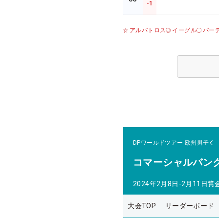
-1
アルバトロス
イーグル
バー
DPワールドツアー
欧州男子
コマーシャルバン
2024年2月8日-2月11日
賞
大会TOP
リーダーボード