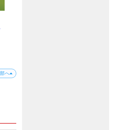
！
る
上部へ