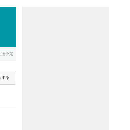
放送予定
新する