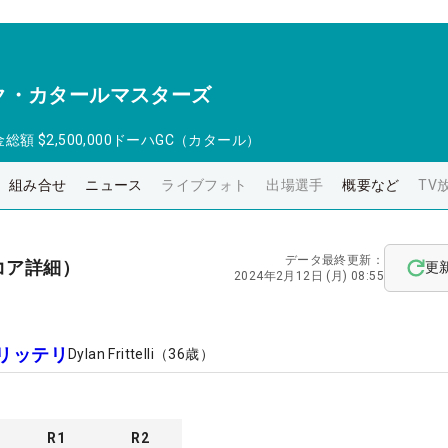
ク・カタールマスターズ
金総額
$2,500,000
ドーハGC（カタール）
組み合せ
ニュース
ライブフォト
出場選手
概要など
TV
データ最終更新：
コア詳細）
更
2024年2月12日 (月) 08:55
リッテリ
Dylan Frittelli
（
36
歳）
R
1
R
2