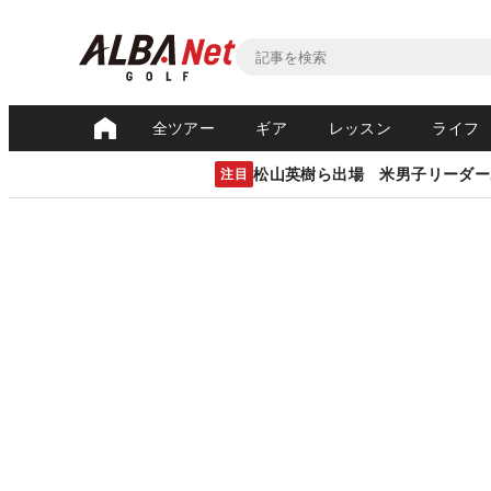
全ツアー
ギア
レッスン
ライフ
松山英樹ら出場 米男子リーダー
注目