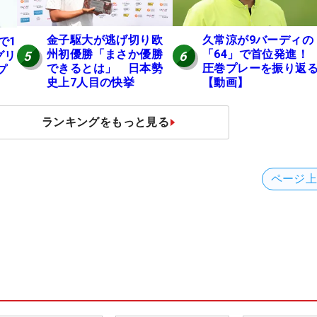
金子駆大が逃げ切り欧
久常涼が9バーディの
で1
州初優勝「まさか優勝
「64」で首位発進
5
6
グリ
できるとは」 日本勢
圧巻プレーを振り返
プ
史上7人目の快挙
【動画】
ランキングをもっと見る
ページ