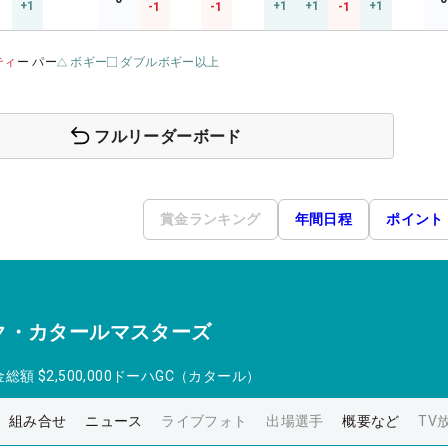
+1
+1
+1
+1
-1
-1
-1
ティ
ー パー
ボギー
ダブルボギー以上
フルリーダーボード
賞金ランキング
年間日程
ポイント
ク・カタールマスターズ
金総額
$2,500,000
ドーハGC（カタール）
組み合せ
ニュース
ライブフォト
出場選手
概要など
TV