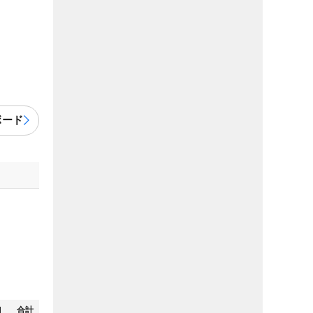
ボード
N
合計