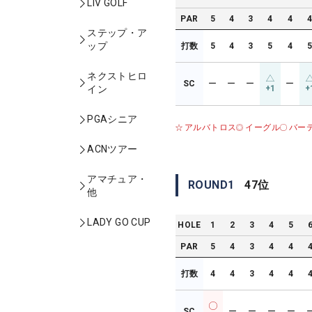
LIV GOLF
PAR
5
4
3
4
4
ステップ・ア
ップ
打数
5
4
3
5
4
ネクストヒロ
SC
ー
ー
ー
ー
+1
+
イン
PGAシニア
アルバトロス
イーグル
バー
ACNツアー
アマチュア・
ROUND
1
47
位
他
LADY GO CUP
HOLE
1
2
3
4
5
PAR
5
4
3
4
4
打数
4
4
3
4
4
SC
ー
ー
ー
ー