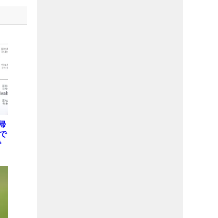
帰
で
で