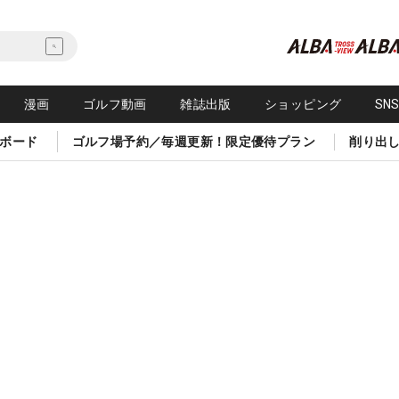
漫画
ゴルフ動画
雑誌出版
ショッピング
SN
ボード
ゴルフ場予約／毎週更新！限定優待プラン
削り出