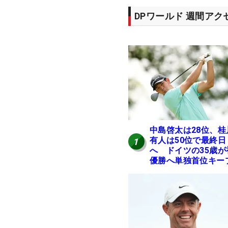
DPワールド 週間ア
中島啓太は28位、桂
有人は50位で最終日
1
へ ドイツの35歳が
優勝へ単独首位キー