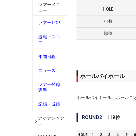
ツアーメニ
HOLE
ュー
打数
ツアーTOP
順位
速報・スコ
ア
年間日程
ニュース
ホールバイホール
ツアー登録
選手
ホールバイホール = ホールご
記録・成績
ROUND
2
119
位
アジアンツア
ー
HOLE
1
2
3
4
5