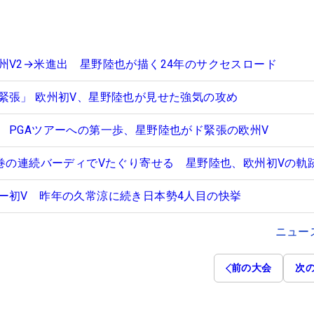
州V2→米進出 星野陸也が描く24年のサクセスロード
緊張」 欧州初V、星野陸也が見せた強気の攻め
 PGAツアーへの第一歩、星野陸也がド緊張の欧州V
圧巻の連続バーディでVたぐり寄せる 星野陸也、欧州初Vの軌
ー初V 昨年の久常涼に続き日本勢4人目の快挙
ニュー
前の大会
次