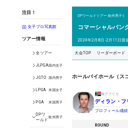
注目！
DPワールドツアー
欧州男子
コマーシャルバン
女子プロ写真館
ツアー情報
2024年2月8日-2月11日
賞
大会TOP
リーダーボード
全ツアー
JLPGA
国内女子
ホールバイホール（ス
JGTO
国内男子
LPGA
米国女子
南アフリカ
ディラン・フ
PGA
米国男子
プロフィール
成績
DPワ
欧州男子
ールド
ROUND