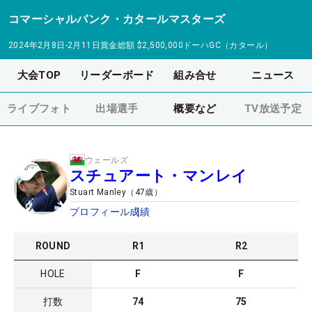
コマーシャルバンク・カタールマスターズ
2024年2月8日-2月11日
賞金総額
$2,500,000
ドーハGC（カタール）
大会TOP
リーダーボード
組み合せ
ニュース
ライブフォト
出場選手
概要など
TV放送予定
ウェールズ
スチュアート・マンレイ
Stuart Manley
（
47
歳）
プロフィール
成績
ROUND
R
1
R
2
HOLE
F
F
打数
74
75