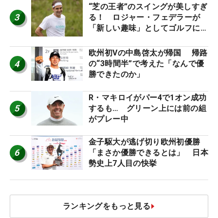
“芝の王者”のスイングが美しすぎ
3
る！ ロジャー・フェデラーが
「新しい趣味」としてゴルフに挑
戦中！
欧州初Vの中島啓太が帰国 帰路
4
の“3時間半”で考えた「なんで優
勝できたのか」
R・マキロイがパー4で1オン成功
5
するも… グリーン上には前の組
がプレー中
金子駆大が逃げ切り欧州初優勝
6
「まさか優勝できるとは」 日本
勢史上7人目の快挙
ランキングをもっと見る