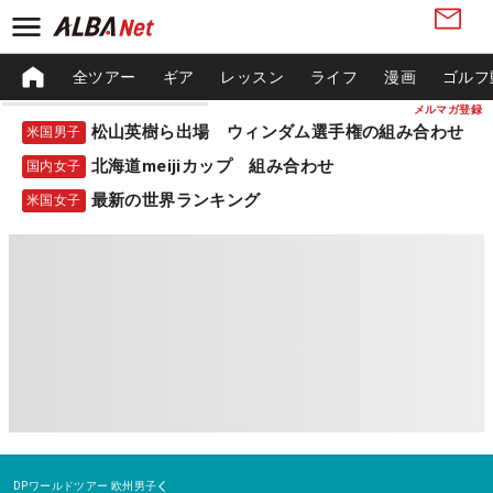
全ツアー
ギア
レッスン
ライフ
漫画
ゴルフ
メルマガ登録
松山英樹ら出場 ウィンダム選手権の組み合わせ
米国男子
北海道meijiカップ 組み合わせ
国内女子
最新の世界ランキング
米国女子
DPワールドツアー
欧州男子