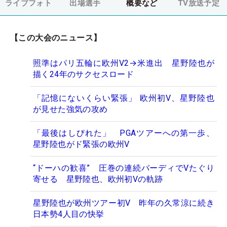
ライブフォト
出場選手
概要など
TV放送予定
【この大会のニュース】
照準はパリ五輪に欧州V2→米進出 星野陸也が
描く24年のサクセスロード
「記憶にないくらい緊張」 欧州初V、星野陸也
が見せた強気の攻め
「最後はしびれた」 PGAツアーへの第一歩、
星野陸也がド緊張の欧州V
“ドーハの歓喜” 圧巻の連続バーディでVたぐり
寄せる 星野陸也、欧州初Vの軌跡
星野陸也が欧州ツアー初V 昨年の久常涼に続き
日本勢4人目の快挙