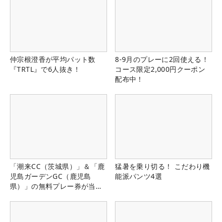
仲宗根澄香が平均パット数
8-9月のプレーに2回使える！
『TRTL』で6人抜き！
コース限定2,000円クーポン
配布中！
「潮来CC（茨城県）」＆「鹿
猛暑を乗り切る！ こだわり機
児島ガーデンGC（鹿児島
能派パンツ4選
県）」の無料プレー券が当た
る！！