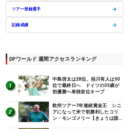
→
ツアー登録選手
→
記録成績
DPワールド 週間アクセスランキング
中島啓太は28位、桂川有人は50
1
位で最終日へ ドイツの35歳が
初優勝へ単独首位キープ
欧州ツアー7年連続賞金王 シニ
2
アになって米で初勝利したコリ
ン・モンゴメリー【きょうは誰の
誕生日？】