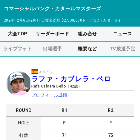
コマーシャルバンク・カタールマスターズ
2024年2月8日-2月11日
賞金総額
$2,500,000
ドーハGC（カタール）
大会TOP
リーダーボード
組み合せ
ニュース
ライブフォト
出場選手
概要など
TV放送予定
スペイン
ラファ・カブレラ・ベロ
Rafa Cabrera Bello
（
42
歳）
プロフィール
成績
ROUND
R
1
R
2
HOLE
F
F
打数
71
75