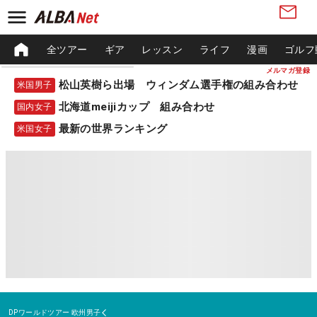
全ツアー
ギア
レッスン
ライフ
漫画
ゴルフ
メルマガ登録
松山英樹ら出場 ウィンダム選手権の組み合わせ
米国男子
北海道meijiカップ 組み合わせ
国内女子
最新の世界ランキング
米国女子
DPワールドツアー
欧州男子