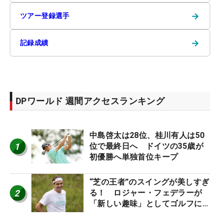
→
ツアー登録選手
→
記録成績
DPワールド 週間アクセスランキング
中島啓太は28位、桂川有人は50
1
位で最終日へ ドイツの35歳が
初優勝へ単独首位キープ
“芝の王者”のスイングが美しすぎ
2
る！ ロジャー・フェデラーが
「新しい趣味」としてゴルフに挑
戦中！