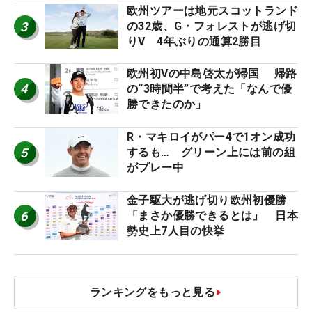
欧州ツアーは地元スコットランド
3
の32歳、G・フォレストが逃げ切
りV 4年ぶりの通算2勝目
欧州初Vの中島啓太が帰国 帰路
4
の“3時間半”で考えた「なんで優
勝できたのか」
R・マキロイがパー4で1オン成功
5
するも… グリーン上には前の組
がプレー中
金子駆大が逃げ切り欧州初優勝
6
「まさか優勝できるとは」 日本
勢史上7人目の快挙
ランキングをもっと見る