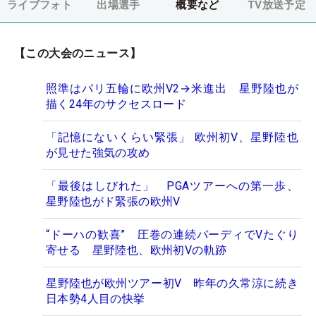
ライブフォト
出場選手
概要など
TV放送予定
【この大会のニュース】
照準はパリ五輪に欧州V2→米進出 星野陸也が
描く24年のサクセスロード
「記憶にないくらい緊張」 欧州初V、星野陸也
が見せた強気の攻め
「最後はしびれた」 PGAツアーへの第一歩、
星野陸也がド緊張の欧州V
“ドーハの歓喜” 圧巻の連続バーディでVたぐり
寄せる 星野陸也、欧州初Vの軌跡
星野陸也が欧州ツアー初V 昨年の久常涼に続き
日本勢4人目の快挙