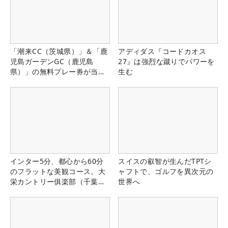
「潮来CC（茨城県）」＆「鹿
アディダス『コードカオス
児島ガーデンGC（鹿児島
27』は強烈な蹴りでパワーを
県）」の無料プレー券が当た
生む
る！！
インター5分、都心から60分
スイスの叡智が生んだTPTシ
のフラットな美観コース。大
ャフトで、ゴルフを異次元の
栄カントリー俱楽部（千葉
世界へ
県）