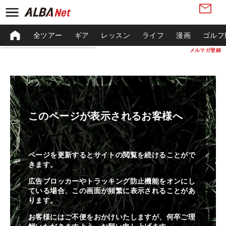
全ツアー
ギア
レッスン
ライフ
漫画
ゴルフ
メルマガ登録
このページが表示されるお客様へ
ページを更新するとサイトの閲覧を続けることがで
きます。
広告ブロッカーやトラッキング防止機能をオンにし
ている場合、この画面が頻繁に表示されることがあ
ります。
お客様にはご不便をおかけいたしますが、何卒ご理